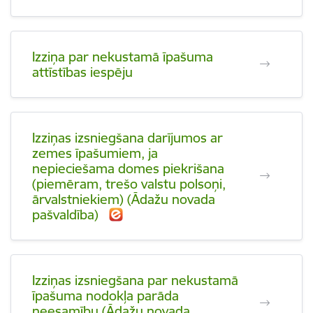
Izziņa par nekustamā īpašuma
attīstības iespēju
Izziņas izsniegšana darījumos ar
zemes īpašumiem, ja
nepieciešama domes piekrišana
(piemēram, trešo valstu polsoņi,
ārvalstniekiem) (Ādažu novada
pašvaldība)
Izziņas izsniegšana par nekustamā
īpašuma nodokļa parāda
neesamību (Ādažu novada