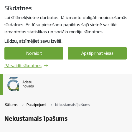
Pāriet uz lapas saturu
Sīkdatnes
Spied
lai meklētu
Enter
Lai šī tīmekļvietne darbotos, tā izmanto obligāti nepieciešamās
sīkdatnes. Ar Jūsu piekrišanu papildus šajā vietnē var tikt
izmantotas statistikas un sociālo mediju sīkdatnes.
Lūdzu, atzīmējiet savu izvēli:
Noraidīt
Apstiprināt visas
Pārvaldīt sīkdatnes
Sākums
Pakalpojumi
Nekustamais īpašums
Nekustamais īpašums