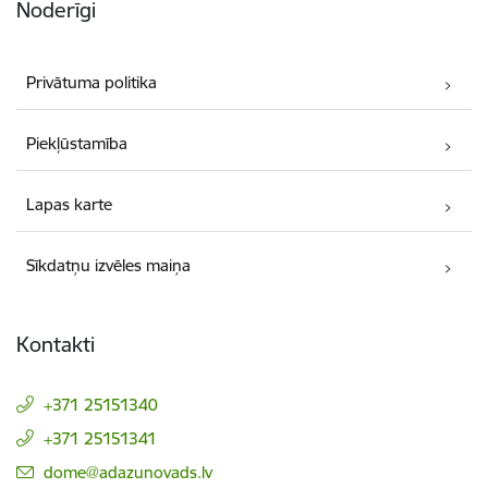
Noderīgi
Privātuma politika
Piekļūstamība
Lapas karte
Sīkdatņu izvēles maiņa
Kontakti
+371 25151340
+371 25151341
E-pasts:
dome@adazunovads.lv