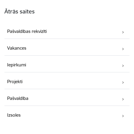
Kājene
Ātrās saites
Pašvaldības rekvizīti
Vakances
Iepirkumi
Projekti
Pašvaldība
Izsoles