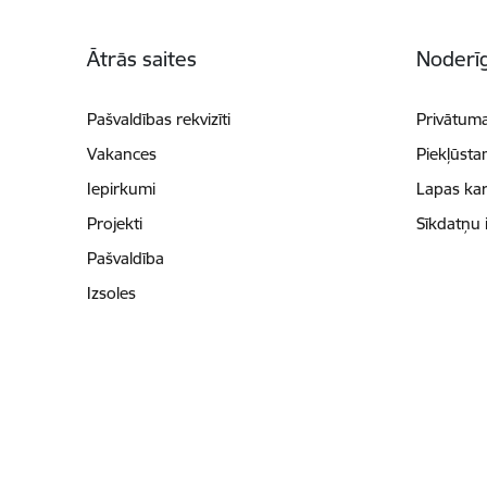
Kājene
Ātrās saites
Noderīg
Pašvaldības rekvizīti
Privātuma
Vakances
Piekļūsta
Iepirkumi
Lapas kar
Projekti
Sīkdatņu 
Pašvaldība
Izsoles