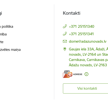
i
Kontakti
 politika
+371 25151340
+371 25151341
mība
E-pasts:
dome@adazunovads.lv
te
Gaujas iela 33A, Ādaži,
izvēles maiņa
novads, LV-2164 un Staci
Carnikava, Carnikavas p
Ādažu novads, LV-2163
Visi kontakti