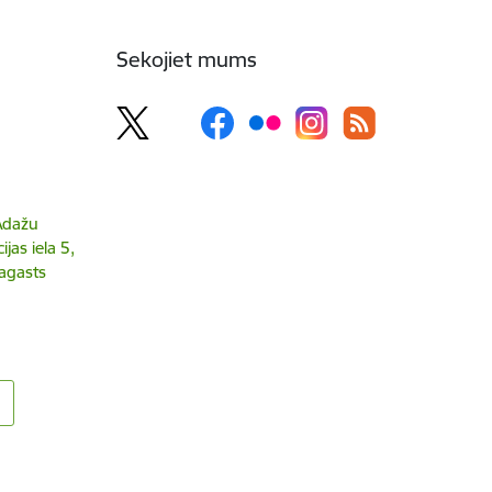
Sekojiet mums
 Ādažu
jas iela 5,
agasts