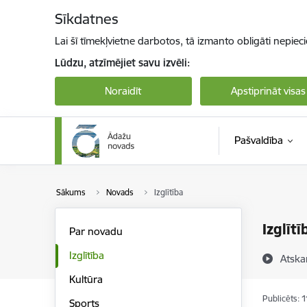
Pāriet uz lapas saturu
Sīkdatnes
Lai šī tīmekļvietne darbotos, tā izmanto obligāti nepiec
Lūdzu, atzīmējiet savu izvēli:
Noraidīt
Apstiprināt visas
Pašvaldība
Sākums
Novads
Izglītība
Izglītī
Par novadu
Izglītība
Atska
Kultūra
Publicēts: 
Sports