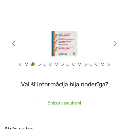
Vai šī informācija bija noderīga?
Sniegt atsauksmi
Kājene
Ātrās saites