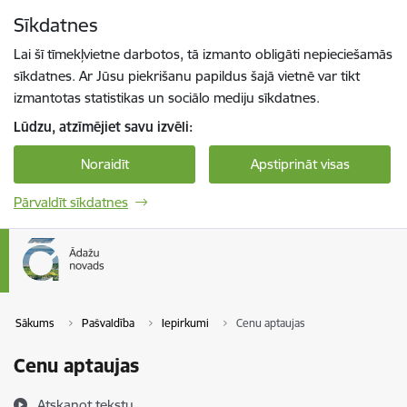
Pāriet uz lapas saturu
Sīkdatnes
Spied
lai meklētu
Enter
Lai šī tīmekļvietne darbotos, tā izmanto obligāti nepieciešamās
sīkdatnes. Ar Jūsu piekrišanu papildus šajā vietnē var tikt
izmantotas statistikas un sociālo mediju sīkdatnes.
Lūdzu, atzīmējiet savu izvēli:
Noraidīt
Apstiprināt visas
Pārvaldīt sīkdatnes
Sākums
Pašvaldība
Iepirkumi
Cenu aptaujas
Cenu aptaujas
Atskaņot tekstu