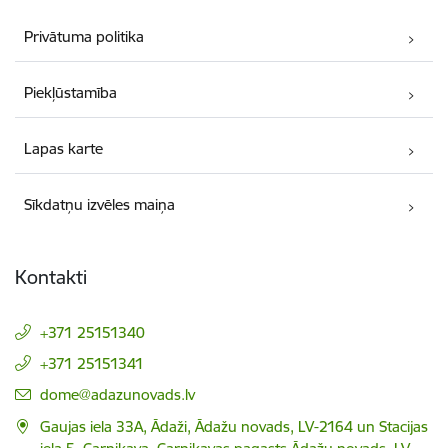
Privātuma politika
Piekļūstamība
Lapas karte
Sīkdatņu izvēles maiņa
Kontakti
+371 25151340
+371 25151341
E-pasts:
dome@adazunovads.lv
Gaujas iela 33A, Ādaži, Ādažu novads, LV-2164 un Stacijas