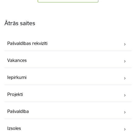
Kājene
Ātrās saites
Pašvaldības rekvizīti
Vakances
Iepirkumi
Projekti
Pašvaldība
Izsoles