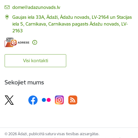
E-pasts:
dome@adazunovads.lv
Gaujas iela 33A, Ādaži, Ādažu novads, LV-2164 un Stacijas
iela 5, Carnikava, Carnikavas pagasts Ādažu novads, LV-
2163
Visi kontakti
Sekojiet mums
© 2026 Ādaži, publicētā satura visas tiesības aizsargātas.