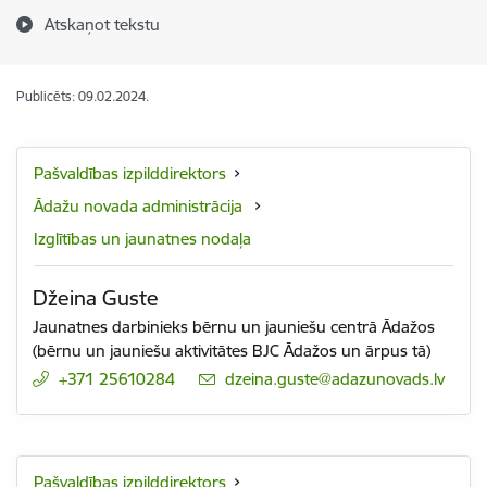
Atskaņot tekstu
Publicēts: 09.02.2024.
Pašvaldības izpilddirektors
Ādažu novada administrācija
Izglītības un jaunatnes nodaļa
Džeina Guste
Jaunatnes darbinieks bērnu un jauniešu centrā Ādažos
(bērnu un jauniešu aktivitātes BJC Ādažos un ārpus tā)
+371 25610284
E-pasts:
dzeina.guste@adazunovads.lv
Pašvaldības izpilddirektors