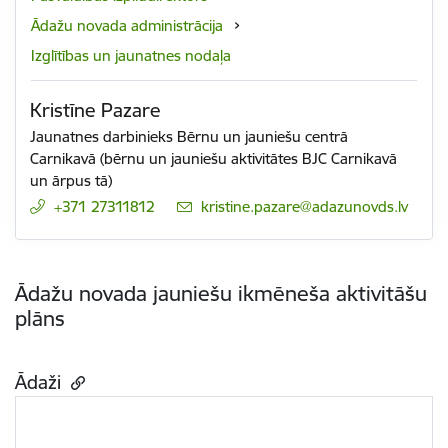
Ādažu novada administrācija
Izglītības un jaunatnes nodaļa
Kristīne Pazare
Jaunatnes darbinieks Bērnu un jauniešu centrā
Carnikavā (bērnu un jauniešu aktivitātes BJC Carnikavā
un ārpus tā)
+371 27311812
E-pasts:
kristine.pazare@adazunovds.lv
Ādažu novada jauniešu ikmēneša aktivitāšu
plāns
Ādaži