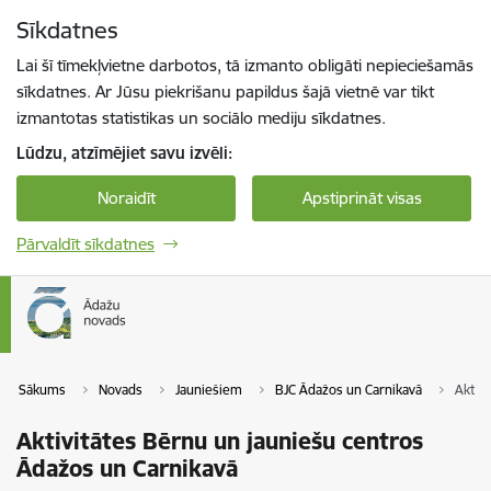
Pāriet uz lapas saturu
Sīkdatnes
Spied
lai meklētu
Enter
Lai šī tīmekļvietne darbotos, tā izmanto obligāti nepieciešamās
sīkdatnes. Ar Jūsu piekrišanu papildus šajā vietnē var tikt
izmantotas statistikas un sociālo mediju sīkdatnes.
Lūdzu, atzīmējiet savu izvēli:
Noraidīt
Apstiprināt visas
Pārvaldīt sīkdatnes
Sākums
Novads
Jauniešiem
BJC Ādažos un Carnikavā
Aktiv
Aktivitātes Bērnu un jauniešu centros
Ādažos un Carnikavā