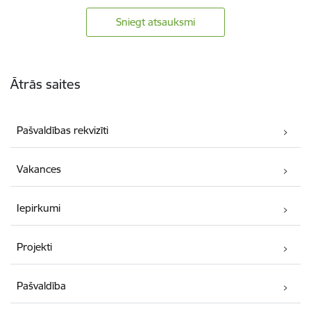
Sniegt atsauksmi
Kājene
Ātrās saites
Pašvaldības rekvizīti
Vakances
Iepirkumi
Projekti
Pašvaldība