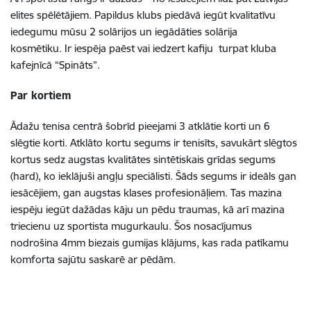
elites spēlētājiem. Papildus klubs piedāvā iegūt kvalitatīvu
iedegumu mūsu 2 solārijos un iegādāties solārija
kosmētiku. Ir iespēja paēst vai iedzert kafiju turpat kluba
kafejnīcā “Spināts”.
Par
kortiem
Ādažu tenisa centrā šobrīd pieejami 3 atklātie korti un 6
slēgtie korti. Atklāto kortu segums ir tenisīts, savukārt slēgtos
kortus sedz augstas kvalitātes sintētiskais grīdas segums
(hard), ko ieklājuši angļu speciālisti. Šāds segums ir ideāls gan
iesācējiem, gan augstas klases profesionāļiem. Tas mazina
iespēju iegūt dažādas kāju un pēdu traumas, kā arī mazina
triecienu uz sportista mugurkaulu. Šos nosacījumus
nodrošina 4mm biezais gumijas klājums, kas rada patīkamu
komforta sajūtu saskarē ar pēdām.