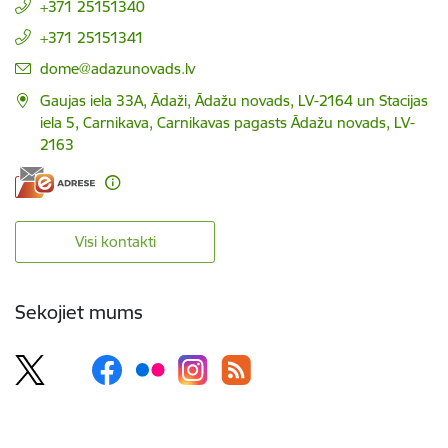
+371 25151340
+371 25151341
E-pasts:
dome@adazunovads.lv
Gaujas iela 33A, Ādaži, Ādažu novads, LV-2164 un Stacijas
iela 5, Carnikava, Carnikavas pagasts Ādažu novads, LV-
2163
Visi kontakti
Sekojiet mums