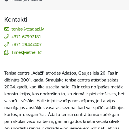
Kontakti
E-pasts:
teniss@tcadazi.lv
+371 67997181
+371 29447407
Tīmekļvietne
Tenisa centrs „Ādaži” atrodas Ādažos, Gaujas ielā 26. Tas ir
dibināts 2001. gadā. Straujāka tenisa centra attīstība sākās
2004. gadā, kad tika uzcelta halle. Tā ir celta no īpašas metāla
konstrukcijas, kas nodrošina to, ka ziemā ir pietiekoši silts, bet
vasarā – vēsāks. Halle ir ļoti svarīgs nosacījums, jo Latvijas
mainīgajos apstākļos vasaras sezona, kad var spēlēt atklātajos
kortos, ir diezgan īsa. Ādažu tenisa centrā tenisu spēlē gan
pirmskolas vecuma bērni, gan arī gados krietni vecāki cilvēki.
Arī sportistu rangs ir dažāds – no iesācējiem līdz pat Latvijas