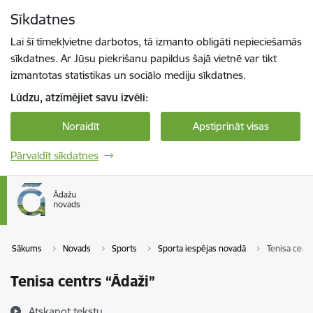
Pāriet uz lapas saturu
Sīkdatnes
Spied
lai meklētu
Enter
Lai šī tīmekļvietne darbotos, tā izmanto obligāti nepieciešamās
sīkdatnes. Ar Jūsu piekrišanu papildus šajā vietnē var tikt
izmantotas statistikas un sociālo mediju sīkdatnes.
Lūdzu, atzīmējiet savu izvēli:
Noraidīt
Apstiprināt visas
Pārvaldīt sīkdatnes
Sākums
Novads
Sports
Sporta iespējas novadā
Tenisa centr
Tenisa centrs “Ādaži”
Atskaņot tekstu