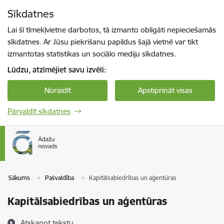
Pāriet uz lapas saturu
Sīkdatnes
Spied
lai meklētu
Enter
Lai šī tīmekļvietne darbotos, tā izmanto obligāti nepieciešamās
sīkdatnes. Ar Jūsu piekrišanu papildus šajā vietnē var tikt
izmantotas statistikas un sociālo mediju sīkdatnes.
Lūdzu, atzīmējiet savu izvēli:
Noraidīt
Apstiprināt visas
Pārvaldīt sīkdatnes
Sākums
Pašvaldība
Kapitālsabiedrības un aģentūras
Kapitālsabiedrības un aģentūras
Atskaņot tekstu