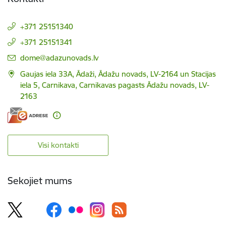
+371 25151340
+371 25151341
E-pasts:
dome@adazunovads.lv
Gaujas iela 33A, Ādaži, Ādažu novads, LV-2164 un Stacijas
iela 5, Carnikava, Carnikavas pagasts Ādažu novads, LV-
2163
Visi kontakti
Sekojiet mums