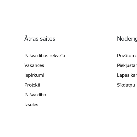
Kājene
Ātrās saites
Noderīg
Pašvaldības rekvizīti
Privātuma
Vakances
Piekļūsta
Iepirkumi
Lapas kar
Projekti
Sīkdatņu 
Pašvaldība
Izsoles