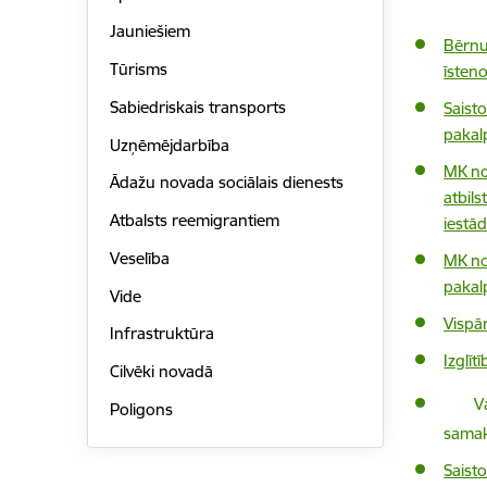
Jauniešiem
Bērnu
Tūrisms
īsten
Sabiedriskais transports
Saist
pakal
Uzņēmējdarbība
MK no
Ādažu novada sociālais dienests
atbil
Atbalsts reemigrantiem
iestād
Veselība
MK no
pakal
Vide
Vispār
Infrastruktūra
Izglīt
Cilvēki novadā
Lejupi
V
Poligons
samak
Saist