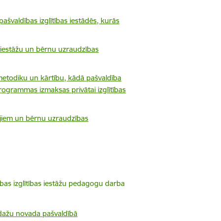
švaldības izglītības iestādēs, kurās
s iestāžu un bērnu uzraudzības
etodiku un kārtību, kādā pašvaldība
programmas izmaksas privātai izglītības
jiem un bērnu uzraudzības
bas izglītības iestāžu pedagogu darba
Ādažu novada pašvaldībā