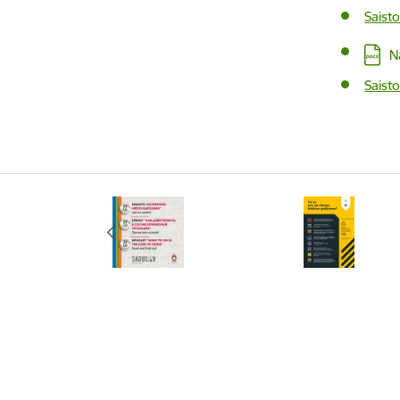
Saist
Lejupi
N
Saist