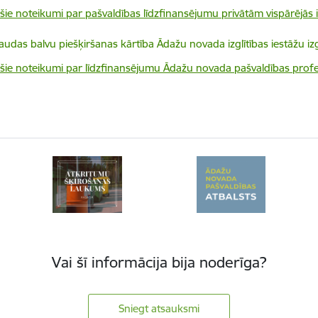
ošie noteikumi par pašvaldības līdzfinansējumu privātām vispārējās i
elādēt:
audas balvu piešķiršanas kārtība Ādažu novada izglītības iestāžu iz
ošie noteikumi par līdzfinansējumu Ādažu novada pašvaldības profesi
Vai šī informācija bija noderīga?
Sniegt atsauksmi