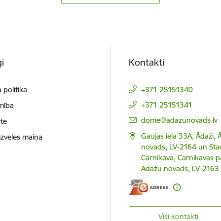
i
Kontakti
 politika
+371 25151340
+371 25151341
mība
E-pasts:
dome@adazunovads.lv
te
Gaujas iela 33A, Ādaži,
izvēles maiņa
novads, LV-2164 un Staci
Carnikava, Carnikavas p
Ādažu novads, LV-2163
Visi kontakti