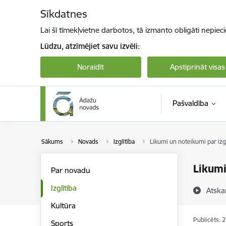
Pāriet uz lapas saturu
Sīkdatnes
Lai šī tīmekļvietne darbotos, tā izmanto obligāti nepiec
Lūdzu, atzīmējiet savu izvēli:
Noraidīt
Apstiprināt visas
Pašvaldība
Sākums
Novads
Izglītība
Likumi un noteikumi par izgl
Likumi
Par novadu
Izglītība
Atska
Kultūra
Publicēts: 
Sports