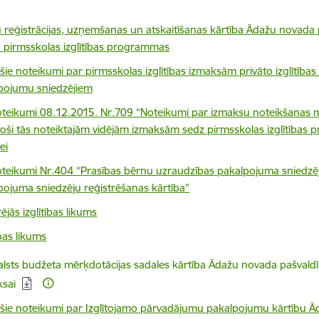
 reģistrācijas, uzņemšanas un atskaitīšanas kārtība Ādažu novada pa
o pirmsskolas izglītības programmas
ošie noteikumi par pirmsskolas izglītības izmaksām privāto izglītība
pojumu sniedzējiem
teikumi 08.12.2015. Nr.709 “Noteikumi par izmaksu noteikšanas m
stoši tās noteiktajām vidējām izmaksām sedz pirmsskolas izglītības 
ei
teikumi Nr.404 “Prasības bērnu uzraudzības pakalpojuma sniedzē
pojuma sniedzēju reģistrēšanas kārtība”
ējās izglītības likums
ības likums
elādēt:
alsts budžeta mērķdotācijas sadales kārtība Ādažu novada pašvaldī
sai
ošie noteikumi par Izglītojamo pārvadājumu pakalpojumu kārtību 