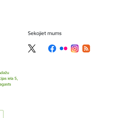
Sekojiet mums
 Ādažu
jas iela 5,
agasts