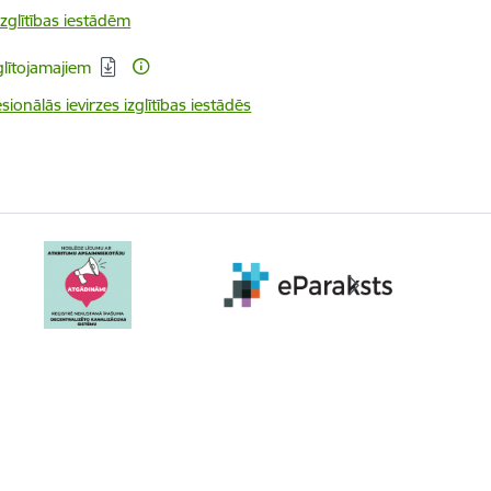
zglītības iestādēm
glītojamajiem
onālās ievirzes izglītības iestādēs