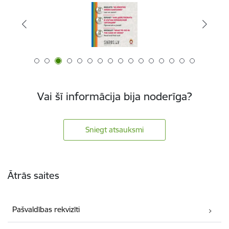
Vai šī informācija bija noderīga?
Sniegt atsauksmi
Kājene
Ātrās saites
Pašvaldības rekvizīti