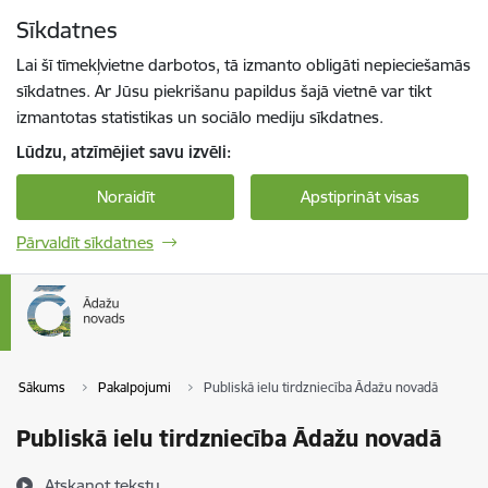
Pāriet uz lapas saturu
Sīkdatnes
Spied
lai meklētu
Enter
Lai šī tīmekļvietne darbotos, tā izmanto obligāti nepieciešamās
sīkdatnes. Ar Jūsu piekrišanu papildus šajā vietnē var tikt
izmantotas statistikas un sociālo mediju sīkdatnes.
Lūdzu, atzīmējiet savu izvēli:
Noraidīt
Apstiprināt visas
Pārvaldīt sīkdatnes
Sākums
Pakalpojumi
Publiskā ielu tirdzniecība Ādažu novadā
Publiskā ielu tirdzniecība Ādažu novadā
Atskaņot tekstu