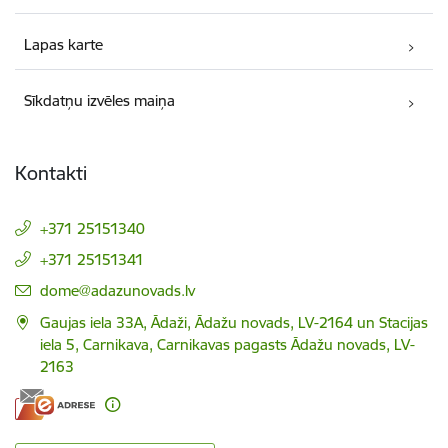
Lapas karte
Sīkdatņu izvēles maiņa
Kontakti
+371 25151340
+371 25151341
E-pasts:
dome@adazunovads.lv
Gaujas iela 33A, Ādaži, Ādažu novads, LV-2164 un Stacijas
iela 5, Carnikava, Carnikavas pagasts Ādažu novads, LV-
2163