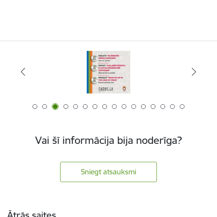
Vai šī informācija bija noderīga?
Sniegt atsauksmi
Kājene
Ātrās saites