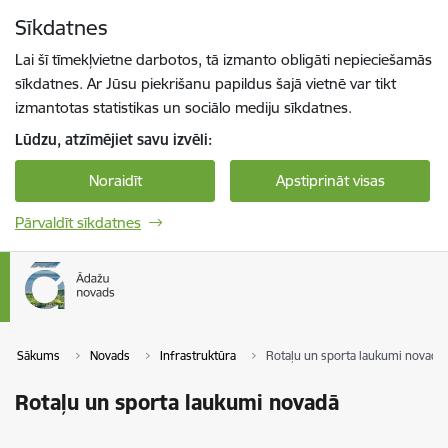
Pāriet uz lapas saturu
Sīkdatnes
Spied
lai meklētu
Enter
Lai šī tīmekļvietne darbotos, tā izmanto obligāti nepieciešamās
sīkdatnes. Ar Jūsu piekrišanu papildus šajā vietnē var tikt
izmantotas statistikas un sociālo mediju sīkdatnes.
Lūdzu, atzīmējiet savu izvēli:
Noraidīt
Apstiprināt visas
Pārvaldīt sīkdatnes
Sākums
Novads
Infrastruktūra
Rotaļu un sporta laukumi novadā
Rotaļu un sporta laukumi novadā