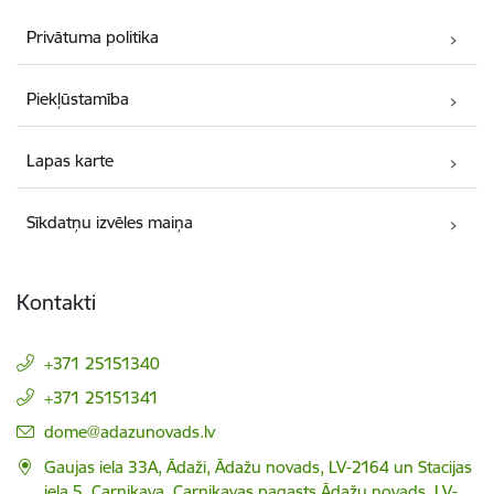
Privātuma politika
Piekļūstamība
Lapas karte
Sīkdatņu izvēles maiņa
Kontakti
+371 25151340
+371 25151341
E-pasts:
dome@adazunovads.lv
Gaujas iela 33A, Ādaži, Ādažu novads, LV-2164 un Stacijas
iela 5, Carnikava, Carnikavas pagasts Ādažu novads, LV-