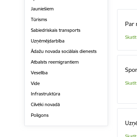
Jauniešiem
Tūrisms
Par
Sabiedriskais transports
Skatīt
Uzņēmējdarbība
Ādažu novada sociālais dienests
Atbalsts reemigrantiem
Spor
Veselība
Skatīt
Vide
Infrastruktūra
Cilvēki novadā
Poligons
Uzņ
Skatīt