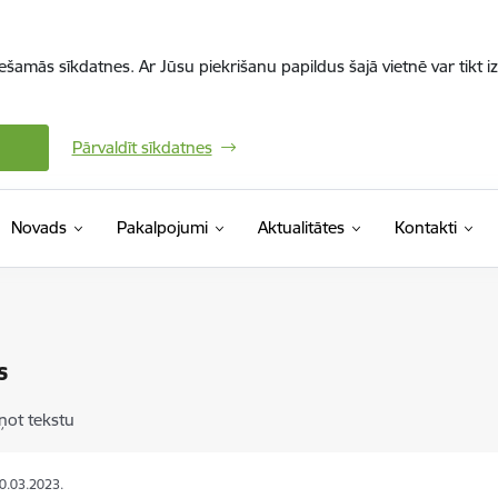
iešamās sīkdatnes. Ar Jūsu piekrišanu papildus šajā vietnē var tikt i
Pārvaldīt sīkdatnes
Novads
Pakalpojumi
Aktualitātes
Kontakti
s
ņot tekstu
30.03.2023.