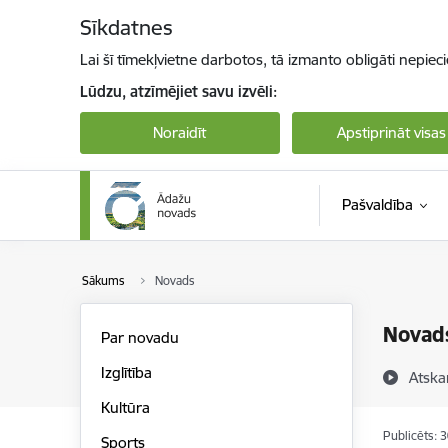
Pāriet uz lapas saturu
Sīkdatnes
Lai šī tīmekļvietne darbotos, tā izmanto obligāti nepiec
Lūdzu, atzīmējiet savu izvēli:
Noraidīt
Apstiprināt visas
Pašvaldība
Sākums
Novads
Novad
Par novadu
Izglītība
Atska
Kultūra
Publicēts: 
Sports