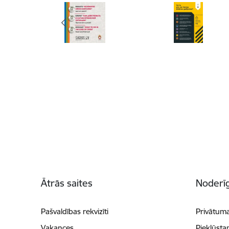
Kājene
Ātrās saites
Noderīg
Pašvaldības rekvizīti
Privātuma
Vakances
Piekļūsta