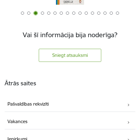
Vai šī informācija bija noderīga?
Sniegt atsauksmi
Kājene
Ātrās saites
Pašvaldības rekvizīti
Vakances
Iepirkumi