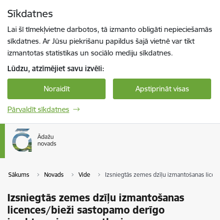
Pāriet uz lapas saturu
Sīkdatnes
Spied
lai meklētu
Enter
Lai šī tīmekļvietne darbotos, tā izmanto obligāti nepieciešamās
sīkdatnes. Ar Jūsu piekrišanu papildus šajā vietnē var tikt
izmantotas statistikas un sociālo mediju sīkdatnes.
Lūdzu, atzīmējiet savu izvēli:
Noraidīt
Apstiprināt visas
Pārvaldīt sīkdatnes
Sākums
Novads
Vide
Izsniegtās zemes dzīļu izmantošanas licen
Izsniegtās zemes dzīļu izmantošanas
licences/bieži sastopamo derīgo