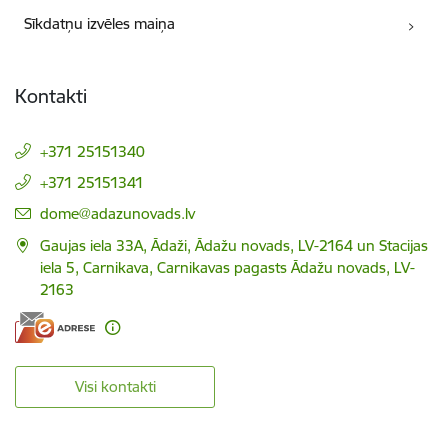
Sīkdatņu izvēles maiņa
Kontakti
+371 25151340
+371 25151341
E-pasts:
dome@adazunovads.lv
Gaujas iela 33A, Ādaži, Ādažu novads, LV-2164 un Stacijas
iela 5, Carnikava, Carnikavas pagasts Ādažu novads, LV-
2163
Visi kontakti