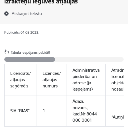
izrakteņu ieguves atļaujas
Atskaņot tekstu
Publicēts: 01.03.2023.
Tabulu iespējams pabīdīt!
Administratīvā
Atradne
Licenciāts/
Licences/
piederība un
licencētā
atļaujas
atļaujas
adrese (ja
objekta
saņēmējs
numurs
iespējams)
nosauk
Ādažu
novads,
SIA “RIAS”
1
kad.Nr.8044
“Autiņi”
006 0061