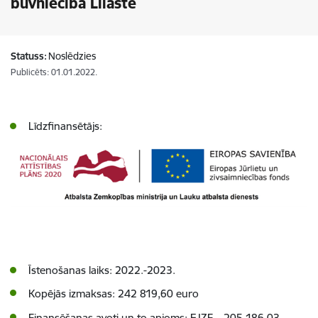
būvniecība Lilastē
Statuss:
Noslēdzies
Publicēts: 01.01.2022.
Līdzfinansētājs:
Īstenošanas laiks: 2022.-2023.
Kopējās izmaksas:
242 819,60
euro
Finansēšanas avoti un to apjoms: EJZF –
205 186,03