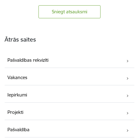
Sniegt atsauksmi
Kājene
Ātrās saites
Pašvaldības rekvizīti
Vakances
Iepirkumi
Projekti
Pašvaldība