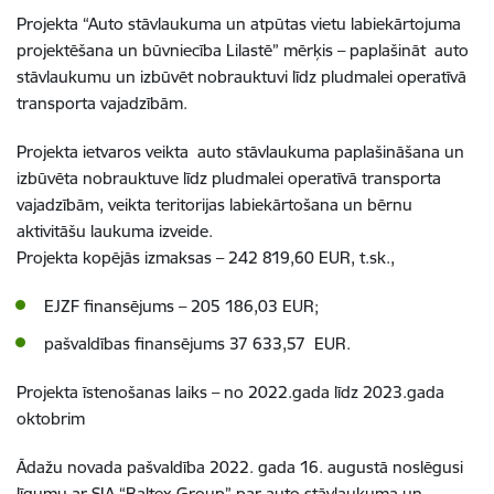
Projekta “Auto stāvlaukuma un atpūtas vietu labiekārtojuma
projektēšana un būvniecība Lilastē” mērķis – paplašināt auto
stāvlaukumu un izbūvēt nobrauktuvi līdz pludmalei operatīvā
transporta vajadzībām.
Projekta ietvaros veikta auto stāvlaukuma paplašināšana un
izbūvēta nobrauktuve līdz pludmalei operatīvā transporta
vajadzībām, veikta teritorijas labiekārtošana un bērnu
aktivitāšu laukuma izveide.
Projekta kopējās izmaksas – 242 819,60 EUR, t.sk.,
EJZF finansējums – 205 186,03 EUR;
pašvaldības finansējums 37 633,57 EUR.
Projekta īstenošanas laiks – no 2022.gada līdz 2023.gada
oktobrim
Ādažu novada pašvaldība 2022. gada 16. augustā noslēgusi
līgumu ar SIA “Baltex Group” par auto stāvlaukuma un