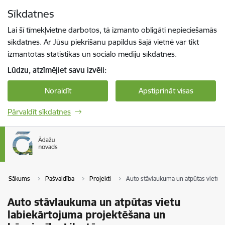
Pāriet uz lapas saturu
Sīkdatnes
Spied
lai meklētu
Enter
Lai šī tīmekļvietne darbotos, tā izmanto obligāti nepieciešamās
sīkdatnes. Ar Jūsu piekrišanu papildus šajā vietnē var tikt
izmantotas statistikas un sociālo mediju sīkdatnes.
Lūdzu, atzīmējiet savu izvēli:
Noraidīt
Apstiprināt visas
Pārvaldīt sīkdatnes
Sākums
Pašvaldība
Projekti
Auto stāvlaukuma un atpūtas vietu l
Auto stāvlaukuma un atpūtas vietu
labiekārtojuma projektēšana un