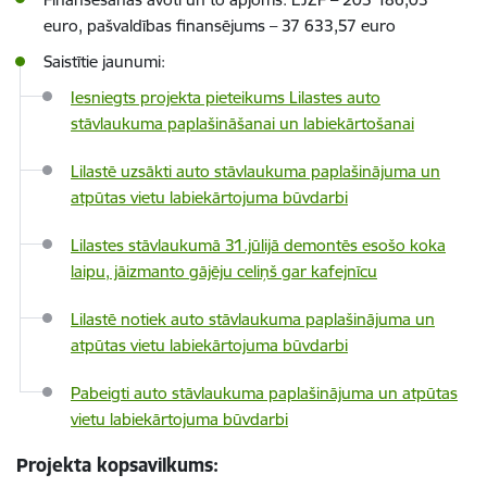
euro, pašvaldības finansējums –
37 633,57
euro
Saistītie jaunumi:
Iesniegts projekta pieteikums Lilastes auto
stāvlaukuma paplašināšanai un labiekārtošanai
Lilastē uzsākti auto stāvlaukuma paplašinājuma un
atpūtas vietu labiekārtojuma būvdarbi
Lilastes stāvlaukumā 31.jūlijā demontēs esošo koka
laipu, jāizmanto gājēju celiņš gar kafejnīcu
Lilastē notiek auto stāvlaukuma paplašinājuma un
atpūtas vietu labiekārtojuma būvdarbi
Pabeigti auto stāvlaukuma paplašinājuma un atpūtas
vietu labiekārtojuma būvdarbi
Projekta kopsavilkums: