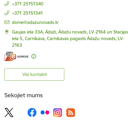
+371 25151340
+371 25151341
E-pasts:
dome@adazunovads.lv
Gaujas iela 33A, Ādaži, Ādažu novads, LV-2164 un Stacijas
iela 5, Carnikava, Carnikavas pagasts Ādažu novads, LV-
2163
Visi kontakti
Sekojiet mums