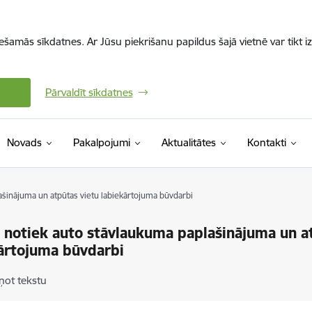
iešamās sīkdatnes. Ar Jūsu piekrišanu papildus šajā vietnē var tikt i
Pārvaldīt sīkdatnes
Novads
Pakalpojumi
Aktualitātes
Kontakti
ašinājuma un atpūtas vietu labiekārtojuma būvdarbi
ē notiek auto stāvlaukuma paplašinājuma un a
ārtojuma būvdarbi
ņot tekstu