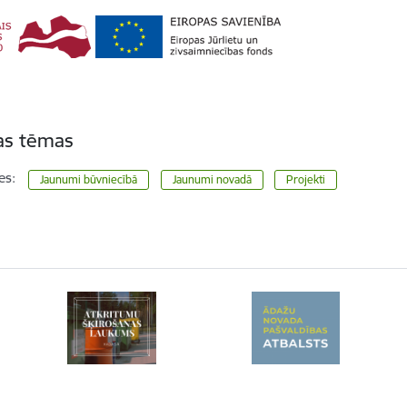
tas tēmas
es:
Jaunumi būvniecībā
Jaunumi novadā
Projekti