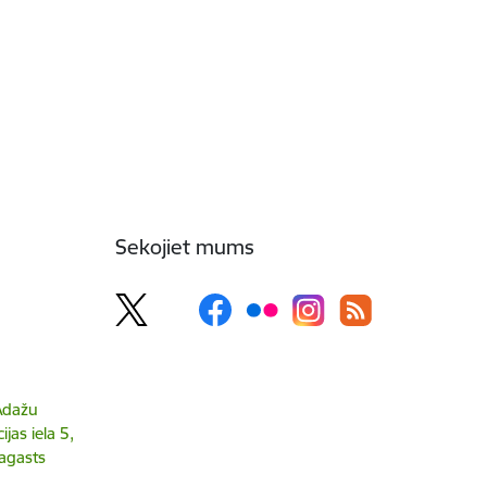
Sekojiet mums
 Ādažu
jas iela 5,
agasts