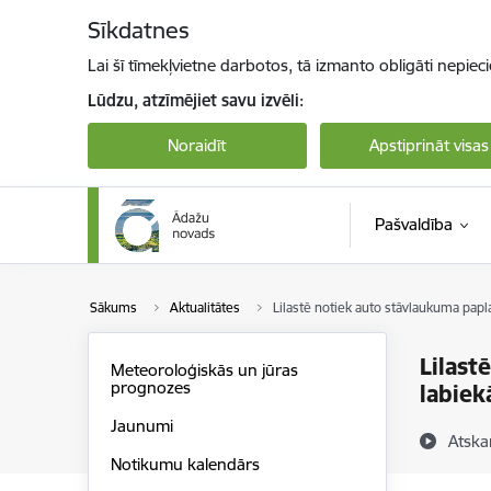
Pāriet uz lapas saturu
Sīkdatnes
Lai šī tīmekļvietne darbotos, tā izmanto obligāti nepiec
Lūdzu, atzīmējiet savu izvēli:
Noraidīt
Apstiprināt visas
Pašvaldība
Sākums
Aktualitātes
Lilastē notiek auto stāvlaukuma papl
Lilast
Meteoroloģiskās un jūras
prognozes
labiek
Jaunumi
Atska
Notikumu kalendārs