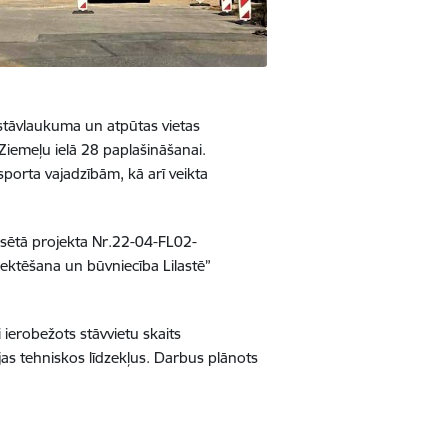
stāvlaukuma un atpūtas vietas
Ziemeļu ielā 28 paplašināšanai.
sporta vajadzībām, kā arī veikta
ansētā projekta Nr.22-04-FL02-
ktēšana un būvniecība Lilastē”
 ierobežots stāvvietu skaits
as tehniskos līdzekļus. Darbus plānots