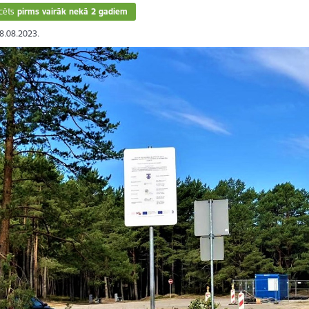
cēts
pirms vairāk nekā 2 gadiem
08.08.2023.