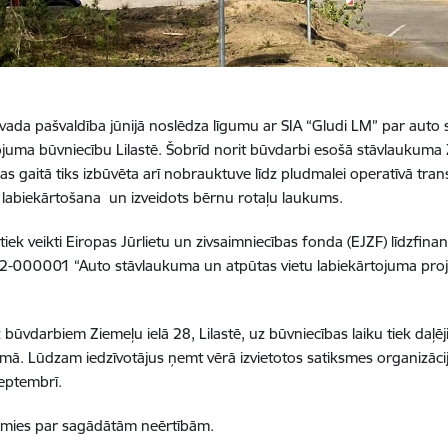
ada pašvaldība jūnijā noslēdza līgumu ar SIA “Gludi LM” par auto 
ojuma būvniecību Lilastē. Šobrīd norit būvdarbi esošā stāvlaukuma 
as gaitā tiks izbūvēta arī nobrauktuve līdz pludmalei operatīvā tran
as labiekārtošana un izveidots bērnu rotaļu laukums.
tiek veikti Eiropas Jūrlietu un zivsaimniecības fonda (EJZF) līdzfin
-000001 “Auto stāvlaukuma un atpūtas vietu labiekārtojuma proje
 būvdarbiem Ziemeļu ielā 28, Lilastē, uz būvniecības laiku tiek daļēji
mā. Lūdzam iedzīvotājus ņemt vērā izvietotos satiksmes organizācij
eptembrī.
amies par sagādātām neērtībām.