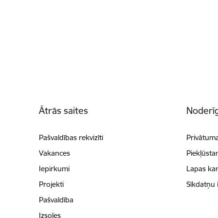
Kājene
Ātrās saites
Noderīg
Pašvaldības rekvizīti
Privātuma
Vakances
Piekļūsta
Iepirkumi
Lapas kar
Projekti
Sīkdatņu 
Pašvaldība
Izsoles