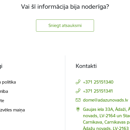
Vai šī informācija bija noderīga?
Sniegt atsauksmi
i
Kontakti
 politika
+371 25151340
+371 25151341
mība
E-pasts:
dome@adazunovads.lv
te
Gaujas iela 33A, Ādaži,
izvēles maiņa
novads, LV-2164 un Staci
Carnikava, Carnikavas p
Ādažu novads, LV-2163