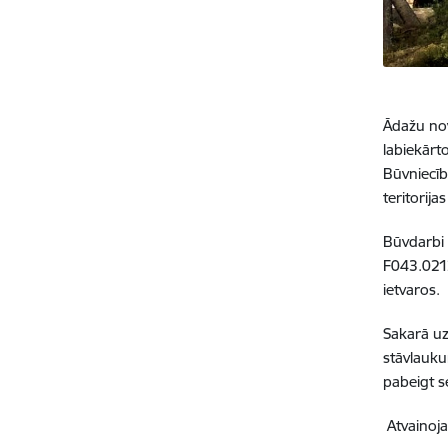
Ādažu nov
labiekārt
Būvniecīb
teritorij
Būvdarbi 
F043.0212
ietvaros.
Sakarā uz
stāvlauku
pabeigt s
Atvainoj