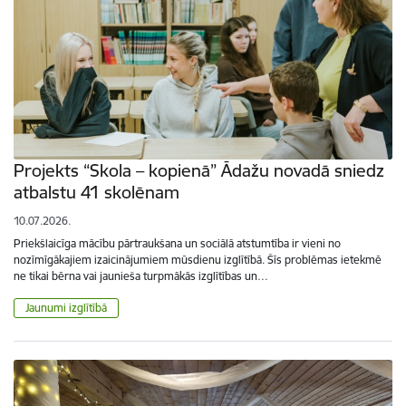
Projekts “Skola – kopienā” Ādažu novadā sniedz
atbalstu 41 skolēnam
10.07.2026.
Priekšlaicīga mācību pārtraukšana un sociālā atstumtība ir vieni no
nozīmīgākajiem izaicinājumiem mūsdienu izglītībā. Šīs problēmas ietekmē
ne tikai bērna vai jaunieša turpmākās izglītības un…
Jaunumi izglītībā