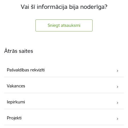
Vai šī informācija bija noderīga?
Sniegt atsauksmi
Kājene
Ātrās saites
Pašvaldības rekvizīti
Vakances
Iepirkumi
Projekti