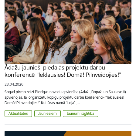
Ādažu jaunieši piedalās projektu darbu
konferencē “Ieklausies! Domā! Pilnveidojies!”
23.04.2026.
Šogad pirmo reizi Pierīgas novadu apvienība (Ādaži, Ropaži un Saulkrasti)
apvienojās, lai organizētu kopīgu projektu darbu konferenci- “Ieklausies!
Domā! Pilnveidojies!” Kultūras namā “Loja”,…
Aktualitātes
Jauniešiem
Jaunumi izglītībā