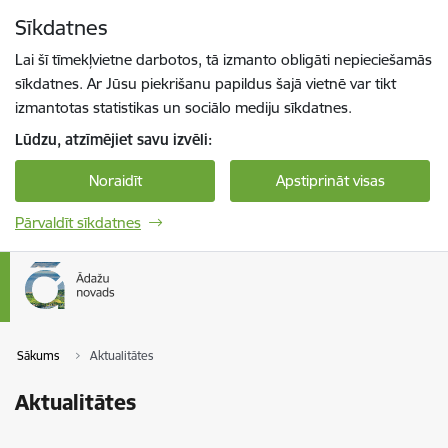
Pāriet uz lapas saturu
Sīkdatnes
Spied
lai meklētu
Enter
Lai šī tīmekļvietne darbotos, tā izmanto obligāti nepieciešamās
sīkdatnes. Ar Jūsu piekrišanu papildus šajā vietnē var tikt
izmantotas statistikas un sociālo mediju sīkdatnes.
Lūdzu, atzīmējiet savu izvēli:
Noraidīt
Apstiprināt visas
Pārvaldīt sīkdatnes
Sākums
Aktualitātes
Aktualitātes