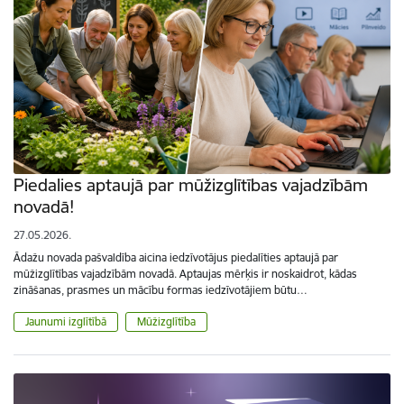
Piedalies aptaujā par mūžizglītības vajadzībām
novadā!
27.05.2026.
Ādažu novada pašvaldība aicina iedzīvotājus piedalīties aptaujā par
mūžizglītības vajadzībām novadā. Aptaujas mērķis ir noskaidrot, kādas
zināšanas, prasmes un mācību formas iedzīvotājiem būtu…
Jaunumi izglītībā
Mūžizglītība