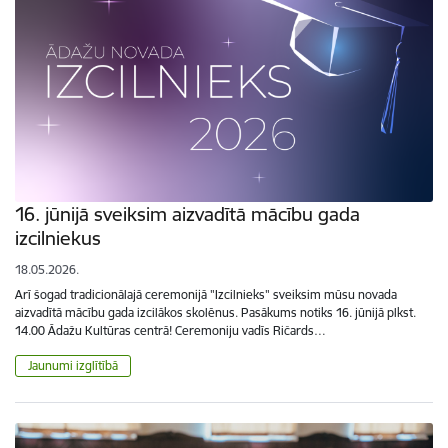
16. jūnijā sveiksim aizvadītā mācību gada
izcilniekus
18.05.2026.
Arī šogad tradicionālajā ceremonijā "Izcilnieks" sveiksim mūsu novada
aizvadītā mācību gada izcilākos skolēnus. Pasākums notiks 16. jūnijā plkst.
14.00 Ādažu Kultūras centrā! Ceremoniju vadīs Ričards…
Jaunumi izglītībā