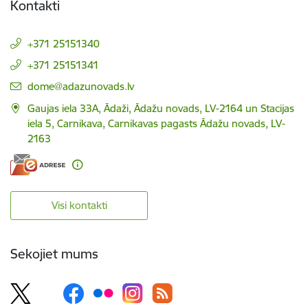
Kontakti
+371 25151340
+371 25151341
E-pasts:
dome@adazunovads.lv
Gaujas iela 33A, Ādaži, Ādažu novads, LV-2164 un Stacijas
iela 5, Carnikava, Carnikavas pagasts Ādažu novads, LV-
2163
Visi kontakti
Sekojiet mums