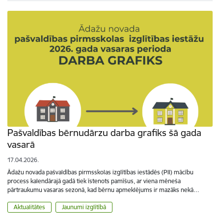
Pašvaldības bērnudārzu darba grafiks šā gada
vasarā
17.04.2026.
Ādažu novada pašvaldības pirmsskolas izglītības iestādēs (PII) mācību
process kalendārajā gadā tiek īstenots pamīšus, ar viena mēneša
pārtraukumu vasaras sezonā, kad bērnu apmeklējums ir mazāks nekā…
Aktualitātes
Jaunumi izglītībā