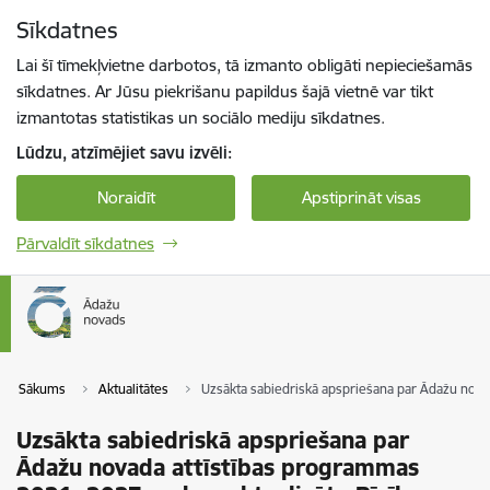
Pāriet uz lapas saturu
Sīkdatnes
Spied
lai meklētu
Enter
Lai šī tīmekļvietne darbotos, tā izmanto obligāti nepieciešamās
sīkdatnes. Ar Jūsu piekrišanu papildus šajā vietnē var tikt
izmantotas statistikas un sociālo mediju sīkdatnes.
Lūdzu, atzīmējiet savu izvēli:
Noraidīt
Apstiprināt visas
Pārvaldīt sīkdatnes
Sākums
Aktualitātes
Uzsākta sabiedriskā apspriešana par Ādažu novad
Uzsākta sabiedriskā apspriešana par
Ādažu novada attīstības programmas