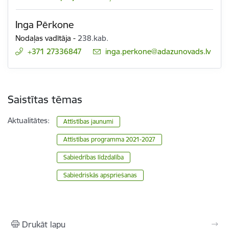
Inga Pērkone
Nodaļas vadītāja
-
238.kab.
+371 27336847
E-pasts:
inga.perkone@adazunovads.lv
Saistītas tēmas
Aktualitātes:
Attīstības jaunumi
Attīstības programma 2021-2027
Sabiedrības līdzdalība
Sabiedriskās apspriešanas
Drukāt lapu