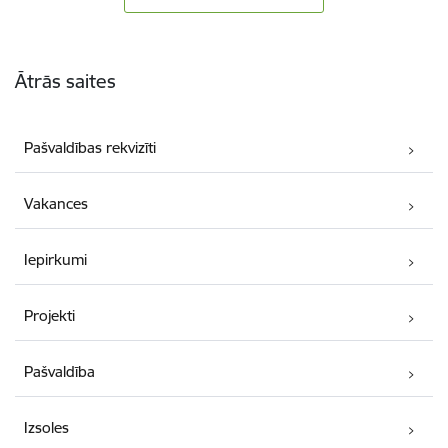
Kājene
Ātrās saites
Pašvaldības rekvizīti
Vakances
Iepirkumi
Projekti
Pašvaldība
Izsoles