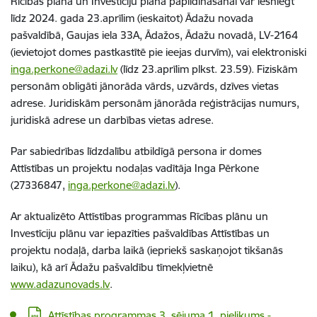
Rīcības plāna un Investīciju plāna papildināšanai var iesniegt
līdz 2024. gada 23.aprīlim (ieskaitot) Ādažu novada
pašvaldībā, Gaujas iela 33A, Ādažos, Ādažu novadā, LV-2164
(ievietojot domes pastkastītē pie ieejas durvīm), vai elektroniski
inga.perkone@adazi.lv
(līdz 23.aprīlim plkst. 23.59). Fiziskām
personām obligāti jānorāda vārds, uzvārds, dzīves vietas
adrese. Juridiskām personām jānorāda reģistrācijas numurs,
juridiskā adrese un darbības vietas adrese.
Par sabiedrības līdzdalību atbildīgā persona ir domes
Attīstības un projektu nodaļas vadītāja Inga Pērkone
(27336847,
inga.perkone@adazi.lv
).
Ar aktualizēto Attīstības programmas Rīcības plānu un
Investīciju plānu var iepazīties pašvaldības Attīstības un
projektu nodaļā, darba laikā (iepriekš saskaņojot tikšanās
laiku), kā arī Ādažu pašvaldību tīmekļvietnē
www.adazunovads.lv
.
Lejupielādēt:
Attīstības programmas 3. sējuma 1. pielikums -