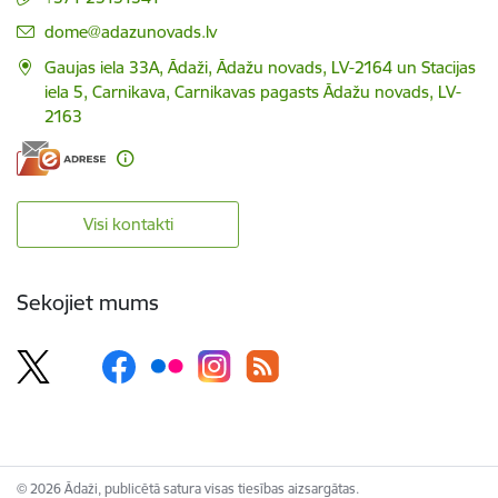
E-pasts:
dome@adazunovads.lv
Gaujas iela 33A, Ādaži, Ādažu novads, LV-2164 un Stacijas
iela 5, Carnikava, Carnikavas pagasts Ādažu novads, LV-
2163
Visi kontakti
Sekojiet mums
© 2026 Ādaži, publicētā satura visas tiesības aizsargātas.