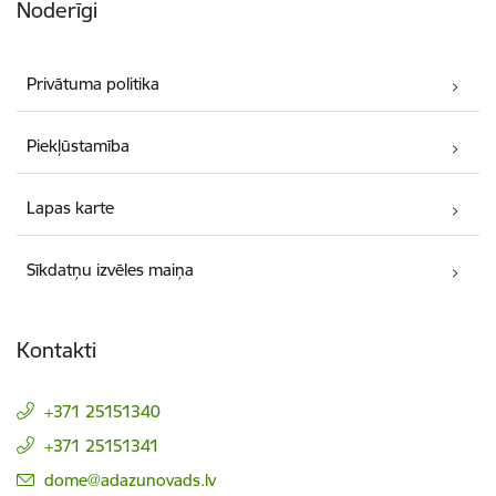
Noderīgi
Privātuma politika
Piekļūstamība
Lapas karte
Sīkdatņu izvēles maiņa
Kontakti
+371 25151340
+371 25151341
E-pasts:
dome@adazunovads.lv