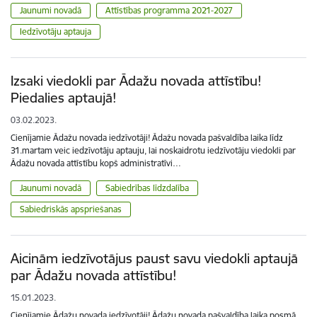
Jaunumi novadā
Attīstības programma 2021-2027
Iedzīvotāju aptauja
Izsaki viedokli par Ādažu novada attīstību!
Piedalies aptaujā!
03.02.2023.
Cienījamie Ādažu novada iedzīvotāji! Ādažu novada pašvaldība laika līdz
31.martam veic iedzīvotāju aptauju, lai noskaidrotu iedzīvotāju viedokli par
Ādažu novada attīstību kopš administratīvi…
Jaunumi novadā
Sabiedrības līdzdalība
Sabiedriskās apspriešanas
Aicinām iedzīvotājus paust savu viedokli aptaujā
par Ādažu novada attīstību!
15.01.2023.
Cienījamie Ādažu novada iedzīvotāji! Ādažu novada pašvaldība laika posmā