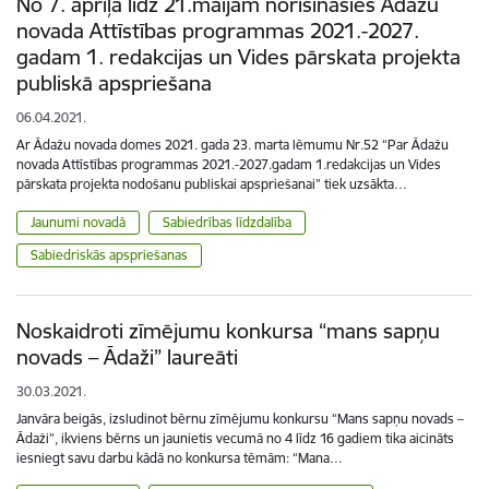
No 7. aprīļa līdz 21.maijam norisināsies Ādažu
novada Attīstības programmas 2021.-2027.
gadam 1. redakcijas un Vides pārskata projekta
publiskā apspriešana
06.04.2021.
Ar Ādažu novada domes 2021. gada 23. marta lēmumu Nr.52 “Par Ādažu
novada Attīstības programmas 2021.-2027.gadam 1.redakcijas un Vides
pārskata projekta nodošanu publiskai apspriešanai” tiek uzsākta…
Jaunumi novadā
Sabiedrības līdzdalība
Sabiedriskās apspriešanas
Noskaidroti zīmējumu konkursa “mans sapņu
novads – Ādaži” laureāti
30.03.2021.
Janvāra beigās, izsludinot bērnu zīmējumu konkursu “Mans sapņu novads –
Ādaži”, ikviens bērns un jaunietis vecumā no 4 līdz 16 gadiem tika aicināts
iesniegt savu darbu kādā no konkursa tēmām: “Mana…