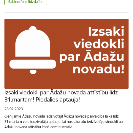
Sabiedrības līdzdalība
Izsaki viedokli par Ādažu novada attīstību līdz
31.martam! Piedalies aptaujā!
28.02.2023.
Cienījamie Ādažu novada iedzīvotāji! Ādažu novada pašvaldība laika līdz
31.martam veic iedzīvotāju aptauju, lai noskaidrotu iedzīvotāju viedokli par
Ādažu novada attīstību kopš administratīvi…