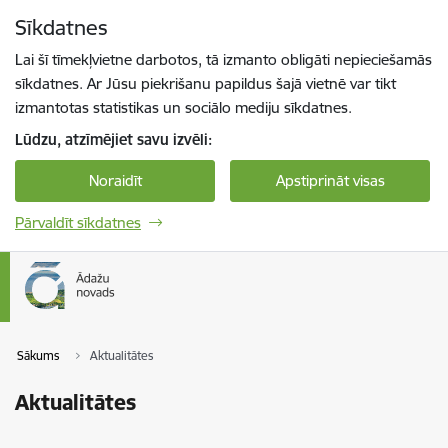
Pāriet uz lapas saturu
Sīkdatnes
Spied
lai meklētu
Enter
Lai šī tīmekļvietne darbotos, tā izmanto obligāti nepieciešamās
sīkdatnes. Ar Jūsu piekrišanu papildus šajā vietnē var tikt
izmantotas statistikas un sociālo mediju sīkdatnes.
Lūdzu, atzīmējiet savu izvēli:
Noraidīt
Apstiprināt visas
Pārvaldīt sīkdatnes
Sākums
Aktualitātes
Aktualitātes