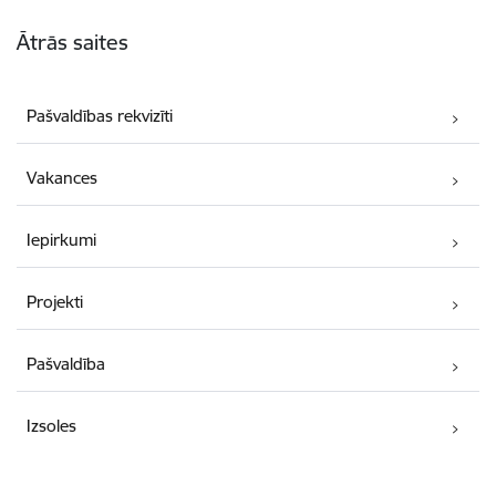
Kājene
Ātrās saites
Pašvaldības rekvizīti
Vakances
Iepirkumi
Projekti
Pašvaldība
Izsoles