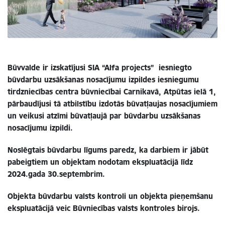
Būvvalde ir izskatījusi SIA “Alfa projects” iesniegto
būvdarbu uzsākšanas nosacījumu izpildes iesniegumu
tirdzniecības centra būvniecībai Carnikavā, Atpūtas ielā 1,
pārbaudījusi tā atbilstību izdotās būvatļaujas nosacījumiem
un veikusi atzīmi būvatļaujā par būvdarbu uzsākšanas
nosacījumu izpildi.
Noslēgtais būvdarbu līgums paredz, ka
darbiem ir jābūt
pabeigtiem un objektam nodotam ekspluatācijā līdz
2024.gada 30.septembrim.
Objekta būvdarbu valsts kontroli un objekta pieņemšanu
ekspluatācijā veic Būvniecības valsts kontroles birojs.