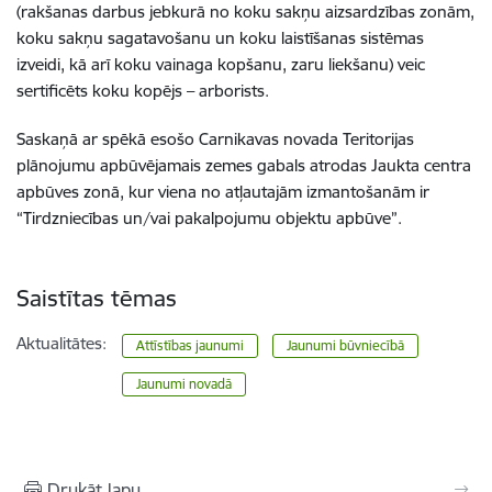
(rakšanas darbus jebkurā no koku sakņu aizsardzības zonām,
koku sakņu sagatavošanu un koku laistīšanas sistēmas
izveidi, kā arī koku vainaga kopšanu, zaru liekšanu) veic
sertificēts koku kopējs – arborists.
Saskaņā ar spēkā esošo Carnikavas novada Teritorijas
plānojumu apbūvējamais zemes gabals atrodas Jaukta centra
apbūves zonā, kur viena no atļautajām izmantošanām ir
“Tirdzniecības un/vai pakalpojumu objektu apbūve”.
Saistītas tēmas
Aktualitātes:
Attīstības jaunumi
Jaunumi būvniecībā
Jaunumi novadā
Drukāt lapu