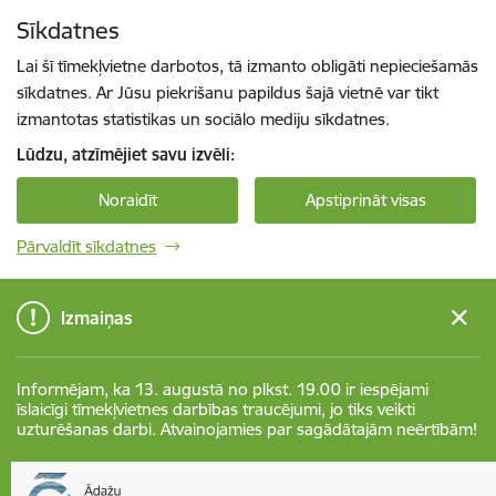
Pāriet uz lapas saturu
Sīkdatnes
Spied
lai meklētu
Enter
Lai šī tīmekļvietne darbotos, tā izmanto obligāti nepieciešamās
sīkdatnes. Ar Jūsu piekrišanu papildus šajā vietnē var tikt
izmantotas statistikas un sociālo mediju sīkdatnes.
Lūdzu, atzīmējiet savu izvēli:
Noraidīt
Apstiprināt visas
Pārvaldīt sīkdatnes
Izmaiņas
Informējam, ka 13. augustā no plkst. 19.00 ir iespējami
īslaicīgi tīmekļvietnes darbības traucējumi, jo tiks veikti
uzturēšanas darbi. Atvainojamies par sagādātajām neērtībām!