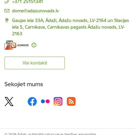
+371 25151341
E-pasts:
dome@adazunovads.lv
Gaujas iela 33A, Ādaži, Ādažu novads, LV-2164 un Stacijas
iela 5, Carnikava, Carnikavas pagasts Ādažu novads, LV-
2163
Visi kontakti
Sekojiet mums
© 2026 Ādaži, publicētā satura visas tiesības aizsargātas.