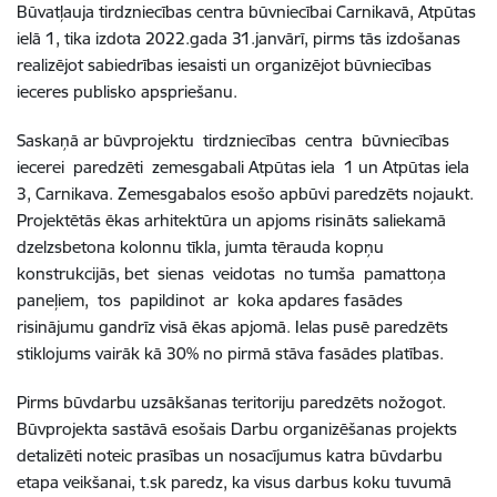
Būvatļauja tirdzniecības centra būvniecībai Carnikavā, Atpūtas
ielā 1, tika izdota 2022.gada 31.janvārī, pirms tās izdošanas
realizējot sabiedrības iesaisti un organizējot būvniecības
ieceres publisko apspriešanu.
Saskaņā ar būvprojektu
tirdzniecības centra būvniecības
iecerei paredzēti zemesgabali Atpūtas iela 1 un Atpūtas iela
3, Carnikava. Zemesgabalos esošo apbūvi paredzēts nojaukt.
Projektētās ēkas arhitektūra un apjoms risināts saliekamā
dzelzsbetona kolonnu tīkla, jumta tērauda kopņu
konstrukcijās, bet sienas veidotas no tumša pamattoņa
paneļiem, tos papildinot ar koka apdares fasādes
risinājumu gandrīz visā ēkas apjomā. Ielas pusē paredzēts
stiklojums vairāk kā 30% no pirmā stāva fasādes platības.
Pirms būvdarbu uzsākšanas teritoriju paredzēts nožogot.
Būvprojekta sastāvā esošais Darbu organizēšanas projekts
detalizēti noteic prasības un nosacījumus katra būvdarbu
etapa veikšanai, t.sk paredz, ka visus darbus koku tuvumā