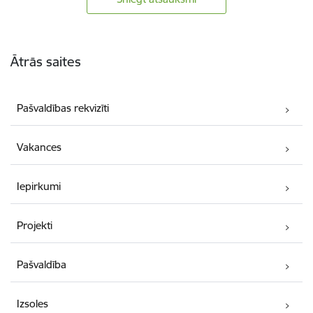
Kājene
Ātrās saites
Pašvaldības rekvizīti
Vakances
Iepirkumi
Projekti
Pašvaldība
Izsoles