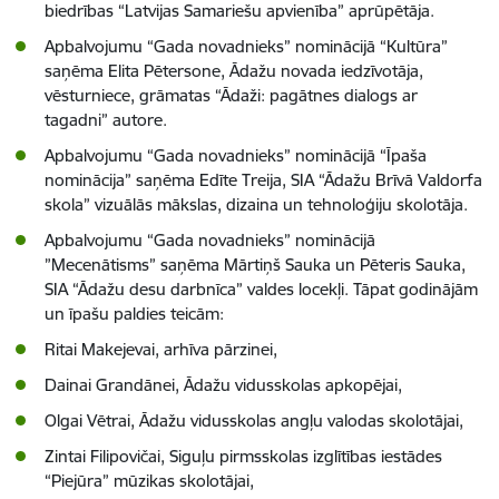
biedrības “Latvijas Samariešu apvienība” aprūpētāja.
Apbalvojumu “Gada novadnieks” nominācijā “Kultūra”
saņēma Elita Pētersone, Ādažu novada iedzīvotāja,
vēsturniece, grāmatas “Ādaži: pagātnes dialogs ar
tagadni” autore.
Apbalvojumu “Gada novadnieks” nominācijā “Īpaša
nominācija” saņēma Edīte Treija, SIA “Ādažu Brīvā Valdorfa
skola” vizuālās mākslas, dizaina un tehnoloģiju skolotāja.
Apbalvojumu “Gada novadnieks” nominācijā
”Mecenātisms” saņēma Mārtiņš Sauka un Pēteris Sauka,
SIA “Ādažu desu darbnīca” valdes locekļi. Tāpat godinājām
un īpašu paldies teicām:
Ritai Makejevai, arhīva pārzinei,
Dainai Grandānei, Ādažu vidusskolas apkopējai,
Olgai Vētrai, Ādažu vidusskolas angļu valodas skolotājai,
Zintai Filipovičai, Siguļu pirmsskolas izglītības iestādes
“Piejūra” mūzikas skolotājai,