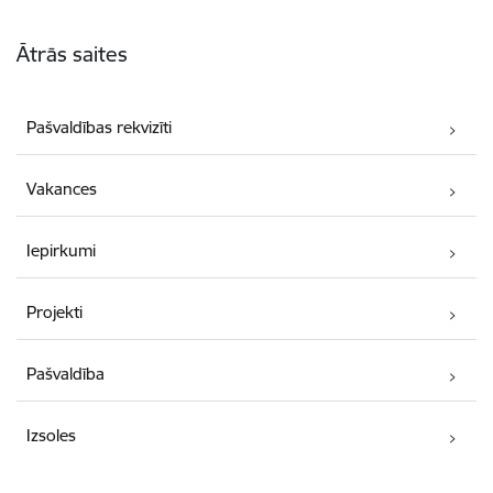
Kājene
Ātrās saites
Pašvaldības rekvizīti
Vakances
Iepirkumi
Projekti
Pašvaldība
Izsoles