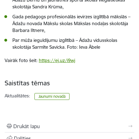
skolotāja Sandra Krūma,
Gada pedagogs profesionālās ievirzes izglītībā mākslās –
Ādažu novada Mākslu skolas Mākslas nodaļas skolotāja
Barbara Iltnere,
Par mūža ieguldījumu izglītībā – Ādažu vidusskolas
skolotāja Sarmīte Savicka. Foto: Ieva Ābele
Vairāk foto šeit:
https://ej.uz/i9wj
Saistītas tēmas
Aktualitātes:
Jaunumi novadā
Drukāt lapu
Dalīties