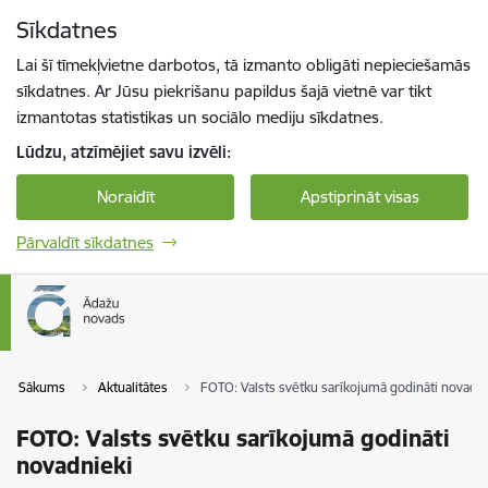
Pāriet uz lapas saturu
Sīkdatnes
Spied
lai meklētu
Enter
Lai šī tīmekļvietne darbotos, tā izmanto obligāti nepieciešamās
sīkdatnes. Ar Jūsu piekrišanu papildus šajā vietnē var tikt
izmantotas statistikas un sociālo mediju sīkdatnes.
Lūdzu, atzīmējiet savu izvēli:
Noraidīt
Apstiprināt visas
Pārvaldīt sīkdatnes
Sākums
Aktualitātes
FOTO: Valsts svētku sarīkojumā godināti novadni
FOTO: Valsts svētku sarīkojumā godināti
novadnieki