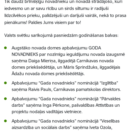
Tik daudz brīnišķīgu novadnieku un novadā strādājošo, kuri
iedvesmo un ar savu rīcību un sirds siltumu ir radījuši
līdzcilvēkos prieku, palīdzējuši un darījuši vairāk, nekā to prasa
pienākums! Paldies Jums visiem par to!
Valsts svētku sarīkojumā pasniedzām godināšanas balvas:
Augstāko novada domes apbalvojumu GODA
NOVADNIEKS par nozīmīgu ieguldījumu novada izaugsmē
saņēma Daiga Mieriņa, ilggadējā Carnikavas novada
domes priekšsēdētāja, un Māris Sprindžuks, ilggadējais
Ādažu novada domes priekšsēdētājs.
Apbalvojumu “Gada novadnieks” nominācijā “Izglītība”
saņēma Raivis Pauls, Carnikavas pamatskolas direktors.
Apbalvojumu “Gada novadnieks” nominācijā “Pārvaldes
darbs” saņēma Inga Pērkone, pašvaldības Attīstības un
projektu nodaļas vadītājas vietniece.
Apbalvojumu “Gada novadnieks” nominācijā “Veselības
aizsardzība un sociālais darbs” saņēma Iveta Ozola,