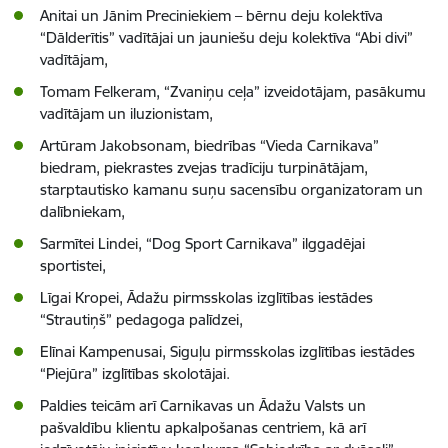
Anitai un Jānim Preciniekiem – bērnu deju kolektīva
“Dālderītis” vadītājai un jauniešu deju kolektīva “Abi divi”
vadītājam,
Tomam Felkeram, “Zvaniņu ceļa” izveidotājam, pasākumu
vadītājam un iluzionistam,
Artūram Jakobsonam, biedrības “Vieda Carnikava”
biedram, piekrastes zvejas tradīciju turpinātājam,
starptautisko kamanu suņu sacensību organizatoram un
dalībniekam,
Sarmītei Lindei, “Dog Sport Carnikava” ilggadējai
sportistei,
Līgai Kropei, Ādažu pirmsskolas izglītības iestādes
“Strautiņš” pedagoga palīdzei,
Elīnai Kampenusai, Siguļu pirmsskolas izglītības iestādes
“Piejūra” izglītības skolotājai.
Paldies teicām arī Carnikavas un Ādažu Valsts un
pašvaldību klientu apkalpošanas centriem, kā arī