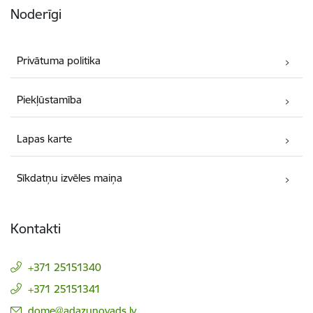
Noderīgi
Privātuma politika
Piekļūstamība
Lapas karte
Sīkdatņu izvēles maiņa
Kontakti
+371 25151340
+371 25151341
E-pasts:
dome@adazunovads.lv