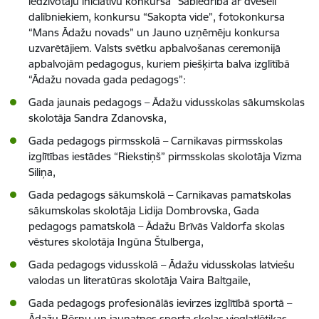
iedzīvotāju iniciatīvu konkursa “Sabiedrība ar dvēseli”
dalībniekiem, konkursu “Sakopta vide”, fotokonkursa
“Mans Ādažu novads” un Jauno uzņēmēju konkursa
uzvarētājiem. Valsts svētku apbalvošanas ceremonijā
apbalvojām pedagogus, kuriem piešķirta balva izglītībā
“Ādažu novada gada pedagogs”:
Gada jaunais pedagogs – Ādažu vidusskolas sākumskolas
skolotāja Sandra Zdanovska,
Gada pedagogs pirmsskolā – Carnikavas pirmsskolas
izglītības iestādes “Riekstiņš” pirmsskolas skolotāja Vizma
Siliņa,
Gada pedagogs sākumskolā – Carnikavas pamatskolas
sākumskolas skolotāja Lidija Dombrovska, Gada
pedagogs pamatskolā – Ādažu Brīvās Valdorfa skolas
vēstures skolotāja Ingūna Štulberga,
Gada pedagogs vidusskolā – Ādažu vidusskolas latviešu
valodas un literatūras skolotāja Vaira Baltgaile,
Gada pedagogs profesionālās ievirzes izglītībā sportā –
Ādažu Bērnu un jaunatnes sporta skolas vieglatlētikas