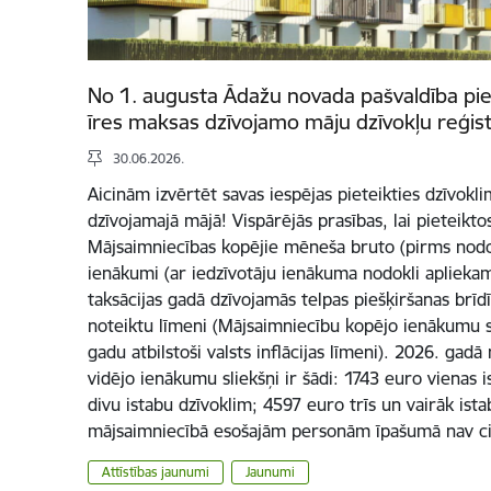
No 1. augusta Ādažu novada pašvaldība p
īres maksas dzīvojamo māju dzīvokļu reģis
30.06.2026.
Aicinām izvērtēt savas iespējas pieteikties dzīvok
dzīvojamajā mājā! Vispārējās prasības, lai pieteiktos
Mājsaimniecības kopējie mēneša bruto (pirms nodo
ienākumi (ar iedzīvotāju ienākuma nodokli apliekam
taksācijas gadā dzīvojamās telpas piešķiršanas brīd
noteiktu līmeni (Mājsaimniecību kopējo ienākumu sli
gadu atbilstoši valsts inflācijas līmeni). 2026. gad
vidējo ienākumu sliekšņi ir šādi: 1743 euro vienas 
divu istabu dzīvoklim; 4597 euro trīs un vairāk ist
mājsaimniecībā esošajām personām īpašumā nav c
Attīstības jaunumi
Jaunumi