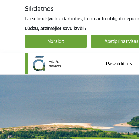
Pāriet uz lapas saturu
Sīkdatnes
Lai šī tīmekļvietne darbotos, tā izmanto obligāti nepiec
Lūdzu, atzīmējiet savu izvēli:
Noraidīt
Apstiprināt visas
Pašvaldība
Ādaži