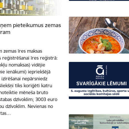
ieņem pieteikumus zemas
tram
lim zemas īres maksas
 reģistrēšanai īres reģistrā:
kļu nomaksas) vidējie
ie ienākumi) iepriekšējā
ī izīrēšanai nepārsniedz
ekšņi tiks koriģēti katru
ā noteiktie mēneša bruto
istabas dzīvoklim; 3003 euro
abu dzīvoklim. Nevienas no
itas…