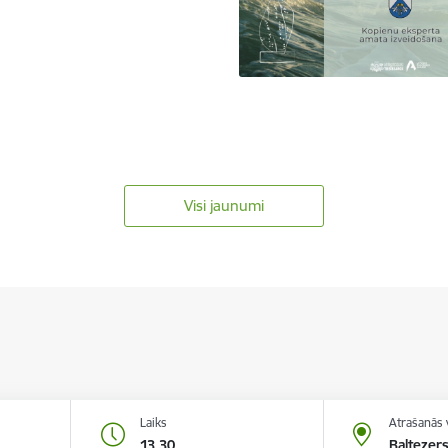
Visi jaunumi
Laiks
Atrašanās 
13.30
Baltezers