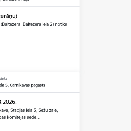
terāņu)
(Baltezerā, Baltezera ielā 2) notiks
vieta
iela 5, Carnikavas pagasts
8.2026.
avā, Stacijas ielā 5, Sēžu zālē,
ības komitejas sēde…