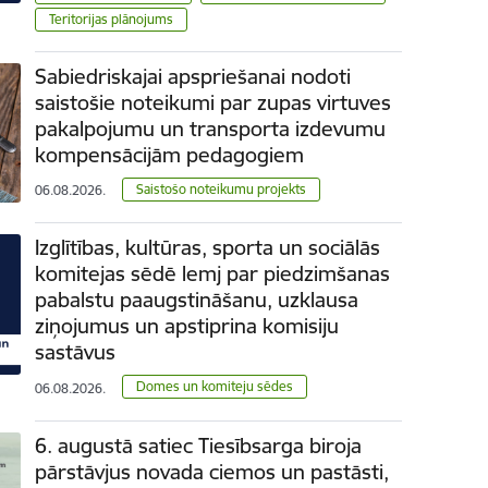
Teritorijas plānojums
Sabiedriskajai apspriešanai nodoti
saistošie noteikumi par zupas virtuves
pakalpojumu un transporta izdevumu
kompensācijām pedagogiem
Saistošo noteikumu projekts
06.08.2026.
Izglītības, kultūras, sporta un sociālās
komitejas sēdē lemj par piedzimšanas
pabalstu paaugstināšanu, uzklausa
ziņojumus un apstiprina komisiju
sastāvus
Domes un komiteju sēdes
06.08.2026.
6. augustā satiec Tiesībsarga biroja
pārstāvjus novada ciemos un pastāsti,