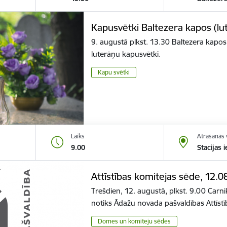
Kapusvētki Baltezera kapos (lu
9. augustā plkst. 13.30 Baltezera kapos 
luterāņu kapusvētki.
Kapu svētki
Laiks
Atrašanās 
9.00
Stacijas 
Attīstības komitejas sēde, 12.0
Trešdien, 12. augustā, plkst. 9.00 Carnik
notiks Ādažu novada pašvaldības Attīst
Domes un komiteju sēdes