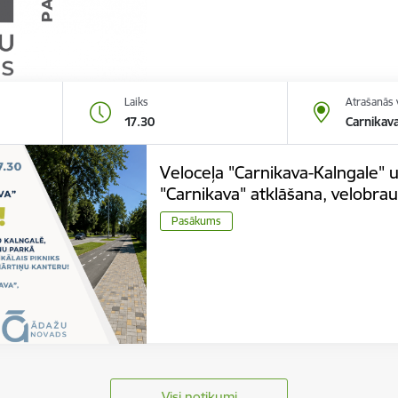
Laiks
Atrašanās 
17.30
Carnikava
Veloceļa "Carnikava-Kalngale" 
"Carnikava" atklāšana, velobrau
Pasākums
Visi notikumi