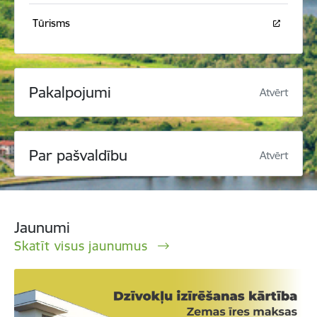
Tūrisms
Pakalpojumi
Atvērt
Par pašvaldību
Atvērt
Jaunumi
Skatīt visus jaunumus