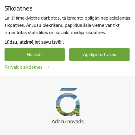
Pāriet uz lapas saturu
Sīkdatnes
Spied
lai meklētu
Enter
Lai šī tīmekļvietne darbotos, tā izmanto obligāti nepieciešamās
sīkdatnes. Ar Jūsu piekrišanu papildus šajā vietnē var tikt
izmantotas statistikas un sociālo mediju sīkdatnes.
Lūdzu, atzīmējiet savu izvēli:
Noraidīt
Apstiprināt visas
Pārvaldīt sīkdatnes
Ādaži