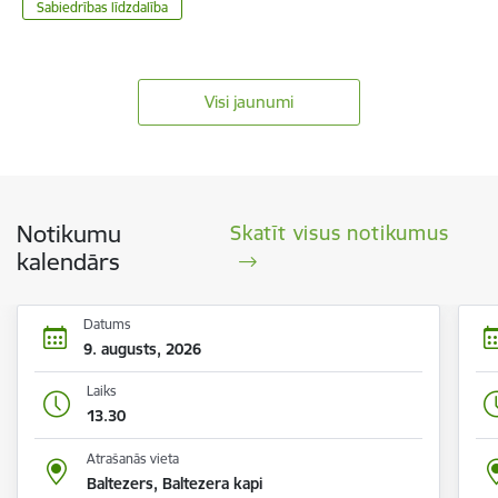
Sabiedrības līdzdalība
Visi jaunumi
Notikumu
Skatīt visus notikumus
kalendārs
Datums
9. augusts, 2026
Laiks
13.30
Atrašanās vieta
Baltezers, Baltezera kapi