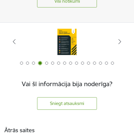
Visi notikumi
Vai šī informācija bija noderīga?
Sniegt atsauksmi
Kājene
Ātrās saites