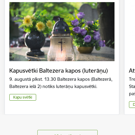
Kapusvētki Baltezera kapos (luterāņu)
At
9. augustā plkst. 13.30 Baltezera kapos (Baltezerā,
Tre
Baltezera ielā 2) notiks luterāņu kapusvētki.
Sta
pa
Kapu svētki
D