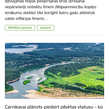
dzīvojamās telpas piešķiršanas brīdī izīrēšanai
nepārsniedz noteiktu līmeni (Mājsaimniecību kopējo
ienākumu sliekšņi tiks koriģēti katru gadu atbilstoši
valsts inflācijas līmeni)…
Attīstības jaunumi
Jaunumi
Carnikavai plānots piešķirt pilsētas statusu – ko