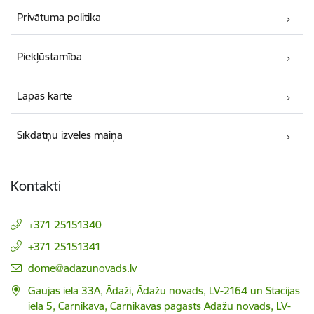
Privātuma politika
Piekļūstamība
Lapas karte
Sīkdatņu izvēles maiņa
Kontakti
+371 25151340
+371 25151341
E-pasts:
dome@adazunovads.lv
Gaujas iela 33A, Ādaži, Ādažu novads, LV-2164 un Stacijas
iela 5, Carnikava, Carnikavas pagasts Ādažu novads, LV-