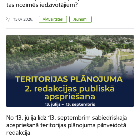
tas nozīmēs iedzīvotājiem?
15.07.2026.
Aktualitātes
Jaunumi
No 13. jūlija līdz 13. septembrim sabiedriskajā
apspriešanā teritorijas plānojuma pilnveidotā
redakcija