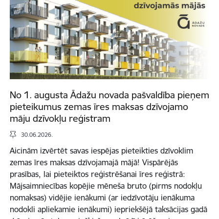
No 1. augusta Ādažu novada pašvaldība pieņem
pieteikumus zemas īres maksas dzīvojamo
māju dzīvokļu reģistram
30.06.2026.
Aicinām izvērtēt savas iespējas pieteikties dzīvoklim
zemas īres maksas dzīvojamajā mājā! Vispārējās
prasības, lai pieteiktos reģistrēšanai īres reģistrā:
Mājsaimniecības kopējie mēneša bruto (pirms nodokļu
nomaksas) vidējie ienākumi (ar iedzīvotāju ienākuma
nodokli apliekamie ienākumi) iepriekšējā taksācijas gadā