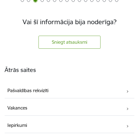
Vai šī informācija bija noderīga?
Sniegt atsauksmi
Kājene
Ātrās saites
Pašvaldības rekvizīti
Vakances
Iepirkumi