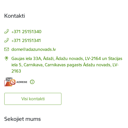
Kontakti
+371 25151340
+371 25151341
E-pasts:
dome@adazunovads.lv
Gaujas iela 33A, Ādaži, Ādažu novads, LV-2164 un Stacijas
iela 5, Carnikava, Carnikavas pagasts Ādažu novads, LV-
2163
Visi kontakti
Sekojiet mums