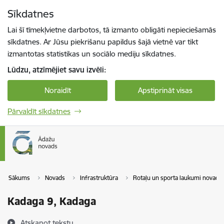
Pāriet uz lapas saturu
Sīkdatnes
Spied
lai meklētu
Enter
Lai šī tīmekļvietne darbotos, tā izmanto obligāti nepieciešamās
sīkdatnes. Ar Jūsu piekrišanu papildus šajā vietnē var tikt
izmantotas statistikas un sociālo mediju sīkdatnes.
Lūdzu, atzīmējiet savu izvēli:
Noraidīt
Apstiprināt visas
Pārvaldīt sīkdatnes
Sākums
Novads
Infrastruktūra
Rotaļu un sporta laukumi novadā
Kadaga 9, Kadaga
Atskaņot tekstu