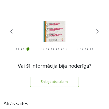
Vai šī informācija bija noderīga?
Sniegt atsauksmi
Kājene
Ātrās saites