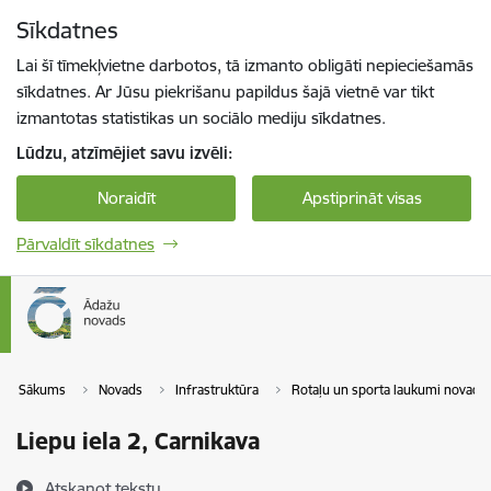
Pāriet uz lapas saturu
Sīkdatnes
Spied
lai meklētu
Enter
Lai šī tīmekļvietne darbotos, tā izmanto obligāti nepieciešamās
sīkdatnes. Ar Jūsu piekrišanu papildus šajā vietnē var tikt
izmantotas statistikas un sociālo mediju sīkdatnes.
Lūdzu, atzīmējiet savu izvēli:
Noraidīt
Apstiprināt visas
Pārvaldīt sīkdatnes
Sākums
Novads
Infrastruktūra
Rotaļu un sporta laukumi novadā
Liepu iela 2, Carnikava
Atskaņot tekstu