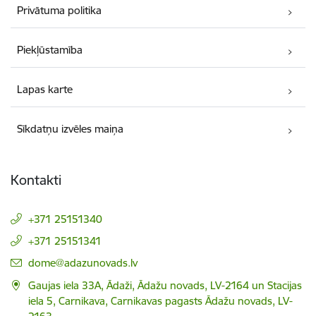
Privātuma politika
Piekļūstamība
Lapas karte
Sīkdatņu izvēles maiņa
Kontakti
+371 25151340
+371 25151341
E-pasts:
dome@adazunovads.lv
Gaujas iela 33A, Ādaži, Ādažu novads, LV-2164 un Stacijas
iela 5, Carnikava, Carnikavas pagasts Ādažu novads, LV-