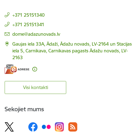
+371 25151340
+371 25151341
E-pasts:
dome@adazunovads.lv
Gaujas iela 33A, Ādaži, Ādažu novads, LV-2164 un Stacijas
iela 5, Carnikava, Carnikavas pagasts Ādažu novads, LV-
2163
Visi kontakti
Sekojiet mums