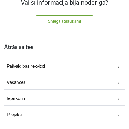
Vai šī informācija bija noderīga?
Sniegt atsauksmi
Kājene
Ātrās saites
Pašvaldības rekvizīti
Vakances
Iepirkumi
Projekti