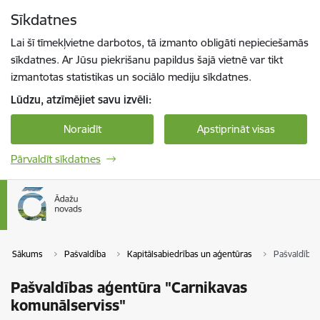
Pāriet uz lapas saturu
Sīkdatnes
Spied
lai meklētu
Enter
Lai šī tīmekļvietne darbotos, tā izmanto obligāti nepieciešamās
sīkdatnes. Ar Jūsu piekrišanu papildus šajā vietnē var tikt
izmantotas statistikas un sociālo mediju sīkdatnes.
Lūdzu, atzīmējiet savu izvēli:
Noraidīt
Apstiprināt visas
Pārvaldīt sīkdatnes
Sākums
Pašvaldība
Kapitālsabiedrības un aģentūras
Pašvaldības
Pašvaldības aģentūra "Carnikavas
komunālserviss"