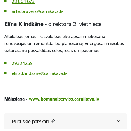
28 804 673
artis.bruvers@carnikava.lv
Elīna Klindžāne
- direktora 2. vietniece
Atbildības jomas: Pašvaldības ēku apsaimniekošana -
renovācijas un remontdarbu plānošana; Energosaimniecības
uzturēšanu pašvaldības ceļos, ielās un īpašumos.
29324259
elina.klindzane@carnikava.lv
Mājaslapa -
www.komunalserviss.carnikava.lv
Publiskie pārskati