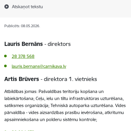
Atskaņot tekstu
Publicēts: 08.05.2026.
Lauris Bernāns
- direktors
28 378 568
lauris.bernans@carnikava.lv
Artis Brūvers
- direktora 1. vietnieks
Atbildības jomas: Pašvaldības teritoriju kopšana un
labiekārtošana; Ceļu, ielu un tiltu infrastruktūras uzturēšana,
satiksmes organizācija; Tehniskā autoparka uzturēšana. Vides
pārvaldība - vides aizsardzības prasību ievērošana, atkritumu
apsaimniekošana un polderu sistēmu kontrole;