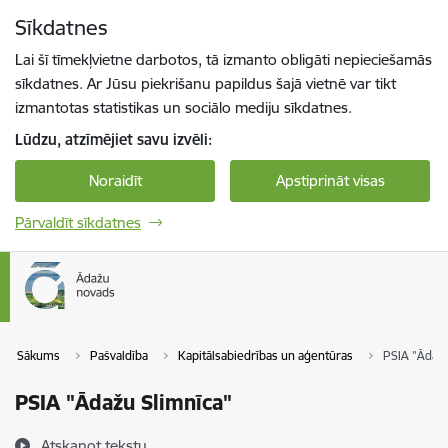
Pāriet uz lapas saturu
Sīkdatnes
Spied
lai meklētu
Enter
Lai šī tīmekļvietne darbotos, tā izmanto obligāti nepieciešamās
sīkdatnes. Ar Jūsu piekrišanu papildus šajā vietnē var tikt
izmantotas statistikas un sociālo mediju sīkdatnes.
Lūdzu, atzīmējiet savu izvēli:
Noraidīt
Apstiprināt visas
Pārvaldīt sīkdatnes
Sākums
Pašvaldība
Kapitālsabiedrības un aģentūras
PSIA "Ādažu
PSIA "Ādažu Slimnīca"
Atskaņot tekstu