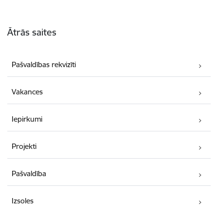
Kājene
Ātrās saites
Pašvaldības rekvizīti
Vakances
Iepirkumi
Projekti
Pašvaldība
Izsoles