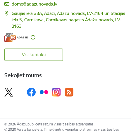
E-pasts:
dome@adazunovads.lv
Gaujas iela 33A, Ādaži, Ādažu novads, LV-2164 un Stacijas
iela 5, Carnikava, Carnikavas pagasts Ādažu novads, LV-
2163
Visi kontakti
Sekojiet mums
© 2026 Ādaži, publicētā satura visas tiesības aizsargātas.
© 2020 Valsts kanceleja, Tīmekļvietņu vienotās platformas visas tiesības