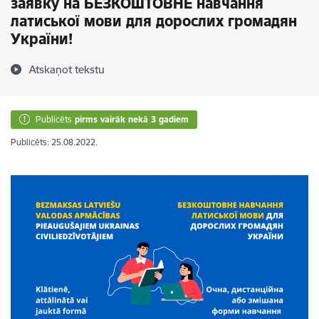
заявку на БЕЗКОШТОВНЕ навчання
латиської мови для дорослих громадян
України!
Atskaņot tekstu
Publicēts
pirms vairāk nekā 3 gadiem
Publicēts: 25.08.2022.