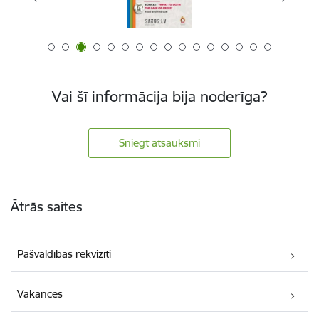
Vai šī informācija bija noderīga?
Sniegt atsauksmi
Kājene
Ātrās saites
Pašvaldības rekvizīti
Vakances