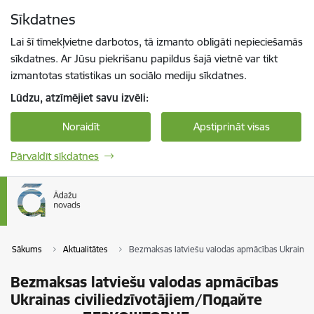
Pāriet uz lapas saturu
Sīkdatnes
Spied
lai meklētu
Enter
Lai šī tīmekļvietne darbotos, tā izmanto obligāti nepieciešamās
sīkdatnes. Ar Jūsu piekrišanu papildus šajā vietnē var tikt
izmantotas statistikas un sociālo mediju sīkdatnes.
Lūdzu, atzīmējiet savu izvēli:
Noraidīt
Apstiprināt visas
Pārvaldīt sīkdatnes
Sākums
Aktualitātes
Bezmaksas latviešu valodas apmācības Ukraina
Bezmaksas latviešu valodas apmācības
Ukrainas civiliedzīvotājiem/Подайте