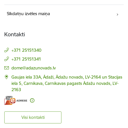
Sīkdatņu izvēles maiņa
Kontakti
+371 25151340
+371 25151341
E-pasts:
dome@adazunovads.lv
Gaujas iela 33A, Ādaži, Ādažu novads, LV-2164 un Stacijas
iela 5, Carnikava, Carnikavas pagasts Ādažu novads, LV-
2163
Visi kontakti