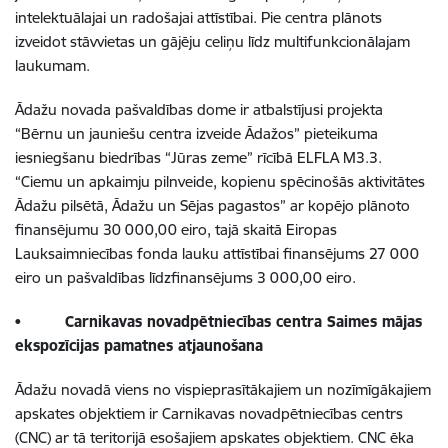
intelektuālajai un radošajai attīstībai.
Pie centra plānots
izveidot stāvvietas un gājēju celiņu līdz multifunkcionālajam
laukumam.
Ādažu novada pašvaldības dome ir atbalstījusi projekta
“Bērnu un jauniešu centra izveide Ādažos” pieteikuma
iesniegšanu biedrības “Jūras zeme” rīcībā ELFLA M3.3.
“Ciemu un apkaimju pilnveide, kopienu spēcinošās aktivitātes
Ādažu pilsētā, Ādažu un Sējas pagastos” ar kopējo plānoto
finansējumu 30 000,00 eiro, tajā skaitā Eiropas
Lauksaimniecības fonda lauku attīstībai finansējums 27 000
eiro un pašvaldības līdzfinansējums 3 000,00 eiro.
•
Carnikavas novadpētniecības centra Saimes mājas
ekspozīcijas pamatnes atjaunošana
Ādažu novadā viens no vispieprasītākajiem un nozīmīgākajiem
apskates objektiem ir Carnikavas novadpētniecības centrs
(CNC) ar tā teritorijā esošajiem apskates objektiem. CNC ēka