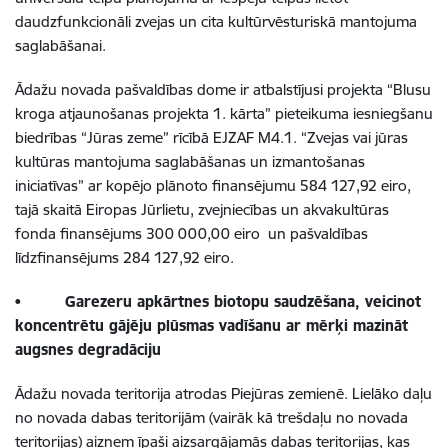
daudzfunkcionāli zvejas un cita kultūrvēsturiskā mantojuma
saglabāšanai.
Ādažu novada pašvaldības dome ir atbalstījusi projekta “Blusu
kroga atjaunošanas projekta 1. kārta” pieteikuma iesniegšanu
biedrības “Jūras zeme” rīcībā EJZAF M4.1. “Zvejas vai jūras
kultūras mantojuma saglabāšanas un izmantošanas
iniciatīvas” ar kopējo plānoto finansējumu 584 127,92 eiro,
tajā skaitā Eiropas Jūrlietu, zvejniecības un akvakultūras
fonda finansējums 300 000,00 eiro un pašvaldības
līdzfinansējums 284 127,92 eiro.
•
Garezeru apkārtnes biotopu saudzēšana, veicinot
koncentrētu gājēju plūsmas vadīšanu ar mērķi mazināt
augsnes degradāciju
Ādažu novada teritorija atrodas Piejūras zemienē. Lielāko daļu
no novada dabas teritorijām (vairāk kā trešdaļu no novada
teritorijas) aizņem īpaši aizsargājamās dabas teritorijas, kas