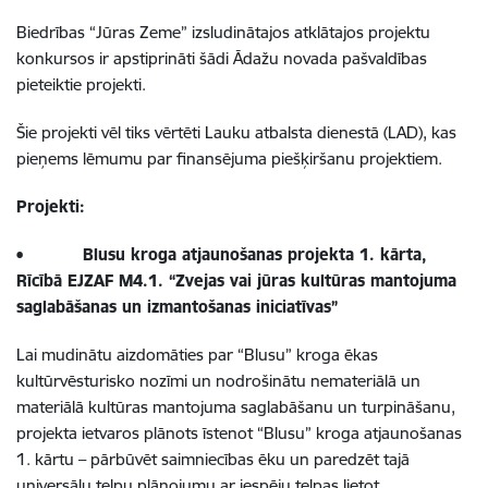
Biedrības “Jūras Zeme” izsludinātajos atklātajos projektu
konkursos ir apstiprināti šādi Ādažu novada pašvaldības
pieteiktie projekti.
Šie projekti vēl tiks vērtēti Lauku atbalsta dienestā (LAD), kas
pieņems lēmumu par finansējuma piešķiršanu projektiem.
Projekti:
• Blusu kroga atjaunošanas projekta 1. kārta,
Rīcībā EJZAF M4.1. “Zvejas vai jūras kultūras mantojuma
saglabāšanas un izmantošanas iniciatīvas”
Lai mudinātu aizdomāties par “Blusu” kroga ēkas
kultūrvēsturisko nozīmi un nodrošinātu nemateriālā un
materiālā kultūras mantojuma saglabāšanu un turpināšanu,
projekta ietvaros plānots īstenot “Blusu” kroga atjaunošanas
1. kārtu – pārbūvēt saimniecības ēku un paredzēt tajā
universālu telpu plānojumu ar iespēju telpas lietot