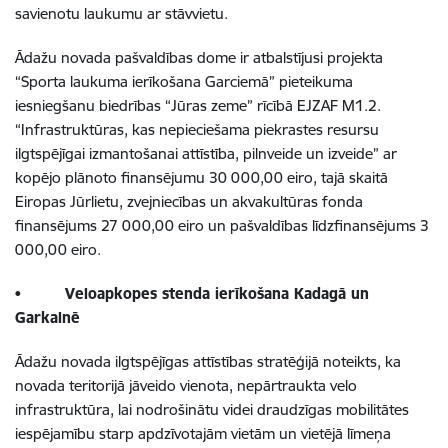
savienotu laukumu ar stāvvietu.
Ādažu novada pašvaldības dome ir atbalstījusi projekta
“Sporta laukuma ierīkošana Garciemā” pieteikuma
iesniegšanu biedrības “Jūras zeme” rīcībā EJZAF M1.2.
“Infrastruktūras, kas nepieciešama piekrastes resursu
ilgtspējīgai izmantošanai attīstība, pilnveide un izveide” ar
kopējo plānoto finansējumu 30 000,00 eiro, tajā skaitā
Eiropas Jūrlietu, zvejniecības un akvakultūras fonda
finansējums 27 000,00 eiro un pašvaldības līdzfinansējums 3
000,00 eiro.
•
Veloapkopes stenda ierīkošana Kadagā un
Garkalnē
Ādažu novada ilgtspējīgas attīstības stratēģijā noteikts, ka
novada teritorijā jāveido vienota, nepārtraukta velo
infrastruktūra, lai nodrošinātu videi draudzīgas mobilitātes
iespējamību starp apdzīvotajām vietām un vietējā līmeņa