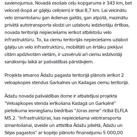
savienojumus. Novadā esošais ceļu kopgarums ir 343 km, bet
veloceļi (kopā ar gājēju celiņiem) ir tikai 8,7 km. Lai veicinātu
velo izmantošanu gan ikdienas gaitās, gan atpūtā, mazinātu
privātā autotransporta slodzi un uzlabotu iedzīvotāju ērtības,
novada teritorijā nepieciešams ierīkot atbilstošu velo
infrastruktūru. To, ka ciemu teritorijās nepieciešams uzlabot
gājēju un velo infrastruktūru, mobilitāti un ērtāku piekļuvi
citām apdzīvotām vietām, ir uzsvēruši arī ciemu iedzīvotāji
sanāksmju laikā ar pašvaldības pārstāvjiem.
Projekta ietvaros Ādažu pagasta teritorijā plānots ierīkot 2
veloapkopes stendus Garkalnes un Kadagas ciemu teritorijā.
Ādažu novada pašvaldības dome ir atbalstījusi projekta
“Veloapkopes stenda ierīkošana Kadagā un Garkalnē”
pieteikuma iesniegšanu biedrības “Jūras zeme” rīcībā ELFLA
M5.2. “Infrastruktūras, kas nepieciešama velotransporta
izmantošanai, izveide un attīstība Ādažu pilsētā, Ādažu un
Sējas pagastos” ar kopējo plānoto finansējumu 5 000,00