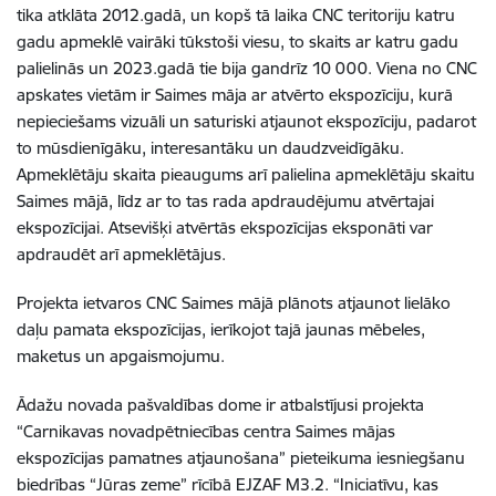
tika atklāta 2012.gadā, un kopš tā laika CNC teritoriju katru
gadu apmeklē vairāki tūkstoši viesu, to skaits ar katru gadu
palielinās un 2023.gadā tie bija gandrīz 10 000. Viena no CNC
apskates vietām ir Saimes māja ar atvērto ekspozīciju, kurā
nepieciešams vizuāli un saturiski atjaunot ekspozīciju, padarot
to mūsdienīgāku, interesantāku un daudzveidīgāku.
Apmeklētāju skaita pieaugums arī palielina apmeklētāju skaitu
Saimes mājā, līdz ar to tas rada apdraudējumu atvērtajai
ekspozīcijai. Atsevišķi atvērtās ekspozīcijas eksponāti var
apdraudēt arī apmeklētājus.
Projekta ietvaros CNC Saimes mājā plānots atjaunot lielāko
daļu pamata ekspozīcijas, ierīkojot tajā jaunas mēbeles,
maketus un apgaismojumu.
Ādažu novada pašvaldības dome ir atbalstījusi projekta
“Carnikavas novadpētniecības centra Saimes mājas
ekspozīcijas pamatnes atjaunošana” pieteikuma iesniegšanu
biedrības “Jūras zeme” rīcībā EJZAF M3.2. “Iniciatīvu, kas