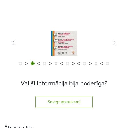
Vai šī informācija bija noderīga?
Sniegt atsauksmi
Kājene
Ātrās saites