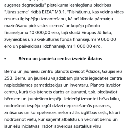
augsnes degradāciju” pieteikuma iesniegšanu biedrības
“Jūras zeme” rīcībā EJZAF M3.1. “Risinājumu, kas veicina vides
resursu ilgtspējīgu izmantošanu, kā arī klimata pārmaiņu
mazināšanu piekrastes ciemos” ar kopējo plānoto
finansējumu 10 000,00 eiro, tajā skaitā Eiropas Jūrlietu,
zvejniecības un akvakultūras fonda finansējums 9 000,00
eiro un pašvaldības līdzfinansējums 1 000,00 eiro.
•
Bērnu un jauniešu centra izveide Ādažos
Bērnu un jauniešu centru
plānots izveidot Ādažos, Gaujas ielā
25B.
Bērnu un jauniešu vajadzībām plānots iegādāties centrā
nepieciešamos pamatlīdzekļus un inventāru. Plānots izveidot
centru, kurā tiks īstenots darbs ar jaunatni, t.sk. piedāvājot
bērniem un jauniešiem iespēju lietderīgi izmantot brīvo laiku,
nodrošinot iespēju iegūt dzīvei nepieciešamās prasmes,
zināšanas un kompetences neformālās izglītības ceļā., kā arī
nodrošinot vietu, kur saņemt atbalstu un veicināt bērnu un
jauniešu iniciatīvas, radot labvēlīgus apstākļus viņu