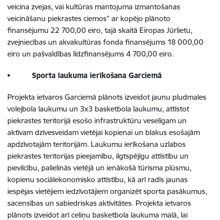
veicina zvejas, vai kultūras mantojuma izmantošanas
veicināšanu piekrastes ciemos” ar kopējo plānoto
finansējumu 22 700,00 eiro, tajā skaitā Eiropas Jūrlietu,
zvejniecības un akvakultūras fonda finansējums 18 000,00
eiro un pašvaldības līdzfinansējums 4 700,00 eiro.
•
Sporta laukuma ierīkošana Garciemā
Projekta ietvaros Garciemā plānots izveidot jaunu pludmales
volejbola laukumu un 3x3 basketbola laukumu, attīstot
piekrastes teritorijā esošo infrastruktūru veselīgam un
aktīvam dzīvesveidam vietējai kopienai un blakus esošajām
apdzīvotajām teritorijām. Laukumu ierīkošana uzlabos
piekrastes teritorijas pieejamību, ilgtspējīgu attīstību un
pievilcību, palielinās vietējā un ienākošā tūrisma plūsmu,
kopienu sociālekonomisko attīstību, kā arī radīs jaunas
iespējas vietējiem iedzīvotājiem organizēt sporta pasākumus,
sacensības un sabiedriskas aktivitātes.
Projekta ietvaros
p
lānots izveidot arī celiņu basketbola laukuma malā, lai