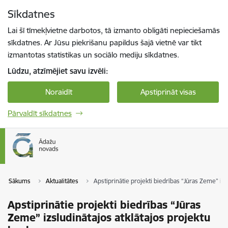
Pāriet uz lapas saturu
Sīkdatnes
Spied
lai meklētu
Enter
Lai šī tīmekļvietne darbotos, tā izmanto obligāti nepieciešamās
sīkdatnes. Ar Jūsu piekrišanu papildus šajā vietnē var tikt
izmantotas statistikas un sociālo mediju sīkdatnes.
Lūdzu, atzīmējiet savu izvēli:
Noraidīt
Apstiprināt visas
Pārvaldīt sīkdatnes
Sākums
Aktualitātes
Apstiprinātie projekti biedrības “Jūras Zeme” iz
Apstiprinātie projekti biedrības “Jūras
Zeme” izsludinātajos atklātajos projektu