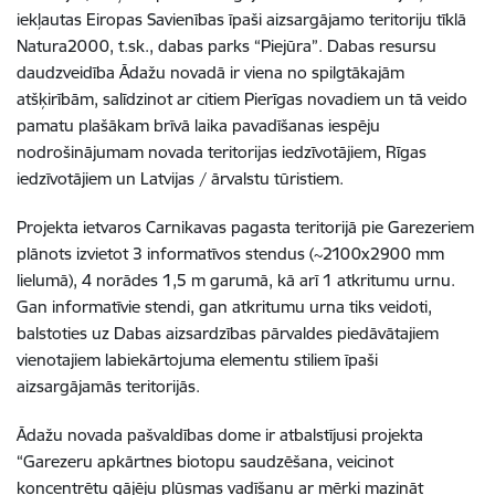
iekļautas Eiropas Savienības īpaši aizsargājamo teritoriju tīklā
Natura2000, t.sk., dabas parks “Piejūra”. Dabas resursu
daudzveidība Ādažu novadā ir viena no spilgtākajām
atšķirībām, salīdzinot ar citiem Pierīgas novadiem un tā veido
pamatu plašākam brīvā laika pavadīšanas iespēju
nodrošinājumam novada teritorijas iedzīvotājiem, Rīgas
iedzīvotājiem un Latvijas / ārvalstu tūristiem.
Projekta ietvaros Carnikavas pagasta teritorijā pie Garezeriem
plānots izvietot 3 informatīvos stendus (~2100x2900 mm
lielumā), 4 norādes 1,5 m garumā, kā arī 1 atkritumu urnu.
Gan informatīvie stendi, gan atkritumu urna tiks veidoti,
balstoties uz Dabas aizsardzības pārvaldes piedāvātajiem
vienotajiem labiekārtojuma elementu stiliem īpaši
aizsargājamās teritorijās.
Ādažu novada pašvaldības dome ir atbalstījusi projekta
“Garezeru apkārtnes biotopu saudzēšana, veicinot
koncentrētu gājēju plūsmas vadīšanu ar mērķi mazināt