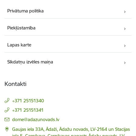
Privātuma politika
Piekļūstamība
Lapas karte
Sīkdatņu izvēles maiņa
Kontakti
+371 25151340
+371 25151341
E-pasts:
dome@adazunovads.lv
Gaujas iela 33A, Ādaži, Ādažu novads, LV-2164 un Stacijas
iela 5, Carnikava, Carnikavas pagasts Ādažu novads, LV-