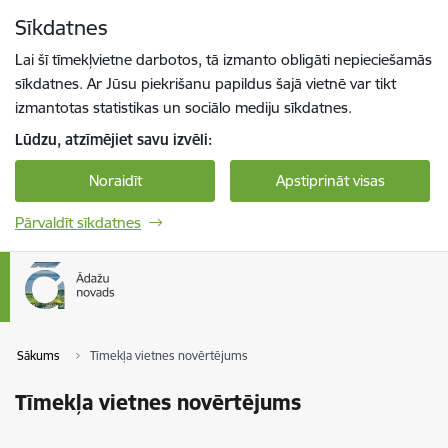
Pāriet uz lapas saturu
Sīkdatnes
Spied
lai meklētu
Enter
Lai šī tīmekļvietne darbotos, tā izmanto obligāti nepieciešamās
sīkdatnes. Ar Jūsu piekrišanu papildus šajā vietnē var tikt
izmantotas statistikas un sociālo mediju sīkdatnes.
Lūdzu, atzīmējiet savu izvēli:
Noraidīt
Apstiprināt visas
Pārvaldīt sīkdatnes
Sākums
Tīmekļa vietnes novērtējums
Tīmekļa vietnes novērtējums