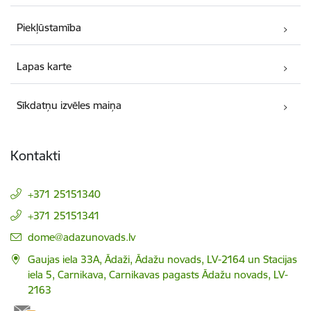
Piekļūstamība
Lapas karte
Sīkdatņu izvēles maiņa
Kontakti
+371 25151340
+371 25151341
E-pasts:
dome@adazunovads.lv
Gaujas iela 33A, Ādaži, Ādažu novads, LV-2164 un Stacijas
iela 5, Carnikava, Carnikavas pagasts Ādažu novads, LV-
2163