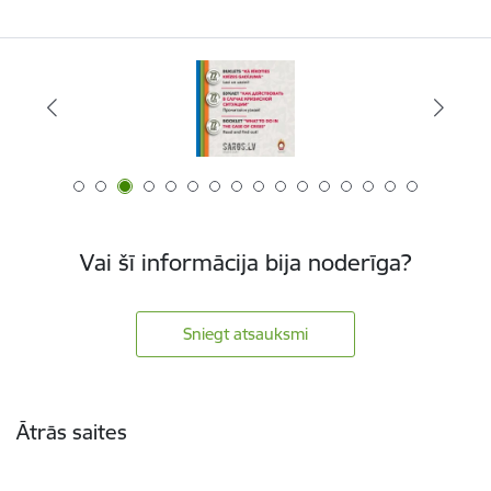
Vai šī informācija bija noderīga?
Sniegt atsauksmi
Kājene
Ātrās saites