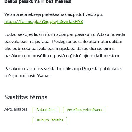
Dalība pasākumā ir bez maksas!
Vēlama iepriekšēja pieteikšanās aizpildot veidlapu:
https://forms.gle/YGgqkyhtSv6TaxHY8
Lūdzu sekojiet līdzi informācijai par pasākumu Ādažu novada
pašvaldības mājas lapā. Pieslēgšanās saite attālinātai dalībai
tiks publicēta pašvaldības mājaslapā dažas dienas pirms
pasākuma un nosūtīta e-pastā reģistrētajiem dalībniekiem.
Pasākuma laikā tiks veikta fotofiksācija Projekta publicitātes
mērķu nodrošināšanai.
Saistītas tēmas
Aktualitātes:
Aktualitātes
Veselības veicināšana
Jaunumi izglītībā