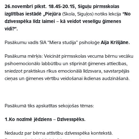
26.novembrī plkst. 18.45-20.15, Siguļu pirmsskolas
izglītības iestādē „Piejūra
(Skola, Siguļos) notiks lekcija
“No
dzīvesspēka līdz laimei – kā veidot v
eselīgu ģimenes
vidi?”.
Pasākumu vadīs SIA “Miera studija” psiholoģe
Aija Krišjāne.
Pasākuma mērķis: Veicināt pirmsskolas vecuma bērnu vecāku
psihoemocionālo labbūtību un stiprināt ģimenes attiecības,
sniedzot praktiskus rīkus emocionālā līdzsvara, savstarpējās
cieņas un ģimenes vērtību veidošanai ikdienas audzināšanā.
Pasākumā tiks apskatītas sekojošas tēmas:
1.Ko nozīmē jēdziens – Dzīvesspēks.
Nedaudz par bērna attīstību dzīvesspēka kontekstā.