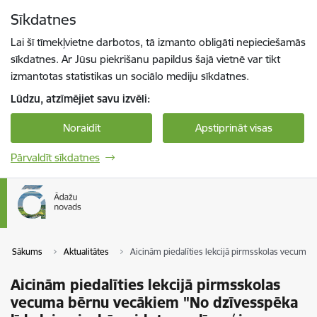
Pāriet uz lapas saturu
Sīkdatnes
Spied
lai meklētu
Enter
Lai šī tīmekļvietne darbotos, tā izmanto obligāti nepieciešamās
sīkdatnes. Ar Jūsu piekrišanu papildus šajā vietnē var tikt
izmantotas statistikas un sociālo mediju sīkdatnes.
Lūdzu, atzīmējiet savu izvēli:
Noraidīt
Apstiprināt visas
Pārvaldīt sīkdatnes
Sākums
Aktualitātes
Aicinām piedalīties lekcijā pirmsskolas vecuma 
Aicinām piedalīties lekcijā pirmsskolas
vecuma bērnu vecākiem "No dzīvesspēka