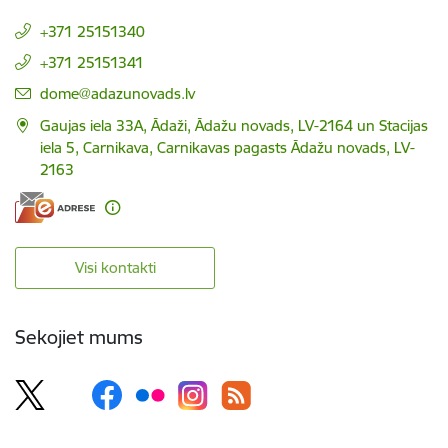
+371 25151340
+371 25151341
E-pasts:
dome@adazunovads.lv
Gaujas iela 33A, Ādaži, Ādažu novads, LV-2164 un Stacijas
iela 5, Carnikava, Carnikavas pagasts Ādažu novads, LV-
2163
Visi kontakti
Sekojiet mums