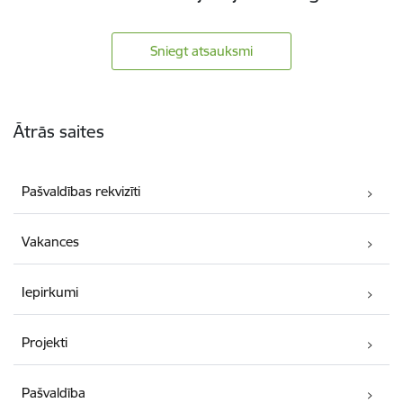
Sniegt atsauksmi
Kājene
Ātrās saites
Pašvaldības rekvizīti
Vakances
Iepirkumi
Projekti
Pašvaldība