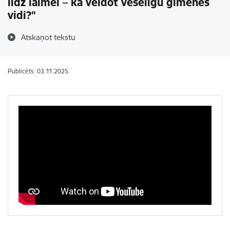
līdz laimei – kā veidot veselīgu ģimenes
vidi?"
Atskaņot tekstu
Publicēts: 03.11.2025.