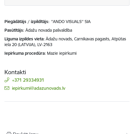
Piegādātājs / izpildītājs:
''ANDO VISUALS'' SIA
Pasūtītājs
Ādažu novada pašvaldība
Līguma izpildes vieta
Ādažu novads, Carnikavas pagasts, Atpūtas
iela 20 (LATVIJA), LV-2163
Iepirkuma procedūra
Mazie iepirkumi
Kontakti
+371 29334931
E-pasts:
iepirkumi@adazunovads.lv