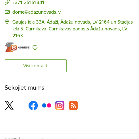
+371 25151341
E-pasts:
dome@adazunovads.lv
Gaujas iela 33A, Ādaži, Ādažu novads, LV-2164 un Stacijas
iela 5, Carnikava, Carnikavas pagasts Ādažu novads, LV-
2163
Visi kontakti
Sekojiet mums