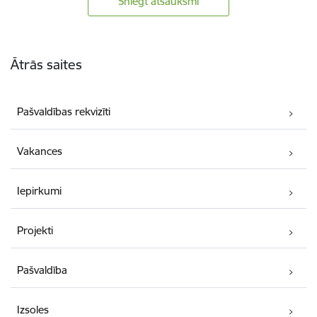
Sniegt atsauksmi
Kājene
Ātrās saites
Pašvaldības rekvizīti
Vakances
Iepirkumi
Projekti
Pašvaldība
Izsoles