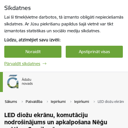
Pāriet uz lapas saturu
Sīkdatnes
Spied
lai meklētu
Enter
Lai šī tīmekļvietne darbotos, tā izmanto obligāti nepieciešamās
sīkdatnes. Ar Jūsu piekrišanu papildus šajā vietnē var tikt
izmantotas statistikas un sociālo mediju sīkdatnes.
Lūdzu, atzīmējiet savu izvēli:
Noraidīt
Apstiprināt visas
Pārvaldīt sīkdatnes
Sākums
Pašvaldība
Iepirkumi
Iepirkumi
LED diožu ekrānu, 
LED diožu ekrānu, komutāciju
nodrošinājums un apkalpošana Nēģu