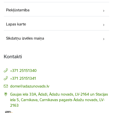
Piekļūstamība
Lapas karte
Sīkdatņu izvēles maiņa
Kontakti
+371 25151340
+371 25151341
E-pasts:
dome@adazunovads.lv
Gaujas iela 33A, Ādaži, Ādažu novads, LV-2164 un Stacijas
iela 5, Carnikava, Carnikavas pagasts Ādažu novads, LV-
2163