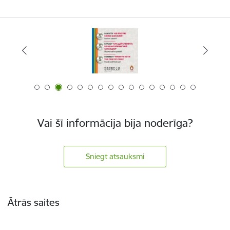
Vai šī informācija bija noderīga?
Sniegt atsauksmi
Kājene
Ātrās saites