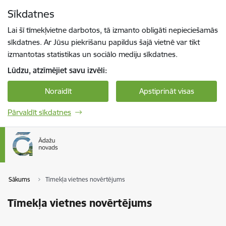
Pāriet uz lapas saturu
Sīkdatnes
Spied
lai meklētu
Enter
Lai šī tīmekļvietne darbotos, tā izmanto obligāti nepieciešamās
sīkdatnes. Ar Jūsu piekrišanu papildus šajā vietnē var tikt
izmantotas statistikas un sociālo mediju sīkdatnes.
Lūdzu, atzīmējiet savu izvēli:
Noraidīt
Apstiprināt visas
Pārvaldīt sīkdatnes
Sākums
Tīmekļa vietnes novērtējums
Tīmekļa vietnes novērtējums