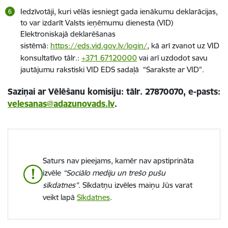
Iedzīvotāji, kuri vēlās iesniegt gada ienākumu deklarācijas,
to var izdarīt Valsts ieņēmumu dienesta (VID)
Elektroniskajā deklarēšanas
sistēmā:
https://eds.vid.gov.lv/login/
, kā arī zvanot uz VID
konsultatīvo tālr.:
+371 67120000
vai arī uzdodot savu
jautājumu rakstiski VID EDS sadaļā “Sarakste ar VID”.
Saziņai ar Vēlēšanu komisiju: tālr. 27870070, e-pasts:
velesanas@adazunovads.lv
.
Saturs nav pieejams, kamēr nav apstiprināta
izvēle
“Sociālo mediju un trešo pušu
sīkdatnes”
. Sīkdatņu izvēles maiņu Jūs varat
veikt lapā
Sīkdatnes
.