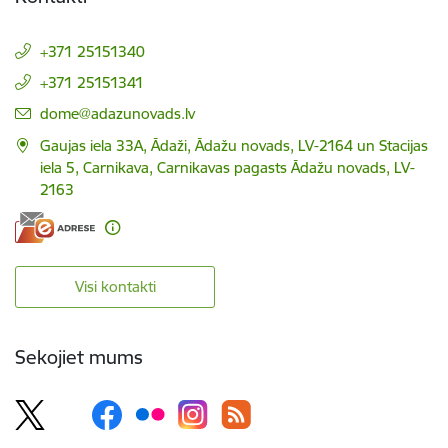
+371 25151340
+371 25151341
E-pasts:
dome@adazunovads.lv
Gaujas iela 33A, Ādaži, Ādažu novads, LV-2164 un Stacijas
iela 5, Carnikava, Carnikavas pagasts Ādažu novads, LV-
2163
Visi kontakti
Sekojiet mums