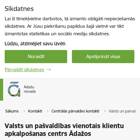
Pāriet uz lapas saturu
Sīkdatnes
Spied
lai meklētu
Enter
Lai šī tīmekļvietne darbotos, tā izmanto obligāti nepieciešamās
sīkdatnes. Ar Jūsu piekrišanu papildus šajā vietnē var tikt
izmantotas statistikas un sociālo mediju sīkdatnes.
Lūdzu, atzīmējiet savu izvēli:
Noraidīt
Apstiprināt visas
Pārvaldīt sīkdatnes
Sākums
Kontakti
Centrālās pārvaldes kontakti
Valsts un pašvaldī
Valsts un pašvaldības vienotais klientu
apkalpošanas centrs Ādažos