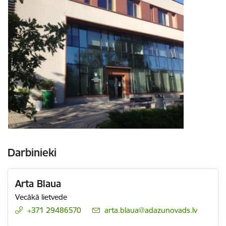
Darbinieki
Arta Blaua
Vecākā lietvede
+371 29486570
E-pasts:
arta.blaua@adazunovads.lv