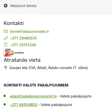
Atskaņot tekstu
Kontakti
E-pasts:
dome@adazunovads.lv
+371 29486570
+371 25151340
Atrašanās vieta
Gaujas iela 33A, Ādaži, Ādažu novads (1. stāvs)
KONTAKTI VALSTS PAKALPOJUMIEM
adazi@pakalpojumucentri.lv
- Valsts pakalpojumi
+371 66954800
- Valsts pakalpojumi