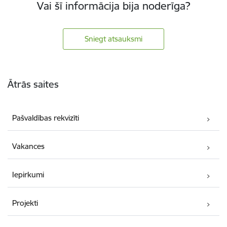
Vai šī informācija bija noderīga?
Sniegt atsauksmi
Kājene
Ātrās saites
Pašvaldības rekvizīti
Vakances
Iepirkumi
Projekti