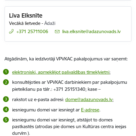
Līva Elksnīte
Vecākā lietvede
-
Ādaži
+371 25711006
E-pasts:
liva.elksnite@adazunovads.lv
Atgādinām, ka iedzīvotāji VPVKAC pakalpojumus var saņemt:
elektroniski, apmeklējot pašvaldības tīmekļvietni
;
konsultējoties ar VPVKAC darbiniekiem par pakalpojumu
pieteikšanu pa tālr.: +371
25151340
; kase –
rakstot uz e-pasta adresi:
dome@adazunovads.lv
;
iesniegumu domei var iesniegt ar
E-adrese
.
iesniegumu domei var iesniegt, atstājot to domes
pastkastēs (atrodas pie domes un Kultūras centra ieejas
durvīm ).