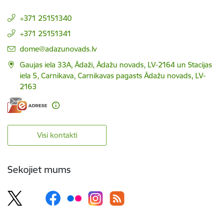
+371 25151340
+371 25151341
E-pasts:
dome@adazunovads.lv
Gaujas iela 33A, Ādaži, Ādažu novads, LV-2164 un Stacijas
iela 5, Carnikava, Carnikavas pagasts Ādažu novads, LV-
2163
Visi kontakti
Sekojiet mums