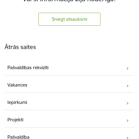
Sniegt atsauksmi
Kājene
Ātrās saites
Pašvaldības rekvizīti
Vakances
Iepirkumi
Projekti
Pašvaldība