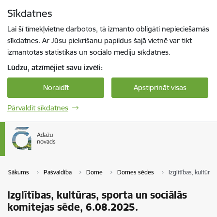
Pāriet uz lapas saturu
Sīkdatnes
Spied
lai meklētu
Enter
Lai šī tīmekļvietne darbotos, tā izmanto obligāti nepieciešamās
sīkdatnes. Ar Jūsu piekrišanu papildus šajā vietnē var tikt
izmantotas statistikas un sociālo mediju sīkdatnes.
Lūdzu, atzīmējiet savu izvēli:
Noraidīt
Apstiprināt visas
Pārvaldīt sīkdatnes
Sākums
Pašvaldība
Dome
Domes sēdes
Izglītības, kultūra
Izglītības, kultūras, sporta un sociālās
komitejas sēde, 6.08.2025.