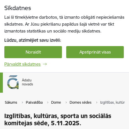
Pāriet uz lapas saturu
Sīkdatnes
Spied
lai meklētu
Enter
Lai šī tīmekļvietne darbotos, tā izmanto obligāti nepieciešamās
sīkdatnes. Ar Jūsu piekrišanu papildus šajā vietnē var tikt
izmantotas statistikas un sociālo mediju sīkdatnes.
Lūdzu, atzīmējiet savu izvēli:
Noraidīt
Apstiprināt visas
Pārvaldīt sīkdatnes
Sākums
Pašvaldība
Dome
Domes sēdes
Izglītības, kultūra
Izglītības, kultūras, sporta un sociālās
komitejas sēde, 5.11.2025.