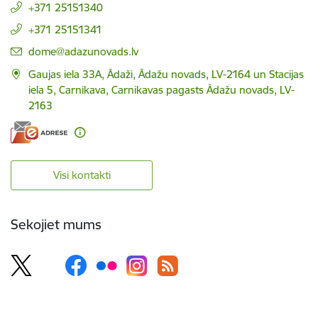
+371 25151340
+371 25151341
E-pasts:
dome@adazunovads.lv
Gaujas iela 33A, Ādaži, Ādažu novads, LV-2164 un Stacijas
iela 5, Carnikava, Carnikavas pagasts Ādažu novads, LV-
2163
Visi kontakti
Sekojiet mums