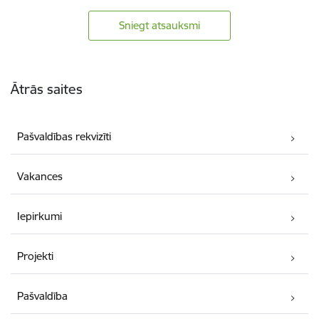
Sniegt atsauksmi
Kājene
Ātrās saites
Pašvaldības rekvizīti
Vakances
Iepirkumi
Projekti
Pašvaldība