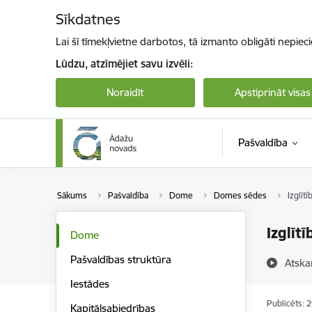
Pāriet uz lapas saturu
Sīkdatnes
Lai šī tīmekļvietne darbotos, tā izmanto obligāti nepiec
Lūdzu, atzīmējiet savu izvēli:
Noraidīt
Apstiprināt visas
Pašvaldība
Sākums
Pašvaldība
Dome
Domes sēdes
Izglīt
Izglīt
Dome
Pašvaldības struktūra
Atska
Iestādes
Publicēts: 
Kapitālsabiedrības