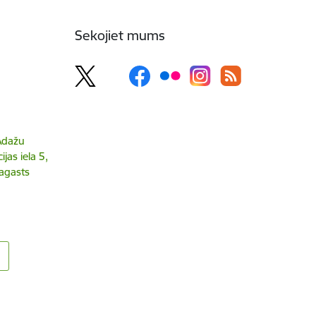
Sekojiet mums
 Ādažu
jas iela 5,
agasts