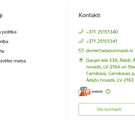
i
Kontakti
 politika
+371 25151340
+371 25151341
mība
E-pasts:
dome@adazunovads.lv
te
Gaujas iela 33A, Ādaži,
izvēles maiņa
novads, LV-2164 un Staci
Carnikava, Carnikavas p
Ādažu novads, LV-2163
Visi kontakti