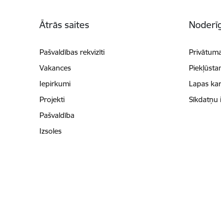
Kājene
Ātrās saites
Noderīg
Pašvaldības rekvizīti
Privātuma
Vakances
Piekļūsta
Iepirkumi
Lapas kar
Projekti
Sīkdatņu 
Pašvaldība
Izsoles