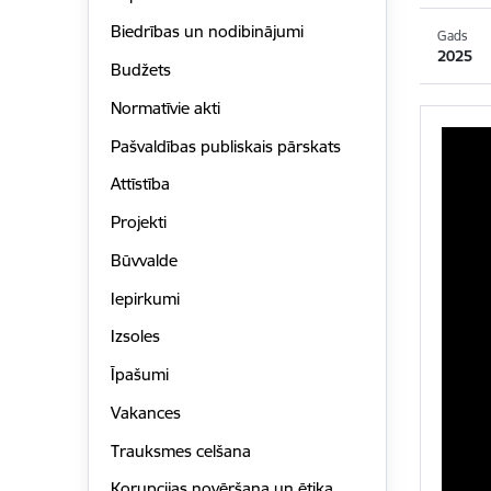
Biedrības un nodibinājumi
Gads
2025
Budžets
Normatīvie akti
Pašvaldības publiskais pārskats
Attīstība
Projekti
Būvvalde
Iepirkumi
Izsoles
Īpašumi
Vakances
Trauksmes celšana
Korupcijas novēršana un ētika