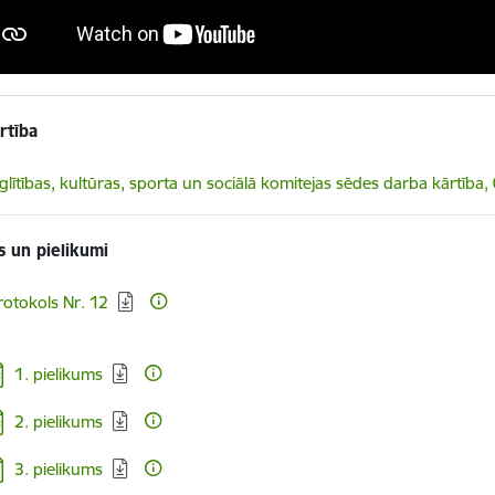
rtība
elādēt:
zglītības, kultūras, sporta un sociālā komitejas sēdes darba kārtība
s un pielikumi
elādēt:
rotokols Nr. 12
jupielādēt:
1. pielikums
jupielādēt:
2. pielikums
jupielādēt:
3. pielikums