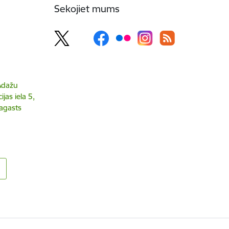
Sekojiet mums
 Ādažu
jas iela 5,
agasts