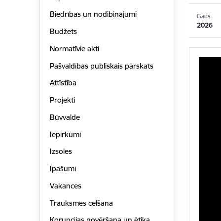
Biedrības un nodibinājumi
Gads
2026
Budžets
Normatīvie akti
Pašvaldības publiskais pārskats
Attīstība
Projekti
Būvvalde
Iepirkumi
Izsoles
Īpašumi
Vakances
Trauksmes celšana
Korupcijas novēršana un ētika