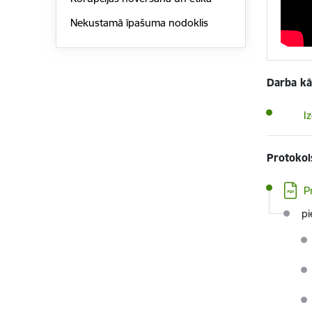
Nekustamā īpašuma nodoklis
Darba kā
Lejupi
I
Protokol
Lejupi
P
pi