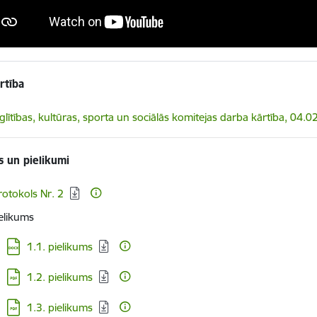
rtība
elādēt:
zglītības, kultūras, sporta un sociālās komitejas darba kārtība, 04.
s un pielikumi
elādēt:
rotokols Nr. 2
elikums
Lejupielādēt:
1.1. pielikums
Lejupielādēt:
1.2. pielikums
Lejupielādēt:
1.3. pielikums