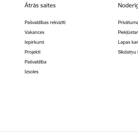
Ātrās saites
Noderīg
Pašvaldības rekvizīti
Privātuma
Vakances
Piekļūsta
Iepirkumi
Lapas kar
Projekti
Sīkdatņu 
Pašvaldība
Izsoles