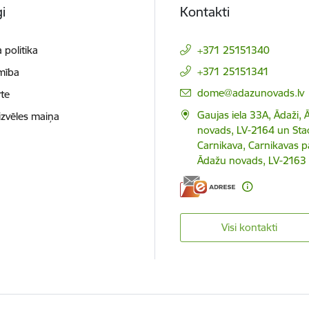
i
Kontakti
 politika
+371 25151340
+371 25151341
mība
E-pasts:
dome@adazunovads.lv
te
Gaujas iela 33A, Ādaži,
izvēles maiņa
novads, LV-2164 un Staci
Carnikava, Carnikavas p
Ādažu novads, LV-2163
Visi kontakti