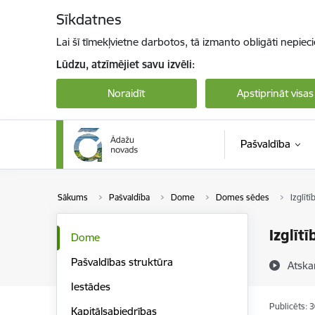
Pāriet uz lapas saturu
Sīkdatnes
Lai šī tīmekļvietne darbotos, tā izmanto obligāti nepiec
Lūdzu, atzīmējiet savu izvēli:
Noraidīt
Apstiprināt visas
Pašvaldība
Sākums
Pašvaldība
Dome
Domes sēdes
Izglīt
Izglīt
Dome
Pašvaldības struktūra
Atska
Iestādes
Publicēts: 
Kapitālsabiedrības