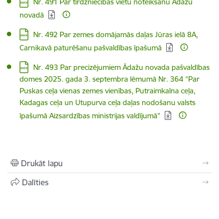
Lejupielādēt:
Nr. 491 Par tirdzniecības vietu noteikšanu Ādažu
novadā
Lejupielādēt:
Nr. 492 Par zemes domājamās daļas Jūras ielā 8A,
Carnikavā paturēšanu pašvaldības īpašumā
Lejupielādēt:
Nr. 493 Par precizējumiem Ādažu novada pašvaldības
domes 2025. gada 3. septembra lēmumā Nr. 364 “Par
Puskas ceļa vienas zemes vienības, Putraimkalna ceļa,
Kadagas ceļa un Utupurva ceļa daļas nodošanu valsts
īpašumā Aizsardzības ministrijas valdījumā”
Drukāt lapu
Dalīties