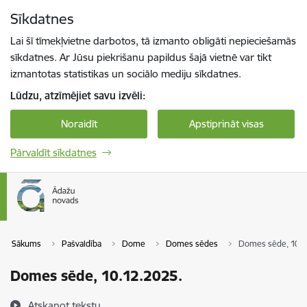
Pāriet uz lapas saturu
Sīkdatnes
Spied
lai meklētu
Enter
Lai šī tīmekļvietne darbotos, tā izmanto obligāti nepieciešamās
sīkdatnes. Ar Jūsu piekrišanu papildus šajā vietnē var tikt
izmantotas statistikas un sociālo mediju sīkdatnes.
Lūdzu, atzīmējiet savu izvēli:
Noraidīt
Apstiprināt visas
Pārvaldīt sīkdatnes
Sākums
Pašvaldība
Dome
Domes sēdes
Domes sēde, 10.1
Domes sēde, 10.12.2025.
Atskaņot tekstu