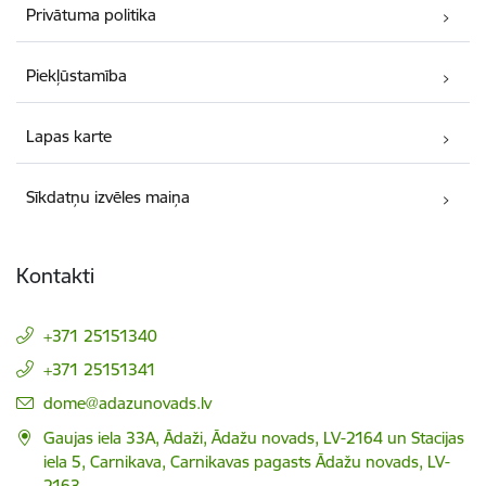
Privātuma politika
Piekļūstamība
Lapas karte
Sīkdatņu izvēles maiņa
Kontakti
+371 25151340
+371 25151341
E-pasts:
dome@adazunovads.lv
Gaujas iela 33A, Ādaži, Ādažu novads, LV-2164 un Stacijas
iela 5, Carnikava, Carnikavas pagasts Ādažu novads, LV-
2163