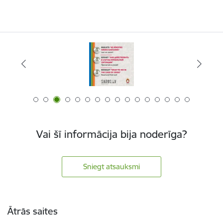
Vai šī informācija bija noderīga?
Sniegt atsauksmi
Kājene
Ātrās saites