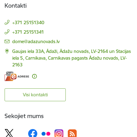
Kontakti
+371 25151340
+371 25151341
E-pasts:
dome@adazunovads.lv
Gaujas iela 33A, Ādaži, Ādažu novads, LV-2164 un Stacijas
iela 5, Carnikava, Carnikavas pagasts Ādažu novads, LV-
2163
Visi kontakti
Sekojiet mums