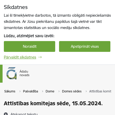
Pāriet uz lapas saturu
Sīkdatnes
Spied
lai meklētu
Enter
Lai šī tīmekļvietne darbotos, tā izmanto obligāti nepieciešamās
sīkdatnes. Ar Jūsu piekrišanu papildus šajā vietnē var tikt
izmantotas statistikas un sociālo mediju sīkdatnes.
Lūdzu, atzīmējiet savu izvēli:
Noraidīt
Apstiprināt visas
Pārvaldīt sīkdatnes
Sākums
Pašvaldība
Dome
Domes sēdes
Attīstības komitej
Attīstības komitejas sēde, 15.05.2024.
Atskaņot tekstu