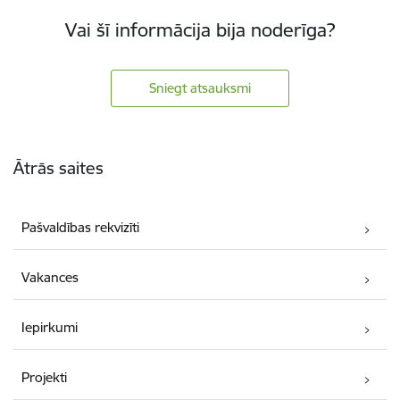
Vai šī informācija bija noderīga?
Sniegt atsauksmi
Kājene
Ātrās saites
Pašvaldības rekvizīti
Vakances
Iepirkumi
Projekti