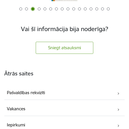
Vai šī informācija bija noderīga?
Sniegt atsauksmi
Kājene
Ātrās saites
Pašvaldības rekvizīti
Vakances
Iepirkumi