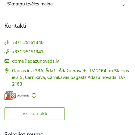
Sīkdatņu izvēles maiņa
Kontakti
+371 25151340
+371 25151341
E-pasts:
dome@adazunovads.lv
Gaujas iela 33A, Ādaži, Ādažu novads, LV-2164 un Stacijas
iela 5, Carnikava, Carnikavas pagasts Ādažu novads, LV-
2163
Visi kontakti
Sekojiet mums