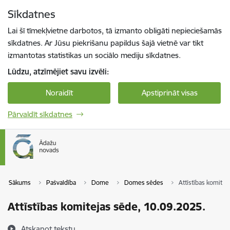
Pāriet uz lapas saturu
Sīkdatnes
Spied
lai meklētu
Enter
Lai šī tīmekļvietne darbotos, tā izmanto obligāti nepieciešamās
sīkdatnes. Ar Jūsu piekrišanu papildus šajā vietnē var tikt
izmantotas statistikas un sociālo mediju sīkdatnes.
Lūdzu, atzīmējiet savu izvēli:
Noraidīt
Apstiprināt visas
Pārvaldīt sīkdatnes
Sākums
Pašvaldība
Dome
Domes sēdes
Attīstības komitej
Attīstības komitejas sēde, 10.09.2025.
Atskaņot tekstu