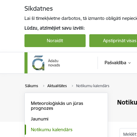
Pāriet uz lapas saturu
Sīkdatnes
Lai šī tīmekļvietne darbotos, tā izmanto obligāti nepiec
Lūdzu, atzīmējiet savu izvēli:
Noraidīt
Apstiprināt visas
Pašvaldība
Sākums
Aktualitātes
Notikumu kalendārs
Notik
Meteoroloģiskās un jūras
prognozes
Jaunumi
Notikumu kalendārs
Meklēt