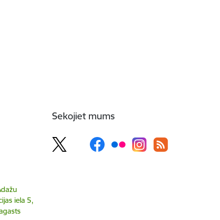
Sekojiet mums
 Ādažu
jas iela 5,
agasts