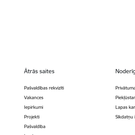
Kājene
Ātrās saites
Noderīg
Pašvaldības rekvizīti
Privātuma
Vakances
Piekļūsta
Iepirkumi
Lapas kar
Projekti
Sīkdatņu 
Pašvaldība