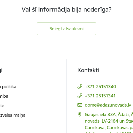
Vai šī informācija bija noderīga?
Sniegt atsauksmi
i
Kontakti
 politika
+371 25151340
+371 25151341
mība
E-pasts:
dome@adazunovads.lv
te
Gaujas iela 33A, Ādaži,
izvēles maiņa
novads, LV-2164 un Staci
Carnikava, Carnikavas p