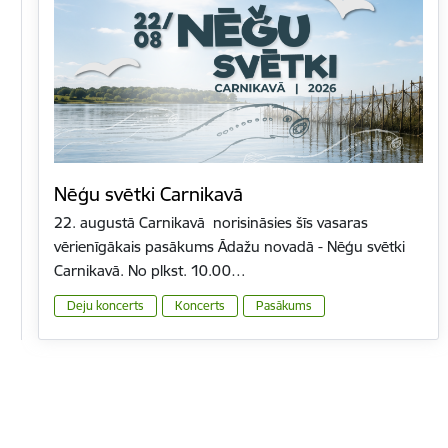
Nēģu svētki Carnikavā
22. augustā Carnikavā norisināsies šīs vasaras
vērienīgākais pasākums Ādažu novadā - Nēģu svētki
Carnikavā. No plkst. 10.00…
Deju koncerts
Koncerts
Pasākums