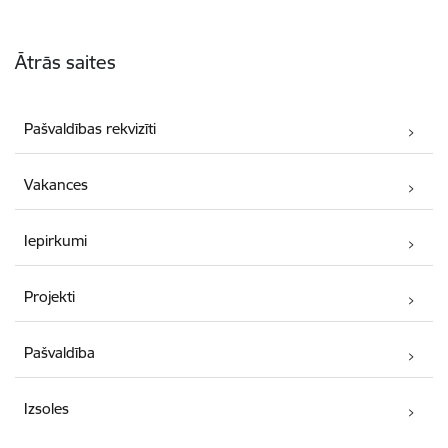
Kājene
Ātrās saites
Pašvaldības rekvizīti
Vakances
Iepirkumi
Projekti
Pašvaldība
Izsoles