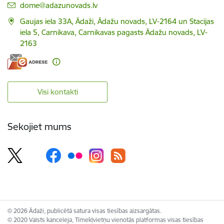
E-pasts:
dome@adazunovads.lv
Gaujas iela 33A, Ādaži, Ādažu novads, LV-2164 un Stacijas
iela 5, Carnikava, Carnikavas pagasts Ādažu novads, LV-
2163
Visi kontakti
Sekojiet mums
© 2026 Ādaži, publicētā satura visas tiesības aizsargātas.
© 2020 Valsts kanceleja, Tīmekļvietņu vienotās platformas visas tiesības