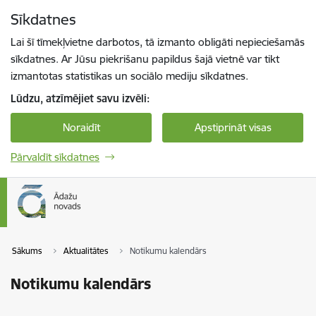
Pāriet uz lapas saturu
Sīkdatnes
Spied
lai meklētu
Enter
Lai šī tīmekļvietne darbotos, tā izmanto obligāti nepieciešamās
sīkdatnes. Ar Jūsu piekrišanu papildus šajā vietnē var tikt
izmantotas statistikas un sociālo mediju sīkdatnes.
Lūdzu, atzīmējiet savu izvēli:
Noraidīt
Apstiprināt visas
Pārvaldīt sīkdatnes
Sākums
Aktualitātes
Notikumu kalendārs
Notikumu kalendārs