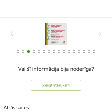
Vai šī informācija bija noderīga?
Sniegt atsauksmi
Kājene
Ātrās saites