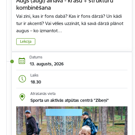
Augs (augi) ainavā - krāsu + struktūru
kombinēšana
Vai zini, kas ir fons dabā? Kas ir fons dārzā? Un kādi
tur ir akcenti? Vai vēlies uzzināt, kā savā dārzā plānot
augus – ko izmantot…
Lekcija
Datums
13. augusts, 2026
Laiks
18.30
Atrašanās vieta
Sporta un aktīvās atpūtas centrā "Zibeņi"