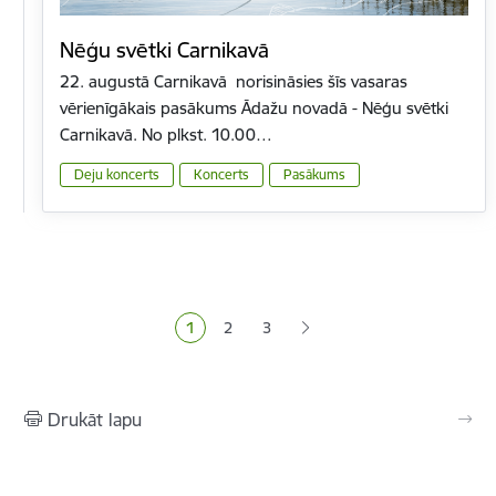
Nēģu svētki Carnikavā
22. augustā Carnikavā norisināsies šīs vasaras
vērienīgākais pasākums Ādažu novadā - Nēģu svētki
Carnikavā. No plkst. 10.00…
Deju koncerts
Koncerts
Pasākums
Lapošana
1
2
3
Pašreizējā lapa
Lapa
Lapa
Drukāt lapu