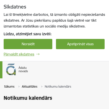
Pāriet uz lapas saturu
Sīkdatnes
Spied
lai meklētu
Enter
Lai šī tīmekļvietne darbotos, tā izmanto obligāti nepieciešamās
sīkdatnes. Ar Jūsu piekrišanu papildus šajā vietnē var tikt
izmantotas statistikas un sociālo mediju sīkdatnes.
Lūdzu, atzīmējiet savu izvēli:
Noraidīt
Apstiprināt visas
Pārvaldīt sīkdatnes
Sākums
Aktualitātes
Notikumu kalendārs
Notikumu kalendārs