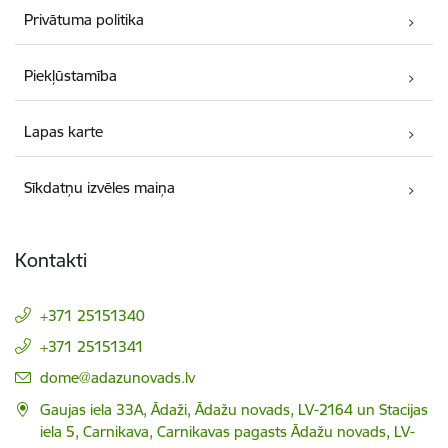
Privātuma politika
Piekļūstamība
Lapas karte
Sīkdatņu izvēles maiņa
Kontakti
+371 25151340
+371 25151341
E-pasts:
dome@adazunovads.lv
Gaujas iela 33A, Ādaži, Ādažu novads, LV-2164 un Stacijas
iela 5, Carnikava, Carnikavas pagasts Ādažu novads, LV-