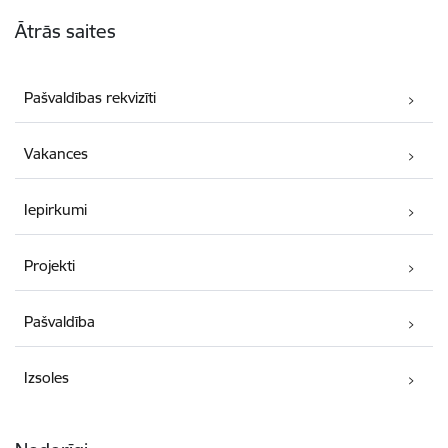
Kājene
Ātrās saites
Pašvaldības rekvizīti
Vakances
Iepirkumi
Projekti
Pašvaldība
Izsoles