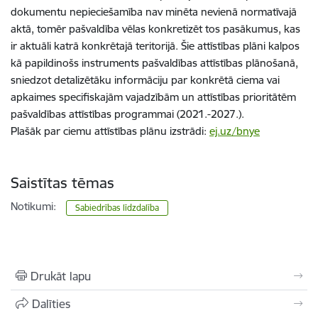
dokumentu nepieciešamība nav minēta nevienā normatīvajā
aktā, tomēr pašvaldība vēlas konkretizēt tos pasākumus, kas
ir aktuāli katrā konkrētajā teritorijā. Šie attīstības plāni kalpos
kā papildinošs instruments pašvaldības attīstības plānošanā,
sniedzot detalizētāku informāciju par konkrētā ciema vai
apkaimes specifiskajām vajadzībām un attīstības prioritātēm
pašvaldības attīstības programmai (2021.-2027.).
Plašāk par ciemu attīstības plānu izstrādi:
ej.uz/bnye
Saistītas tēmas
Notikumi:
Sabiedrības līdzdalība
Drukāt lapu
Dalīties