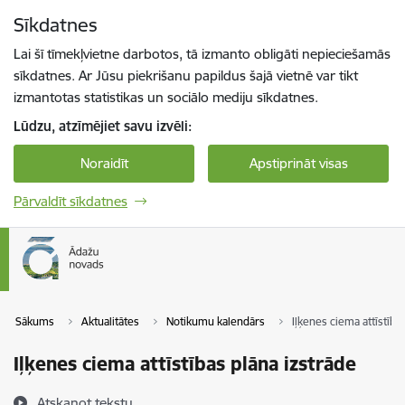
Pāriet uz lapas saturu
Sīkdatnes
Spied
lai meklētu
Enter
Lai šī tīmekļvietne darbotos, tā izmanto obligāti nepieciešamās
sīkdatnes. Ar Jūsu piekrišanu papildus šajā vietnē var tikt
izmantotas statistikas un sociālo mediju sīkdatnes.
Lūdzu, atzīmējiet savu izvēli:
Noraidīt
Apstiprināt visas
Pārvaldīt sīkdatnes
Sākums
Aktualitātes
Notikumu kalendārs
Iļķenes ciema attīstība
Iļķenes ciema attīstības plāna izstrāde
Atskaņot tekstu