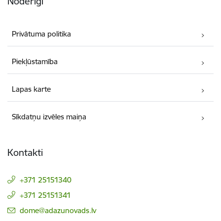
Noderīgi
Privātuma politika
Piekļūstamība
Lapas karte
Sīkdatņu izvēles maiņa
Kontakti
+371 25151340
+371 25151341
E-pasts:
dome@adazunovads.lv