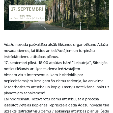
Ādažu novada pašvaldība atsāk tikšanos organizēšanu Ādažu
novada ciemos, lai tiktos ar iedzīvotājiem un turpinātu
izstrādāt ciemu attīstības plānus.
17. septembrī plkst. 18.00 atpūtas bāzē "Leiputrija", Stirniņās,
notiks tikšanās ar Iļķenes ciema iedzīvotājiem.
Aicinām visus interesentus, kam ir viedoklis par
nepieciešamajām izmaiņām šo ciemu teritorijā, kā arī vēlme
līdzdarboties to attīstībā un kopīgu mērķu noteikšanā, nākt uz
plānotajām sanāksmēm!
Lai nodrošinātu līdzsvarotu ciemu attīstību, šajā procesā
iesaistot vietējās kopienas, iepriekšējā gadā Ādažu novadā tika
uzsākts izstrādāt visu ciemu / apkaimju attīstības plānus. Šādu