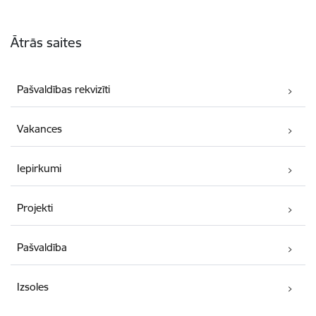
Kājene
Ātrās saites
Pašvaldības rekvizīti
Vakances
Iepirkumi
Projekti
Pašvaldība
Izsoles