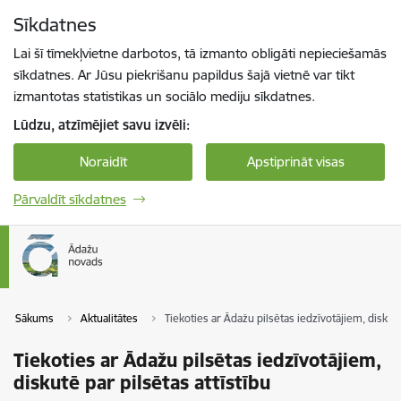
Pāriet uz lapas saturu
Sīkdatnes
Spied
lai meklētu
Enter
Lai šī tīmekļvietne darbotos, tā izmanto obligāti nepieciešamās
sīkdatnes. Ar Jūsu piekrišanu papildus šajā vietnē var tikt
izmantotas statistikas un sociālo mediju sīkdatnes.
Lūdzu, atzīmējiet savu izvēli:
Noraidīt
Apstiprināt visas
Pārvaldīt sīkdatnes
Sākums
Aktualitātes
Tiekoties ar Ādažu pilsētas iedzīvotājiem, diskutē
Tiekoties ar Ādažu pilsētas iedzīvotājiem,
diskutē par pilsētas attīstību