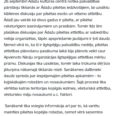
26.septembrī Ādažu kultūras centrā notika pašvaldības
pārstāvju tikšanās ar Ādažu pilsētas iedzīvotājiem, lai uzsāktu
klātienes diskusiju par pilsētas esošo un vēlamo attīstību.
Ādaži jau vairāk kā divus gadus ir pilsēta, ar pilsētai
raksturīgiem izaicinājumiem un prasībām. Tomēr līdz šim
plašākas diskusijas par Ādažu pilsētas attīstību ar sabiedrību
nebija organizētas, tāpēc apspriežamie jautājumi ir ļoti daudz.
Ņemot vērā to, ka šī ir ilgtspējīgu pašvaldību nedēļa, pilsētas
attīstības plānošanu pasākuma laikā bija plānots veikt caur
Apvienoto Nāciju organizācijas ilgtspējīgas attīstības mērķu
prizmu. Diskusijas tika uzsāktas, tomēr laika trūkuma dēļ būs
jāturpina nākamajā tikšanās reizē. Sanāksmes dalībnieki
daudz sprieda par iespējamajām pilsētas apkaimēm – to
loģiskākajām robežām un nosaukumiem. Šajā procesā tika
vērtētas katras teritorijas kopīgās iezīmes, vēsturiskā attīstība,
vēsturisko māju nosaukumi u.c. faktori.
Sanāksmē tika sniegta informācija arī par to, kā varētu
mainīties pilsētas kopējās robežas, ņemot vērā saņemtos