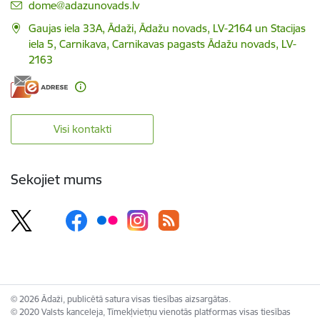
E-pasts:
dome@adazunovads.lv
Gaujas iela 33A, Ādaži, Ādažu novads, LV-2164 un Stacijas
iela 5, Carnikava, Carnikavas pagasts Ādažu novads, LV-
2163
Visi kontakti
Sekojiet mums
© 2026 Ādaži, publicētā satura visas tiesības aizsargātas.
© 2020 Valsts kanceleja, Tīmekļvietņu vienotās platformas visas tiesības