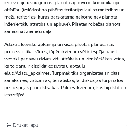
iedzīvotāju iesniegumus, plānoto apbūvi un komunikāciju
attīstību (izslēdzot no pilsētas teritorijas lauksaimniecības un
mežu teritorijas, kurās pārskatāmā nākotnē nav plānota
inženiertīklu attīstība un apbūve). Pilsētas robežas plānots
samazināt Ziemeļu daļā.
Ādažu atsevišķu apkaimju un visas pilsētas plānošanas
process ir tikai sācies, tāpēc ikvienam vēl ir iespēja paust
viedokli par savu dzīves vidi. Ātrākais un vienkāršākais veids,
kā to darīt, ir aizpildīt iedzīvotāju aptauju
ej.uz/Adazu_apkaimes. Turpmāk tiks organizētas arī citas
sanāksmes, visticamāk, tematiskas, lai diskusijas turpinātos
pēc iespējas produktīvākas. Paldies ikvienam, kas bija klāt un
iesaistījās!
Drukāt lapu