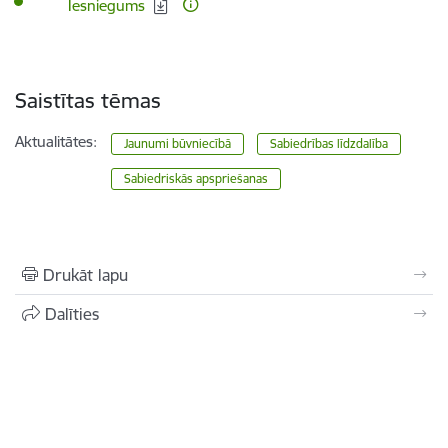
Lejupielādēt:
Iesniegums
Saistītas tēmas
Aktualitātes:
Jaunumi būvniecībā
Sabiedrības līdzdalība
Sabiedriskās apspriešanas
Drukāt lapu
Dalīties