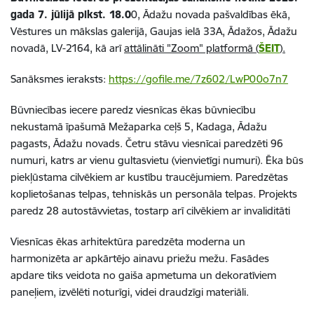
gada 7. jūlijā plkst. 18.0
0, Ādažu novada pašvaldības ēkā,
Vēstures un mākslas galerijā, Gaujas ielā 33A, Ādažos, Ādažu
novadā, LV-2164, kā arī
attālināti "Zoom" platformā (
ŠEIT
).
Sanāksmes ieraksts:
https://gofile.me/7z602/LwP00o7n7
Būvniecības iecere paredz viesnīcas ēkas būvniecību
nekustamā īpašumā Mežaparka ceļš 5, Kadaga, Ādažu
pagasts, Ādažu novads. Četru stāvu viesnīcai paredzēti 96
numuri, katrs ar vienu gultasvietu (vienvietīgi numuri). Ēka būs
piekļūstama cilvēkiem ar kustību traucējumiem. Paredzētas
koplietošanas telpas, tehniskās un personāla telpas. Projekts
paredz 28 autostāvvietas, tostarp arī cilvēkiem ar invaliditāti
Viesnīcas ēkas arhitektūra paredzēta moderna un
harmonizēta ar apkārtējo ainavu priežu mežu. Fasādes
apdare tiks veidota no gaiša apmetuma un dekoratīviem
paneļiem, izvēlēti noturīgi, videi draudzīgi materiāli.