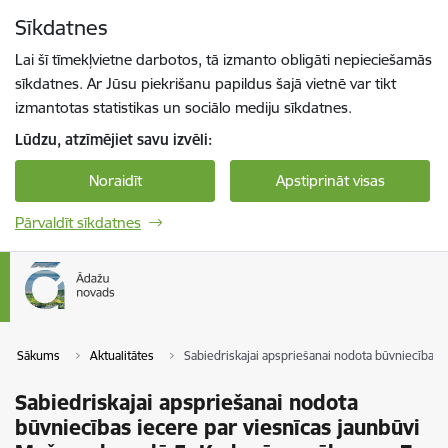
Pāriet uz lapas saturu
Sīkdatnes
Spied
lai meklētu
Enter
Lai šī tīmekļvietne darbotos, tā izmanto obligāti nepieciešamās
sīkdatnes. Ar Jūsu piekrišanu papildus šajā vietnē var tikt
izmantotas statistikas un sociālo mediju sīkdatnes.
Lūdzu, atzīmējiet savu izvēli:
Noraidīt
Apstiprināt visas
Pārvaldīt sīkdatnes
Sākums
Aktualitātes
Sabiedriskajai apspriešanai nodota būvniecības i
Sabiedriskajai apspriešanai nodota
būvniecības iecere par viesnīcas jaunbūvi