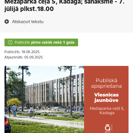
Mežaparka ceļā 5, Kadagā; sanāksme - 7.
jūlijā plkst.18.00
Atskaņot tekstu
Publicēts
pirms vairāk nekā 1 gada
Publicēts: 18.06.2025.
Atjaunināts: 05.09.2025.