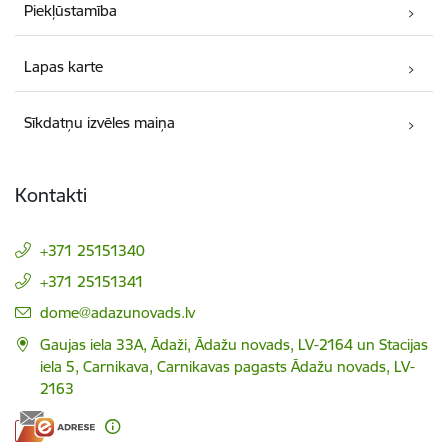
Piekļūstamība
Lapas karte
Sīkdatņu izvēles maiņa
Kontakti
+371 25151340
+371 25151341
E-pasts:
dome@adazunovads.lv
Gaujas iela 33A, Ādaži, Ādažu novads, LV-2164 un Stacijas
iela 5, Carnikava, Carnikavas pagasts Ādažu novads, LV-
2163