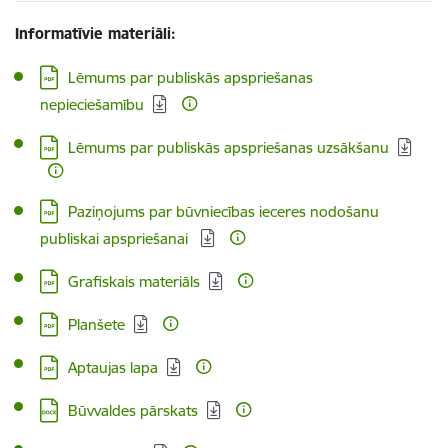
Informatīvie materiāli:
Lejupielādēt:
Lēmums par publiskās apspriešanas
nepieciešamību
Lejupielādēt:
Lēmums par publiskās apspriešanas uzsākšanu
Lejupielādēt:
Paziņojums par būvniecības ieceres nodošanu
publiskai apspriešanai
Lejupielādēt:
Grafiskais materiāls
Lejupielādēt:
Planšete
Lejupielādēt:
Aptaujas lapa
Lejupielādēt:
Būvvaldes pārskats