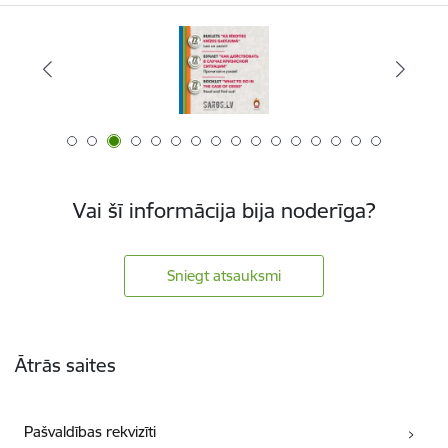
Vai šī informācija bija noderīga?
Sniegt atsauksmi
Kājene
Ātrās saites
Pašvaldības rekvizīti