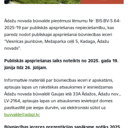
Ādažu novada būvvalde pieņēmusi lēmumu Nr. BIS-BV-5.64-
2025-19 par publiskās apspriešanas nepieciešamību, kas
paredz nodot publiskajai apspriešanai būvniecības ieceri
"Viesnīcas jaunbūve, Mežaparka ceļš 5, Kadaga, Ādažu
novads".
Publiskās apspriešanas laiks noteikts no 2025. gada 19.
jūnija līdz 26. jūlijam.
Informatīvie materiāli par būvniecības ieceri ir apskatāmi,
aptaujas lapas un rakstiskas atsauksmes ir iesniedzamas
Ādažu novada būvvaldē Gaujas ielā 33A Ādažos, Ādažu nov.,
LV-2164, aptaujas lapas un atsauksmes ievietojot domes
pastkastītē pie ieejas durvīm, vai elektroniski sūtot uz
buvvalde@adazi.lv
;
Būvniecības ieceres prezentācijas sanāksme notiks 2025.