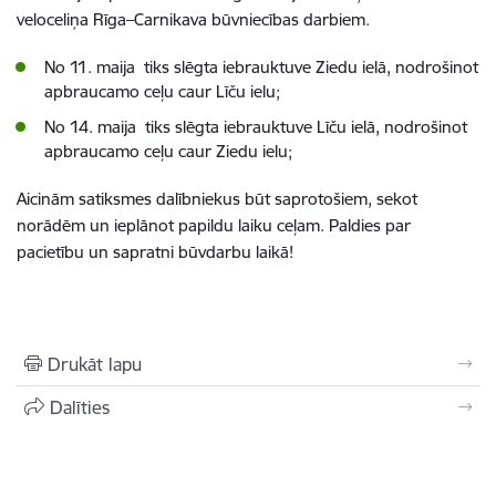
veloceliņa Rīga–Carnikava būvniecības darbiem.
No 11. maija tiks slēgta iebrauktuve Ziedu ielā, nodrošinot
apbraucamo ceļu caur Līču ielu;
No 14. maija tiks slēgta iebrauktuve Līču ielā, nodrošinot
apbraucamo ceļu caur Ziedu ielu;
Aicinām satiksmes dalībniekus būt saprotošiem, sekot
norādēm un ieplānot papildu laiku ceļam. Paldies par
pacietību un sapratni būvdarbu laikā!
Drukāt lapu
Dalīties