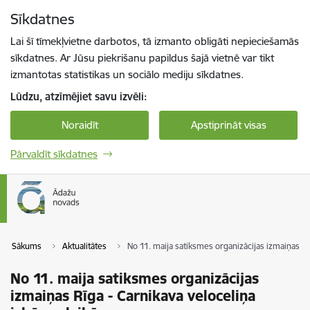
Pāriet uz lapas saturu
Sīkdatnes
Spied
lai meklētu
Enter
Lai šī tīmekļvietne darbotos, tā izmanto obligāti nepieciešamās
sīkdatnes. Ar Jūsu piekrišanu papildus šajā vietnē var tikt
izmantotas statistikas un sociālo mediju sīkdatnes.
Lūdzu, atzīmējiet savu izvēli:
Noraidīt
Apstiprināt visas
Pārvaldīt sīkdatnes
Sākums
Aktualitātes
No 11. maija satiksmes organizācijas izmaiņas Rīg
No 11. maija satiksmes organizācijas
izmaiņas Rīga - Carnikava veloceliņa