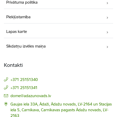
Privātuma politika
Piekļūstamība
Lapas karte
Sīkdatņu izvēles maiņa
Kontakti
+371 25151340
+371 25151341
E-pasts:
dome@adazunovads.lv
Gaujas iela 33A, Ādaži, Ādažu novads, LV-2164 un Stacijas
iela 5, Carnikava, Carnikavas pagasts Ādažu novads, LV-
2163