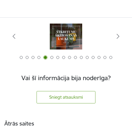
Vai šī informācija bija noderīga?
Sniegt atsauksmi
Kājene
Ātrās saites