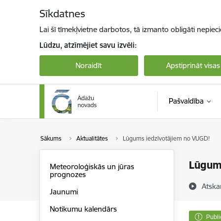
Pāriet uz lapas saturu
Sīkdatnes
Lai šī tīmekļvietne darbotos, tā izmanto obligāti nepiec
Lūdzu, atzīmējiet savu izvēli:
Noraidīt
Apstiprināt visas
Pašvaldība
Sākums
Aktualitātes
Lūgums iedzīvotājiem no VUGD!
Lūgum
Meteoroloģiskās un jūras
prognozes
Atska
Jaunumi
Notikumu kalendārs
Publi