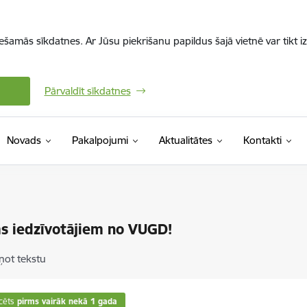
iešamās sīkdatnes. Ar Jūsu piekrišanu papildus šajā vietnē var tikt i
Pārvaldīt sīkdatnes
Novads
Pakalpojumi
Aktualitātes
Kontakti
s iedzīvotājiem no VUGD!
ņot tekstu
cēts
pirms vairāk nekā 1 gada