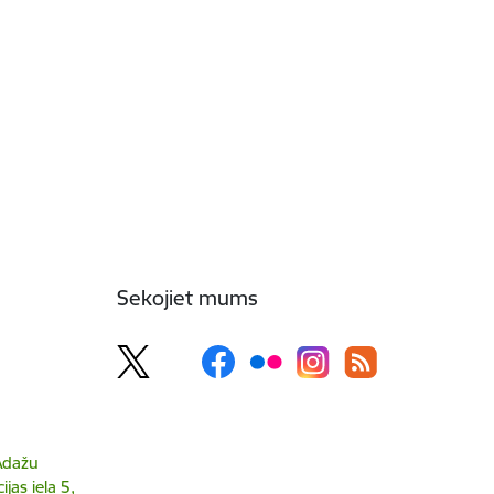
Sekojiet mums
 Ādažu
jas iela 5,