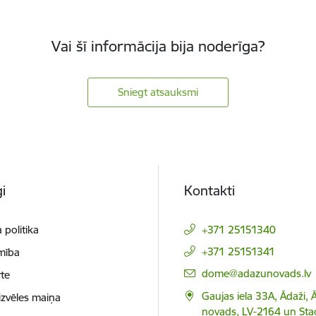
Vai šī informācija bija noderīga?
Sniegt atsauksmi
i
Kontakti
 politika
+371 25151340
+371 25151341
mība
E-pasts:
dome@adazunovads.lv
te
Gaujas iela 33A, Ādaži,
izvēles maiņa
novads, LV-2164 un Staci