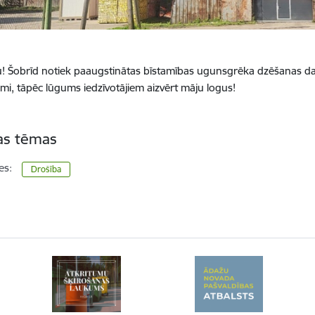
! Šobrīd notiek paaugstinātas bīstamības ugunsgrēka dzēšanas d
umi, tāpēc lūgums iedzīvotājiem aizvērt māju logus!
tas tēmas
es:
Drošība