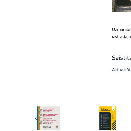
Uzmanību
izstrādāj
Saistī
Aktualitāt