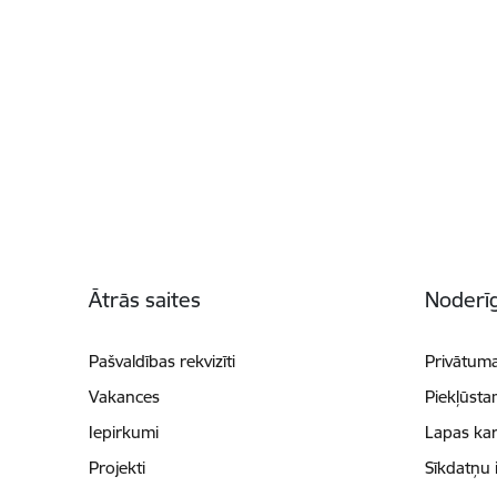
Kājene
Ātrās saites
Noderīg
Pašvaldības rekvizīti
Privātuma
Vakances
Piekļūsta
Iepirkumi
Lapas kar
Projekti
Sīkdatņu 