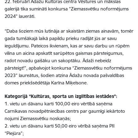
22. februārī Ādažu Kultūras centra Vēstures un mākslas
galerijā tika sumināti konkursa "Ziemassvētku noformējums
2024" lauerāti.
“Daba šoziem mūs lutināja ar skaistām ziemas ainavām, tomēr
gada tumšākajā laikā papildu prieku radījāt jūs ar savu
ieguldījumu. Pateicos ikvienam, kas ar savu darbu un rūpēm
vilina un aicina apskatīt sarūpētos gaismas pārsteigumus,
radot novadu gaišāku un sakoptāku. Ādaži nebeidz
pārsteigt!”, apbalvojot konkursa “Ziemassvētku noformējums
2023” laureātus, šodien atzina Ādažu novada pašvaldības
domes priekšsēdētāja Karīna Miķelsone.
Kategorijā “Kultūras, sporta un izglītības iestādes”:
1. vietu un dāvanu karti 100,00 eiro vērtībā saņēma
Carnikavas novadpētniecības centrs par gaumīgi iekārtoto
nojumi Ziemassvētku noskaņās;
2. vietu un dāvanu karti 50,00 eiro vērībā saņēma PII
“Piejūra”;