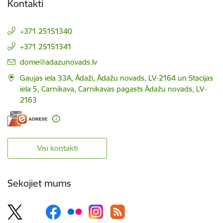
Kontakti
+371 25151340
+371 25151341
E-pasts:
dome@adazunovads.lv
Gaujas iela 33A, Ādaži, Ādažu novads, LV-2164 un Stacijas
iela 5, Carnikava, Carnikavas pagasts Ādažu novads, LV-
2163
Visi kontakti
Sekojiet mums