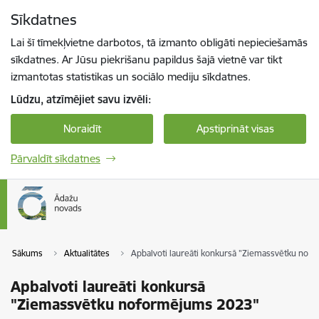
Pāriet uz lapas saturu
Sīkdatnes
Spied
lai meklētu
Enter
Lai šī tīmekļvietne darbotos, tā izmanto obligāti nepieciešamās
sīkdatnes. Ar Jūsu piekrišanu papildus šajā vietnē var tikt
izmantotas statistikas un sociālo mediju sīkdatnes.
Lūdzu, atzīmējiet savu izvēli:
Noraidīt
Apstiprināt visas
Pārvaldīt sīkdatnes
Sākums
Aktualitātes
Apbalvoti laureāti konkursā "Ziemassvētku no
Apbalvoti laureāti konkursā
"Ziemassvētku noformējums 2023"