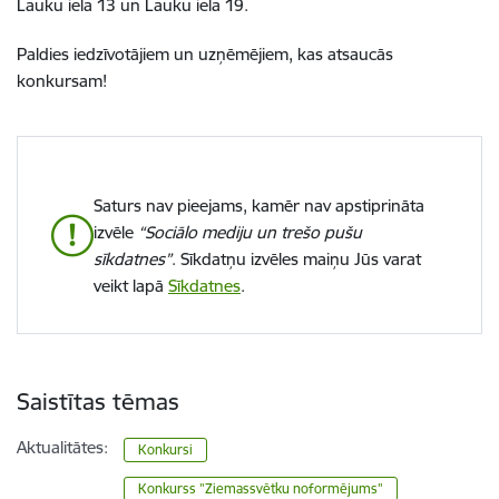
Lauku iela 13 un Lauku iela 19.
Paldies iedzīvotājiem un uzņēmējiem, kas atsaucās
konkursam!
Saturs nav pieejams, kamēr nav apstiprināta
izvēle
“Sociālo mediju un trešo pušu
sīkdatnes”
. Sīkdatņu izvēles maiņu Jūs varat
veikt lapā
Sīkdatnes
.
Saistītas tēmas
Aktualitātes:
Konkursi
Konkurss "Ziemassvētku noformējums"