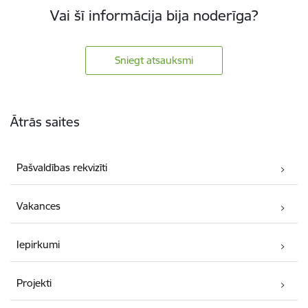
Vai šī informācija bija noderīga?
Sniegt atsauksmi
Kājene
Ātrās saites
Pašvaldības rekvizīti
Vakances
Iepirkumi
Projekti