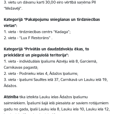
3. vietu un dāvanu karti 30,00 eiro vērtībā saņēma PII
“Mežavēji”.
Kategorijā “Pakalpojumu sniegšanas un tirdzniecības
vietas”:
1. vieta - tirdzniecības centrs “Kadaga”;
2. vieta - “Lux F Restorāns” .
Kategorijā “Privātās un daudzdzīvokļu ēkas, to
priekšdārzi un piegulošā teritorija”:
1. vieta - individuālais īpašums Aizvēju ielā 8, Garciemā,
Carnikavas pagastā;
2. vieta - Podnieku ielas 4, Ādažos īpašums;
3. vieta - īpašumi Saulītes ielā 37, Carnikavā un Lauku ielā 19,
Ādažos.
Atzinība
tika izteikta Lauku ielas Ādažos īpašumu
saimniekiem. Īpašumi šajā ielā piesaista ar saviem rotājumiem
gadu no gada, īpaši Lauku iela 8, Lauku iela 10, Lauku iela 12,