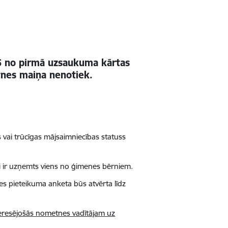
S no pirmā uzsaukuma kārtas
nes maiņa nenotiek.
vai trūcīgas mājsaimniecības statuss
i ir uzņemts viens no ģimenes bērniem.
s pieteikuma anketa būs atvērta līdz
eresējošās nometnes vadītājam uz