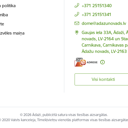
 politika
+371 25151340
+371 25151341
mība
E-pasts:
dome@adazunovads.lv
te
Gaujas iela 33A, Ādaži,
izvēles maiņa
novads, LV-2164 un Staci
Carnikava, Carnikavas p
Ādažu novads, LV-2163
Visi kontakti
© 2026 Ādaži, publicētā satura visas tiesības aizsargātas.
 2020 Valsts kanceleja, Tīmekļvietņu vienotās platformas visas tiesības aizsargāta