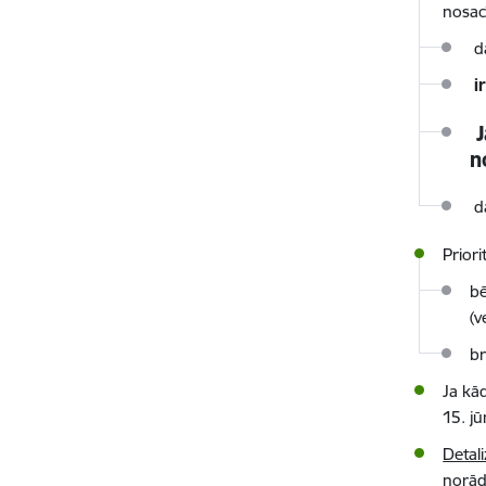
nosac
da
i
n
da
Priori
bē
(v
br
Ja kā
15. jū
Detal
norād