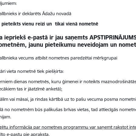
ījumiem:
lībnieks ir deklarēts Ādažu novadā
r pieteikts vienu reizi un tikai vienā nometnē
Ja iepriekš e-pastā ir jau saņemts APSTIPRINĀJUM
ometnēm, jaunu pieteikumu neveidojam un nomet
lībnieka vecums atbilst nometnes paredzētai mērķgrupai
tāri vieta nometnē tiek piešķirta:
rniem dienas nometnēs, kuru ģimenei ir noteikts maznodrošinātās 
ecākiem tas ir jāatzīmē anketā);
ālim vai māsai, ja rindas kārtībā uz to pašu vecuma posma nometn
dā no nometnēm būs palikušas brīvas vietas, tad attiecīgās nometne
nijam.
izētu informācija par nometnes programmu var saņemt rakstot int
īto e-pastu pie apraksta.