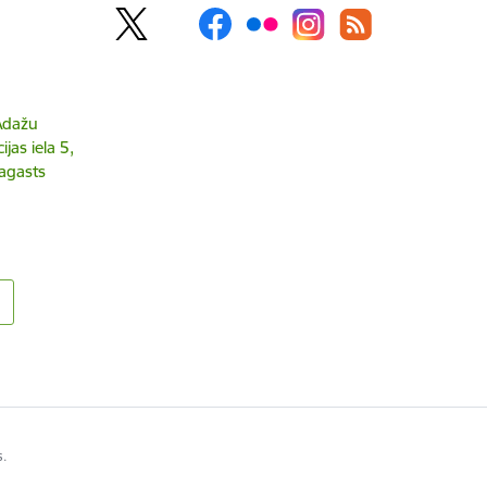
 Ādažu
jas iela 5,
agasts
s.