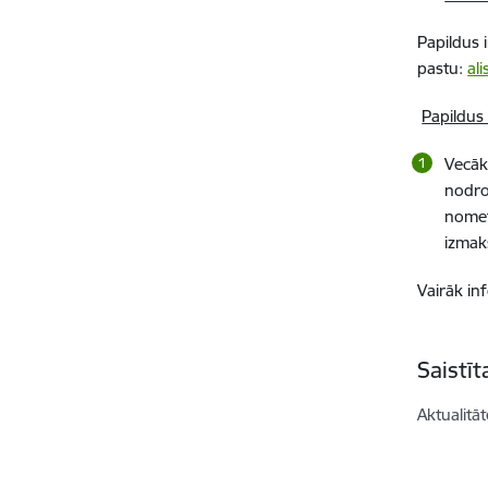
Papildus 
pastu:
al
Papildus
Vecāki
nodro
nomet
izmak
Vairāk in
Saistī
Aktualitāt