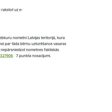
 rakstot uz e-
jebkuru nometni Latvijas teritorijā, kura
nei par tāda bērnu uzturēšanos vasaras
nu, nepārsniedzot nometnes faktiskās
d=327906
7.punkta nosacījumi.