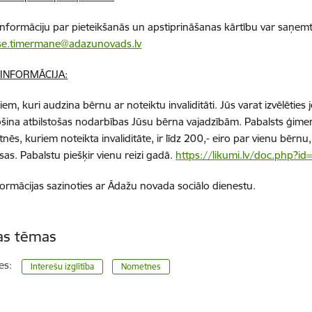
informāciju par pieteikšanās un apstiprināšanas kārtību var saņemt
ise.timermane@adazunovads.lv
 INFORMĀCIJA:
em, kuri audzina bērnu ar noteiktu invaliditāti. Jūs varat izvēlēties 
šina atbilstošas nodarbības Jūsu bērna vajadzībām. Pabalsts ģime
nēs, kuriem noteikta invaliditāte, ir līdz 200,- eiro par vienu bēr
sas. Pabalstu piešķir vienu reizi gadā.
https://likumi.lv/doc.php?i
formācijas sazinoties ar Ādažu novada sociālo dienestu.
tas tēmas
es:
Interešu izglītība
Nometnes