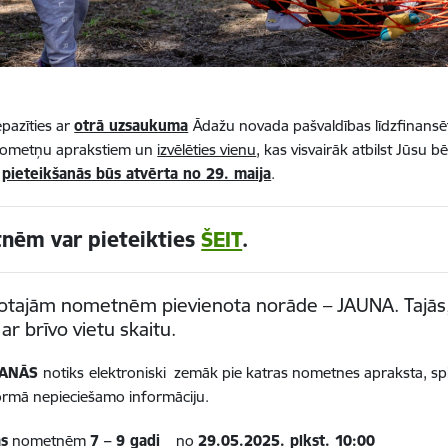
epazīties ar
otrā uzsaukuma
Ādažu novada pašvaldības līdzfinans
nometņu aprakstiem un
izvēlēties vienu
, kas visvairāk atbilst Jūsu
u
pieteikšanās būs atvērta no 29. maija
.
nēm var pieteikties
ŠEIT
.
otajām nometnēm pievienota norāde – JAUNA. Tajās, k
ar brīvo vietu skaitu.
ŠANĀS
notiks
elektroniski zemāk pie katras nometnes apraksta, sp
ormā nepieciešamo informāciju.
as
nometnēm
7 – 9 gadi
no
29.05.2025. plkst. 10:00