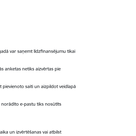
adā var saņemt līdzfinansējumu tikai
ās anketas netiks aizvērtas pie
pievienoto saiti un aizpildot veidlapā
norādīto e-pastu tiks nosūtīts
ika un izvērtēšanas vai atbilst