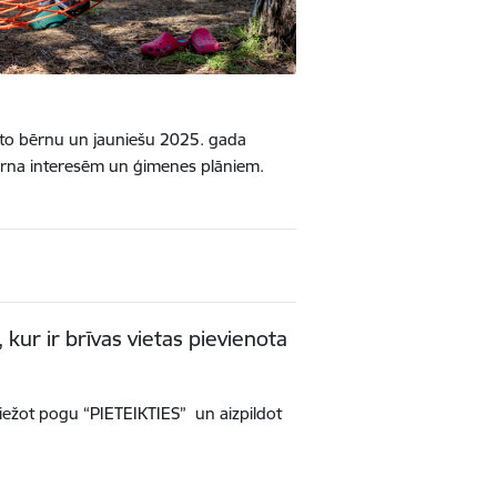
ēto bērnu un jauniešu 2025. gada
 bērna interesēm un ģimenes plāniem.
ur ir brīvas vietas pievienota
iežot pogu “PIETEIKTIES” un aizpildot