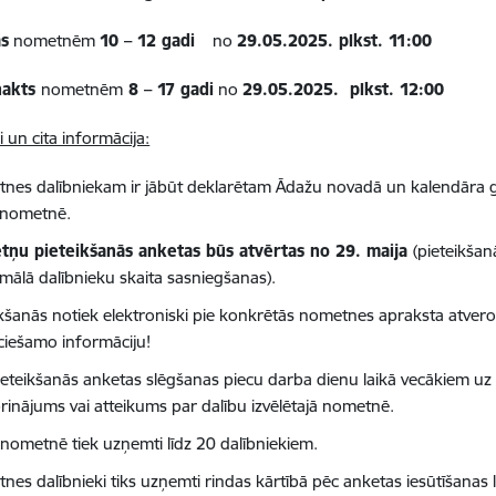
as
nometnēm
10 – 12 gadi
no
29.05.2025. plkst. 11:00
nakts
nometnēm
8 – 17 gadi
no
29.05.2025. plkst. 12:00
 un cita informācija:
nes dalībniekam ir jābūt deklarētam Ādažu novadā un kalendāra g
 nometnē.
ņu pieteikšanās anketas būs atvērtas no 29. maija
(pieteikšan
mālā dalībnieku skaita sasniegšanas).
ikšanās notiek elektroniski pie konkrētās nometnes apraksta atverot 
ciešamo informāciju!
ieteikšanās anketas slēgšanas piecu darba dienu laikā vecākiem uz 
prinājums vai atteikums par dalību izvēlētajā nometnē.
 nometnē tiek uzņemti līdz 20 dalībniekiem.
es dalībnieki tiks uzņemti rindas kārtībā pēc anketas iesūtīšanas la