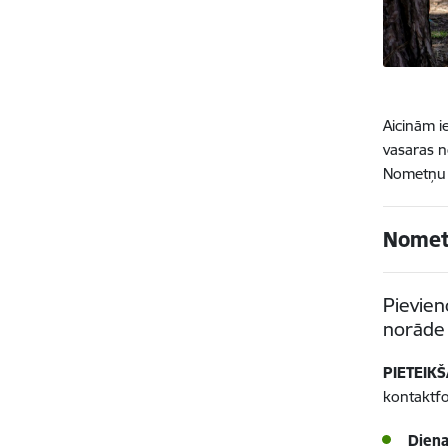
Aicinām i
vasaras 
Nometņ
Nomet
Pievien
norāde 
PIETEIK
kontaktf
Dien