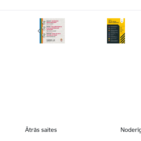
Kājene
Ātrās saites
Noderīg