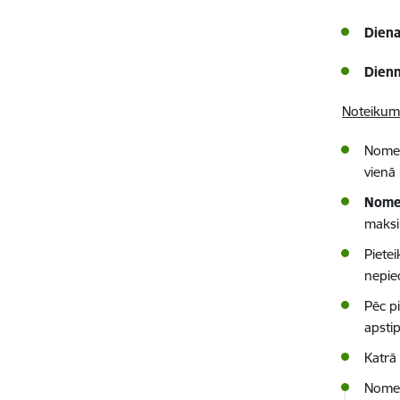
Dien
Dien
Noteikumi
Nomet
vienā
Nomet
maksi
Piete
nepie
Pēc p
apsti
Katrā
Nometn