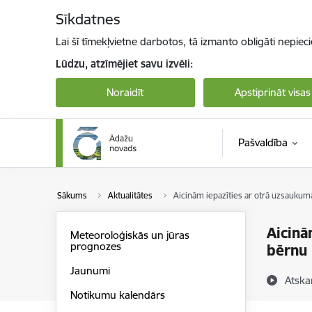
Pāriet uz lapas saturu
Sīkdatnes
Lai šī tīmekļvietne darbotos, tā izmanto obligāti nepiec
Lūdzu, atzīmējiet savu izvēli:
Noraidīt
Apstiprināt visas
Pašvaldība
Sākums
Aktualitātes
Aicinām iepazīties ar otrā uzsaukum
Aicinā
Meteoroloģiskās un jūras
prognozes
bērnu 
Jaunumi
Atska
Notikumu kalendārs