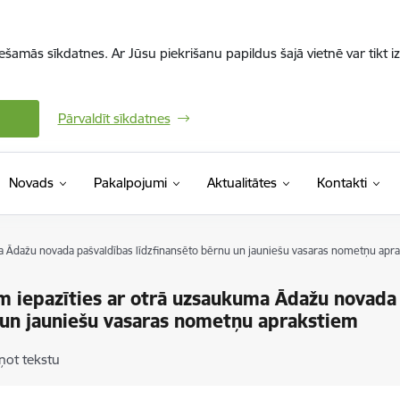
iešamās sīkdatnes. Ar Jūsu piekrišanu papildus šajā vietnē var tikt i
Pārvaldīt sīkdatnes
Novads
Pakalpojumi
Aktualitātes
Kontakti
a Ādažu novada pašvaldības līdzfinansēto bērnu un jauniešu vasaras nometņu apr
m iepazīties ar otrā uzsaukuma Ādažu novada 
un jauniešu vasaras nometņu aprakstiem
ņot tekstu