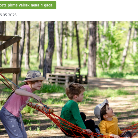
cēts
pirms vairāk nekā 1 gada
26.05.2025.