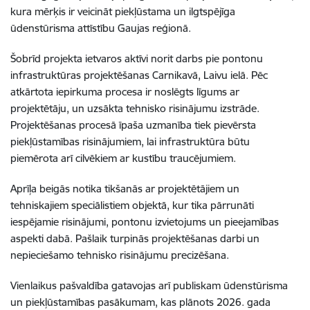
kura mērķis ir veicināt piekļūstama un ilgtspējīga
ūdenstūrisma attīstību Gaujas reģionā.
Šobrīd projekta ietvaros aktīvi norit darbs pie pontonu
infrastruktūras projektēšanas Carnikavā, Laivu ielā. Pēc
atkārtota iepirkuma procesa ir noslēgts līgums ar
projektētāju, un uzsākta tehnisko risinājumu izstrāde.
Projektēšanas procesā īpaša uzmanība tiek pievērsta
piekļūstamības risinājumiem, lai infrastruktūra būtu
piemērota arī cilvēkiem ar kustību traucējumiem.
Aprīļa beigās notika tikšanās ar projektētājiem un
tehniskajiem speciālistiem objektā, kur tika pārrunāti
iespējamie risinājumi, pontonu izvietojums un pieejamības
aspekti dabā. Pašlaik turpinās projektēšanas darbi un
nepieciešamo tehnisko risinājumu precizēšana.
Vienlaikus pašvaldība gatavojas arī publiskam ūdenstūrisma
un piekļūstamības pasākumam, kas plānots 2026. gada