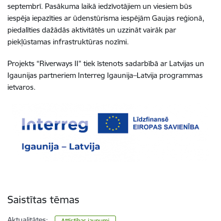
septembrī. Pasākuma laikā iedzīvotājiem un viesiem būs
iespēja iepazīties ar ūdenstūrisma iespējām Gaujas reģionā,
piedalīties dažādās aktivitātēs un uzzināt vairāk par
piekļūstamas infrastruktūras nozīmi.
Projekts “Riverways II” tiek īstenots sadarbībā ar Latvijas un
Igaunijas partneriem Interreg Igaunija–Latvija programmas
ietvaros.
Saistītas tēmas
Aktualitātes:
Attīstības jaunumi