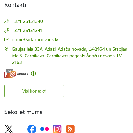
Kontakti
+371 25151340
+371 25151341
E-pasts:
dome@adazunovads.lv
Gaujas iela 33A, Ādaži, Ādažu novads, LV-2164 un Stacijas
iela 5, Carnikava, Carnikavas pagasts Ādažu novads, LV-
2163
Visi kontakti
Sekojiet mums