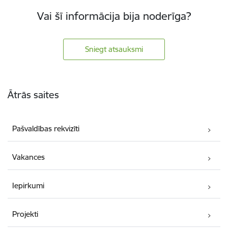
Vai šī informācija bija noderīga?
Sniegt atsauksmi
Kājene
Ātrās saites
Pašvaldības rekvizīti
Vakances
Iepirkumi
Projekti