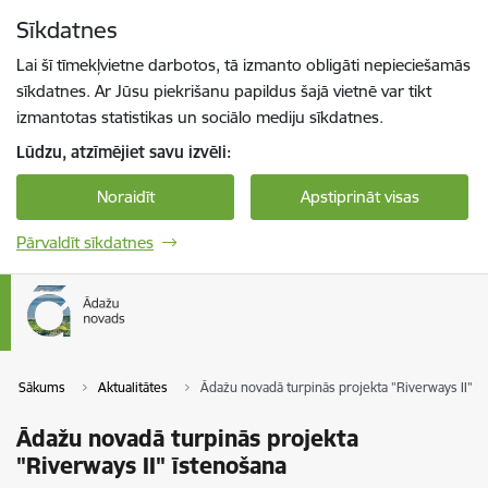
Pāriet uz lapas saturu
Sīkdatnes
Spied
lai meklētu
Enter
Lai šī tīmekļvietne darbotos, tā izmanto obligāti nepieciešamās
sīkdatnes. Ar Jūsu piekrišanu papildus šajā vietnē var tikt
izmantotas statistikas un sociālo mediju sīkdatnes.
Lūdzu, atzīmējiet savu izvēli:
Noraidīt
Apstiprināt visas
Pārvaldīt sīkdatnes
Sākums
Aktualitātes
Ādažu novadā turpinās projekta "Riverways II" ī
Ādažu novadā turpinās projekta
"Riverways II" īstenošana