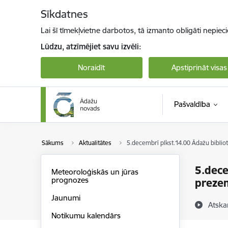
Pāriet uz lapas saturu
Sīkdatnes
Lai šī tīmekļvietne darbotos, tā izmanto obligāti nepiec
Lūdzu, atzīmējiet savu izvēli:
Noraidīt
Apstiprināt visas
Pašvaldība
Sākums
Aktualitātes
5.decembrī plkst.14.00 Ādažu bibliot
5.dece
Meteoroloģiskās un jūras
prognozes
prezen
Jaunumi
Atska
Notikumu kalendārs