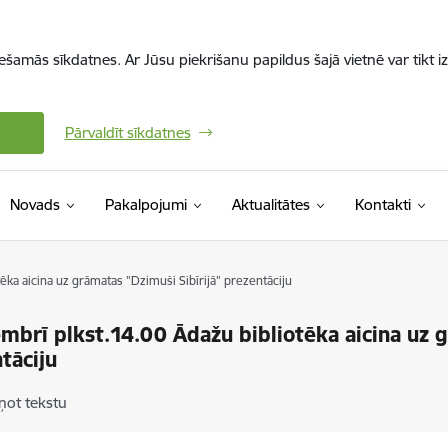
iešamās sīkdatnes. Ar Jūsu piekrišanu papildus šajā vietnē var tikt i
Pārvaldīt sīkdatnes
Novads
Pakalpojumi
Aktualitātes
Kontakti
ēka aicina uz grāmatas "Dzimuši Sibīrijā" prezentāciju
mbrī plkst.14.00 Ādažu bibliotēka aicina uz g
tāciju
ņot tekstu