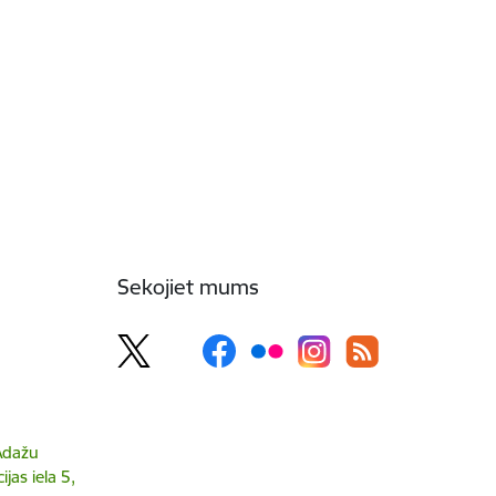
Sekojiet mums
 Ādažu
jas iela 5,