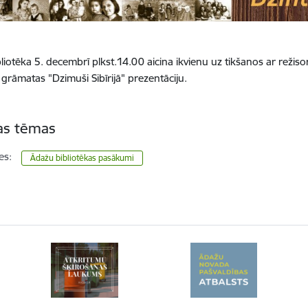
liotēka 5. decembrī plkst.14.00 aicina ikvienu uz tikšanos ar režis
grāmatas "Dzimuši Sibīrijā" prezentāciju.
tas tēmas
es:
Ādažu bibliotēkas pasākumi