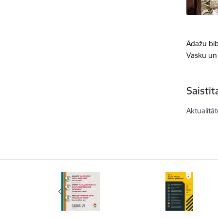
Ādažu bib
Vasku un 
Saistī
Aktualitāt