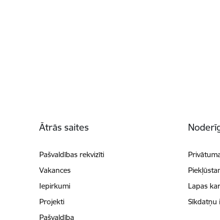
Kājene
Ātrās saites
Noderīg
Pašvaldības rekvizīti
Privātuma
Vakances
Piekļūsta
Iepirkumi
Lapas kar
Projekti
Sīkdatņu 
Pašvaldība