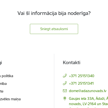
Vai šī informācija bija noderīga?
Sniegt atsauksmi
i
Kontakti
 politika
+371 25151340
+371 25151341
mība
E-pasts:
dome@adazunovads.lv
te
Gaujas iela 33A, Ādaži,
izvēles maiņa
novads, LV-2164 un Staci